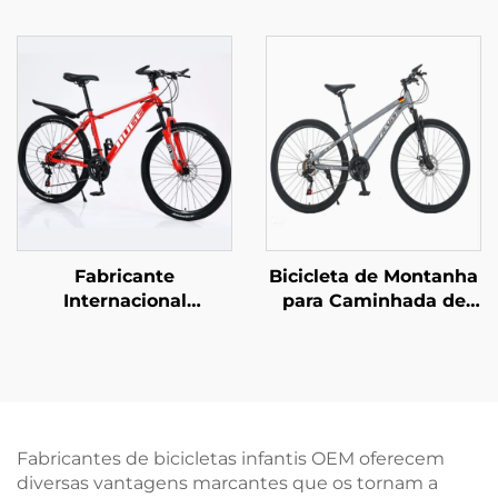
Adultos de 26
Personalizada, Freio a
Polegadas com
Disco Duplo,
Velocidade Variável
Velocidade Variável,
Carro Moto de Neve
Bicicleta para Meninos
Carro de Estrada
e Meninas, Garfo de
Homens Mulheres
Aço
Garfo de Aço Pedal
Comum com
Recolhimento
Fabricante
Bicicleta de Montanha
Internacional
para Caminhada de
Atacadista, Bicicleta
Longa Distância para
de Montanha Off-Road
Homens e Mulheres
para Estudantes,
com Suspensão
Bicicleta de Estrada
Absorvente, Bicicleta
com Velocidade Baixa,
com Marchas Variáveis
Garfo de Aço, Freio a
e Garfo de Aço,
Fabricantes de bicicletas infantis OEM oferecem
Disco, Pedal Comum
Presente Perfeito
diversas vantagens marcantes que os tornam a