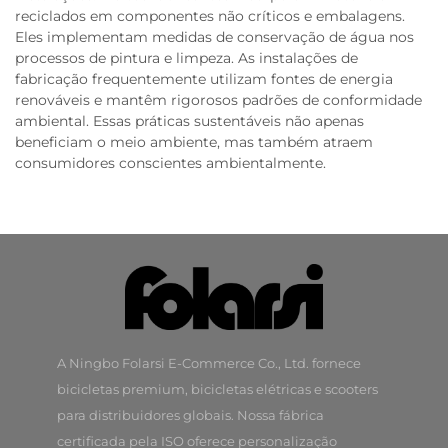
reciclados em componentes não críticos e embalagens.
Eles implementam medidas de conservação de água nos
processos de pintura e limpeza. As instalações de
fabricação frequentemente utilizam fontes de energia
renováveis e mantêm rigorosos padrões de conformidade
ambiental. Essas práticas sustentáveis não apenas
beneficiam o meio ambiente, mas também atraem
consumidores conscientes ambientalmente.
A Ningbo Folarsi E-Commerce Co., Ltd. fornece
bicicletas premium, bicicletas elétricas e scooters
para distribuidores globais. Nossa fábrica
certificada pela ISO oferece personalização