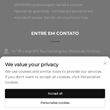
OEM/ODM, prototipagem rápida e controle
rigoroso de qualidade. Confiado por parceiros em
mais de 30 países. Solicite um orçamento hoje.
ENTRE EM CONTATO
N.º 39, Largo 577, Rua Tiantong Sul, Distrito de Yinzhou,
Cidade de Ningbo, Zhejiang
We value your privacy
+86-18989326021
We use cookies and similar tools to provide our services.
If you don't want to accept all cookies, click Personalize
[email protected]
cookies.
Accept all
Direitos autorais © 2025 Ningbo Folarsi E-Commerce Co., Ltd. Todos
os direitos reservados.
Política de privacidade
Personalize cookies