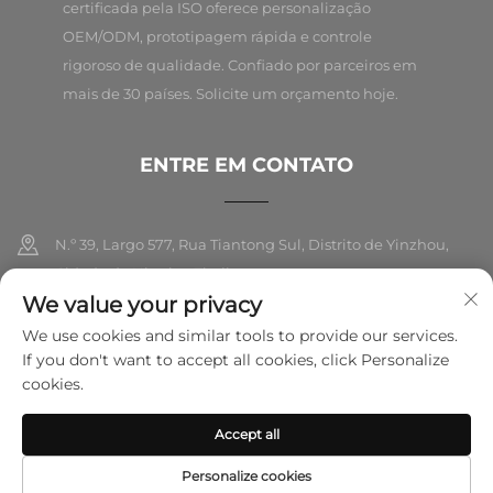
certificada pela ISO oferece personalização
OEM/ODM, prototipagem rápida e controle
rigoroso de qualidade. Confiado por parceiros em
mais de 30 países. Solicite um orçamento hoje.
ENTRE EM CONTATO
N.º 39, Largo 577, Rua Tiantong Sul, Distrito de Yinzhou,
Cidade de Ningbo, Zhejiang
We value your privacy
+86-18989326021
We use cookies and similar tools to provide our services.
If you don't want to accept all cookies, click Personalize
[email protected]
cookies.
Accept all
Direitos autorais © 2025 Ningbo Folarsi E-Commerce Co., Ltd. Todos
os direitos reservados.
Política de privacidade
Personalize cookies