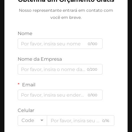
Nosso representante entrará em contato com
você em breve.
Nome
0/100
Nome da Empresa
0/200
Email
0/100
Celular
Code
0/16