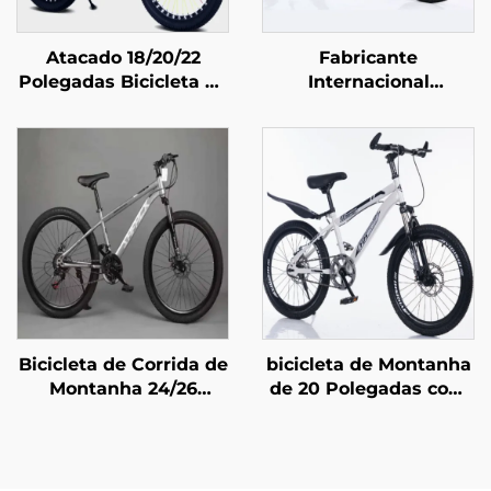
Atacado 18/20/22
Fabricante
Polegadas Bicicleta de
Internacional
Montanha para
Atacadista, Bicicleta
Meninos e Meninas
de Montanha Off-Road
com Freio a Disco 16
para Estudantes,
Polegadas Bicicleta
Bicicleta de Estrada
Infantil com Pedal e
com Velocidade Baixa,
Garfo de Aço
Garfo de Aço, Freio a
Disco, Pedal Comum
Bicicleta de Corrida de
bicicleta de Montanha
Montanha 24/26
de 20 Polegadas com
Polegadas, Freio a
Freios a Disco de Aço
Disco, 29er, Veículo
para Crianças com
com Pedal para
Suspensão
Adultos e Crianças, 21
Absorvente, com