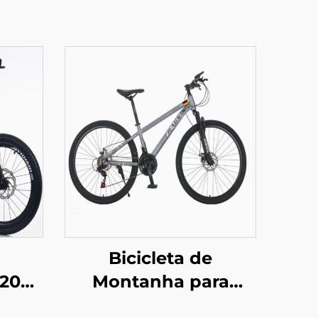
Bicicleta de
20
Montanha para
om
Caminhada de