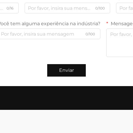
0/16
0/100
Você tem alguma experiência na indústria?
Mensag
0/100
Enviar