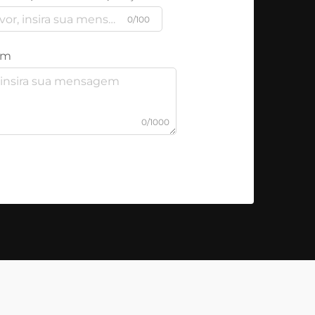
0/100
em
0/1000