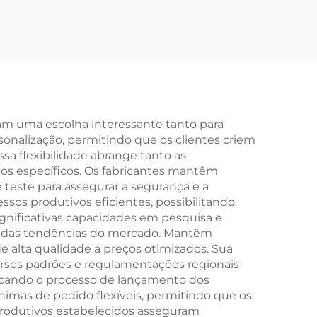
e Aço
Longa Distância para
 com
Homens e Mulheres
com Suspensão
com
Absorvente, Bicicleta
 e
com Marchas
ns
Variáveis e Garfo de
nam uma escolha interessante tanto para
nalização, permitindo que os clientes criem
Aço, Presente
a flexibilidade abrange tanto as
Perfeito
tos específicos. Os fabricantes mantêm
teste para assegurar a segurança e a
sos produtivos eficientes, possibilitando
gnificativas capacidades em pesquisa e
e das tendências do mercado. Mantêm
 alta qualidade a preços otimizados. Sua
rsos padrões e regulamentações regionais
icando o processo de lançamento dos
imas de pedido flexíveis, permitindo que os
rodutivos estabelecidos asseguram