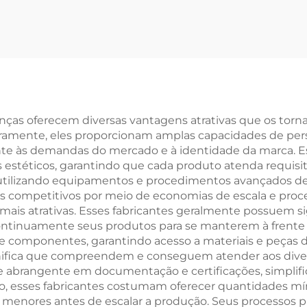
co, 29er, Veículo
Freios a Disco d
om Pedal para
para Crianças
ltos e Crianças,
Suspensão
archas, Garfo de
Absorvente, 
para Corrida Off-
Marcha Única
Road
Pedais Comu
anças oferecem diversas vantagens atrativas que os tor
amente, eles proporcionam amplas capacidades de perso
e às demandas do mercado e à identidade da marca. Ess
 estéticos, garantindo que cada produto atenda requisi
 utilizando equipamentos e procedimentos avançados de 
s competitivos por meio de economias de escala e proces
ais atrativas. Esses fabricantes geralmente possuem si
ntinuamente seus produtos para se manterem à frent
 componentes, garantindo acesso a materiais e peças de
gnifica que compreendem e conseguem atender aos dive
e abrangente em documentação e certificações, simplif
, esses fabricantes costumam oferecer quantidades mín
enores antes de escalar a produção. Seus processos p