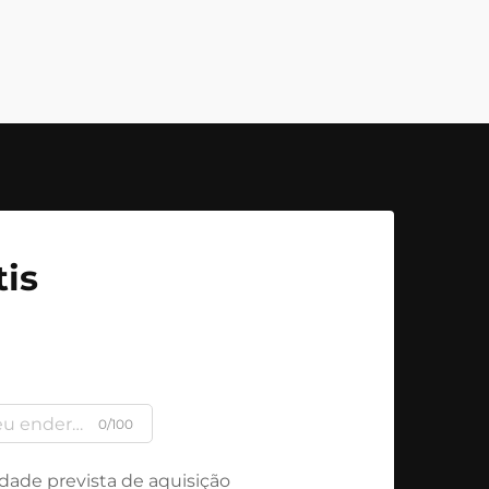
is
0/100
dade prevista de aquisição