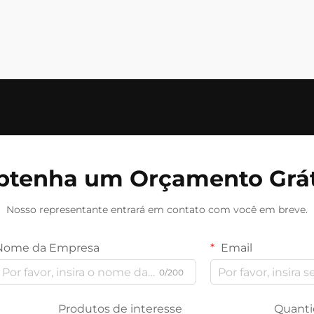
btenha um Orçamento Grát
Nosso representante entrará em contato com você em breve.
Nome da Empresa
Email
0/200
Produtos de interesse
Quanti