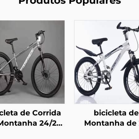
Produtos Populares
icleta de Corrida
bicicleta de
Montanha 24/26
Montanha de 
egadas, Freio a
Polegadas c