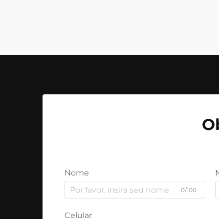
O
Nome
0/100
Celular