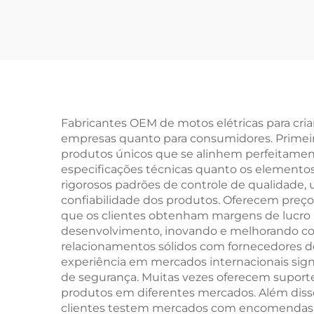
Meninos e Meninas
Dis
com Freio a Disco 16
c
Polegadas Bicicleta
Adu
Infantil com Pedal e
21 M
Garfo de Aço
Aço 
Fabricantes OEM de motos elétricas para cri
empresas quanto para consumidores. Primeir
produtos únicos que se alinhem perfeitament
especificações técnicas quanto os elementos
rigorosos padrões de controle de qualidade,
confiabilidade dos produtos. Oferecem preço
que os clientes obtenham margens de lucro m
desenvolvimento, inovando e melhorando co
relacionamentos sólidos com fornecedores de
experiência em mercados internacionais si
de segurança. Muitas vezes oferecem suport
produtos em diferentes mercados. Além disso
clientes testem mercados com encomendas m