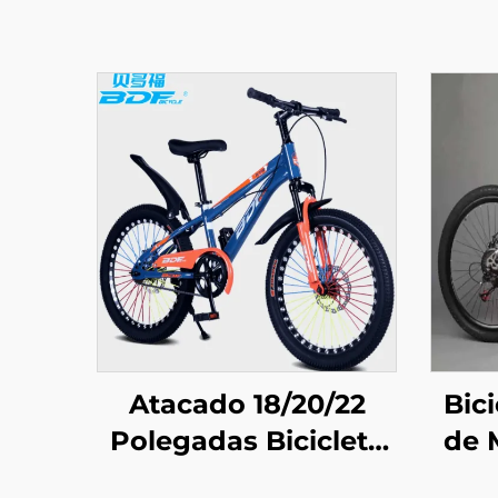
Atacado 18/20/22
Bic
Polegadas Bicicleta
de 
de Montanha para
Pol