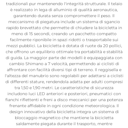
tradizionali pur mantenendo l'integrità strutturale. Il telaio
è realizzato in lega di alluminio di qualità aeronautica,
garantendo durata senza compromettere il peso. Il
meccanismo di piegatura include un sistema di sgancio
rapido brevettato che permette di chiudere la bicicletta in
meno di 15 secondi, creando un pacchetto compatto
facilmente riponibile in spazi ridotti o trasportabile sui
mezzi pubblici. La bicicletta è dotata di ruote da 20 pollici,
che offrono un equilibrio ottimale tra portabilità e stabilità
di guida. La maggior parte dei modelli è equipaggiata con
cambio Shimano a 7 velocità, permettendo ai ciclisti di
affrontare con facilità diversi tipi di terreno. Il reggisella e
l'altezza del manubrio sono regolabili per adattarsi a ciclisti
di differenti stature, rendendola adatta per adulti compresi
tra 1,50 e 1,90 metri. Le caratteristiche di sicurezza
includono luci LED anteriori e posteriori, pneumatici con
fianchi riflettenti e freni a disco meccanici per una potenza
frenante affidabile in ogni condizione meteorologica. Il
design innovativo della bicicletta integra un sistema di
bloccaggio magnetico che mantiene la bicicletta
saldamente piegata durante il trasporto, mentre