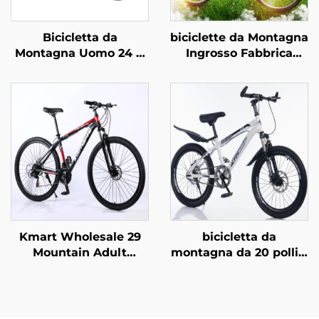
Bicicletta da
biciclette da Montagna
Montagna Uomo 24 &
Ingrosso Fabbrica
26 21 Velocità
26pollici & 29pollici per
Fuoristrada a Velocità
Adulti Uomo Donna a
Variabile con Pedali
Velocità Variabile in
Normali in Acciaio per
Acciaio per Studenti
Ingrosso con Forcella
Guida Esterna
in Acciaio
Kmart Wholesale 29
bicicletta da
Mountain Adult
montagna da 20 pollici
Bicicletta in lega di
con freni a disco in
alluminio
acciaio,
autoportante Doppio
ammortizzatore,
freno a disco Velocità
singola velocità e