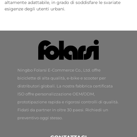
altamente adattabile, in grado di soddisfare le svariate
esigenze degli utenti urbani.
Ningbo Folarsi E-Commerce Co., Ltd. offre
biciclette di alta qualità, e-bike e scooter per
distributori globali. La nostra fabbrica certificata
ISO offre personalizzazione OEM/ODM,
prototipazione rapida e rigorosi controlli di qualità.
Fidati da partner in oltre 30 paesi. Richiedi un
preventivo oggi stesso.