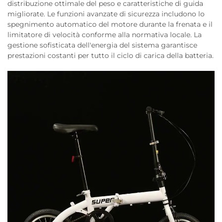
distribuzione ottimale del peso e caratteristiche di guida
migliorate. Le funzioni avanzate di sicurezza includono lo
spegnimento automatico del motore durante la frenata e il
limitatore di velocità conforme alla normativa locale. La
gestione sofisticata dell'energia del sistema garantisce
prestazioni costanti per tutto il ciclo di carica della batteria.