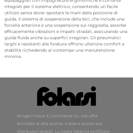
equipaggiati con impugnature ergonomiche e comandi
integrati per il sistema elettrico, consentendo un facile
utilizzo senza dover spostare le mani dalla posizione di
guida. Il sistema di sospensione della bici, che include una
forcella anteriore e una sospensione sul reggisella, assorbe
efficacemente vibrazioni e impatti stradali, assicurando una
guida fluida anche su superfici irregolari. Gli pneumatici
larghi e resistenti alle forature offrono ulteriore comfort e
stabilità richiedendo al contempo una manutenzione
minima.
Ningbo Folarsi E-Commerce Co., Ltd. offre
biciclette di alta qualità, e-bike e scooter per
distributori globali. La nostra fabbrica certificata