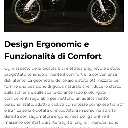
Design Ergonomic e
Funzionalità di Comfort
Ogni aspetto della piccola bici elettrica pieghevole è stato
progettato tenendo a mente il comfort e la convenienza
dell'utente. La geometria del telaio è stata ottimizzata per
fornire una posizione di guida naturale che riduce lo sforzo
sulla schiena e sulle spalle durante l'uso prolungato. I
componenti regolabili permettono un adattamento
personalizzato, adatti a ciclisti con altezze comprese tra 5'0"
e 6'2". La sella è dotata di imbottitura in schiuma ad alta
densità con sagomatura ergonomica per garantire il
massimo comfort durante tragitti lunghi. I manubri sono