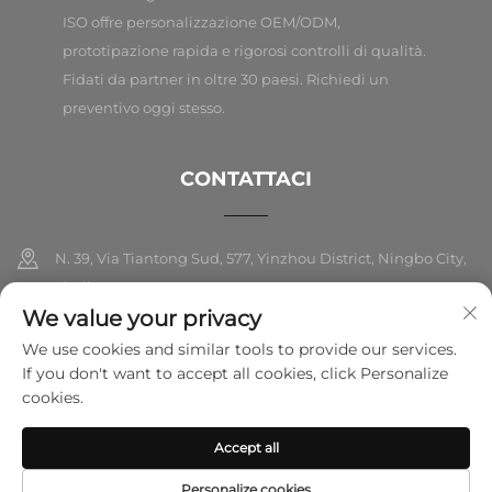
ISO offre personalizzazione OEM/ODM,
prototipazione rapida e rigorosi controlli di qualità.
Fidati da partner in oltre 30 paesi. Richiedi un
preventivo oggi stesso.
CONTATTACI
N. 39, Via Tiantong Sud, 577, Yinzhou District, Ningbo City,
Zhejiang
We value your privacy
+86-18989326021
We use cookies and similar tools to provide our services.
If you don't want to accept all cookies, click Personalize
[email protected]
cookies.
Accept all
Copyright © 2025 Ningbo Folarsi E-Commerce Co., Ltd. Tutti i diritti
riservati.
Informativa sulla privacy
Personalize cookies