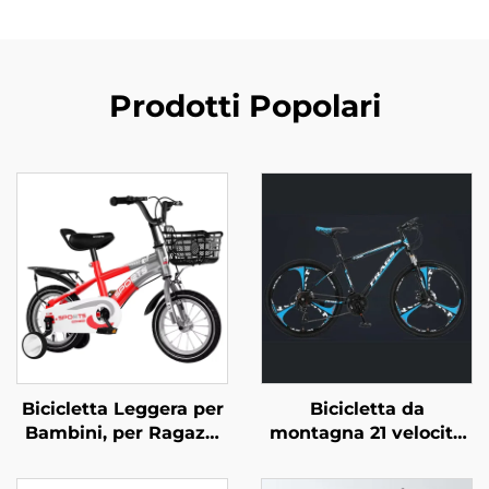
Prodotti Popolari
Bicicletta Leggera per
Bicicletta da
Bambini, per Ragazzi
montagna 21 velocità
da 12 a 20 Pollici,
certificata CE per
Taglie Piccola Media
adulti, forcella