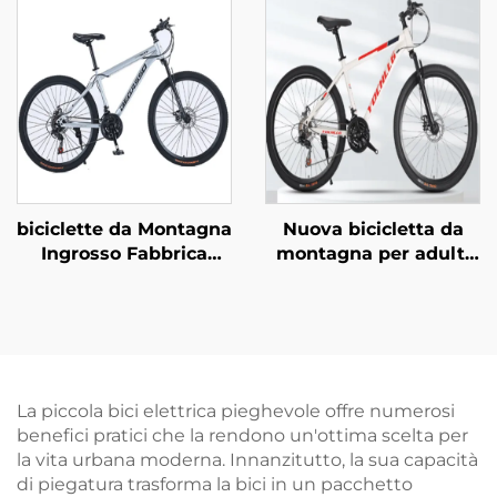
Grande, con Forcella in
anteriore in acciaio
Acciaio e Pedali
con sospensione
Normali
bloccabile e freno a
disco, vendita
all'ingrosso
biciclette da Montagna
Nuova bicicletta da
Ingrosso Fabbrica
montagna per adulti
26pollici & 29pollici per
da 26 pollici con
Adulti Uomo Donna a
cambio a velocità
Velocità Variabile in
variabile, per neve,
Acciaio per Studenti
strada, auto,
Guida Esterna
uomo/donna, con
forcella in acciaio,
La piccola bici elettrica pieghevole offre numerosi
pedali normali e
benefici pratici che la rendono un'ottima scelta per
pieghevole
la vita urbana moderna. Innanzitutto, la sua capacità
di piegatura trasforma la bici in un pacchetto