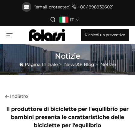
[email protected]
+86-18989326021
IT
Richiedi un preventivo
Notizie
Pagina Iniziale
>
News&E Blog
>
Notizie
Indietro
Il produttore di biciclette per l'equilibrio per
bambini presenta le caratteristiche delle
biciclette per l'equilibrio