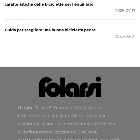
caratteristiche delle biciclette per l'equilibrio
2025-07-17
Guida per scegliere una buona bicicletta per sé
2025-05-01
Ningbo Folarsi E-Commerce Co., Ltd. offre
biciclette di alta qualità, e-bike e scooter per
distributori globali. La nostra fabbrica certificata
ISO offre personalizzazione OEM/ODM,
prototipazione rapida e rigorosi controlli di qualità.