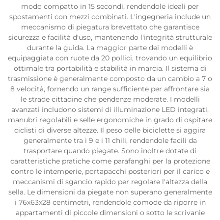
modo compatto in 15 secondi, rendendole ideali per
spostamenti con mezzi combinati. L'ingegneria include un
meccanismo di piegatura brevettato che garantisce
sicurezza e facilità d'uso, mantenendo l'integrità strutturale
durante la guida. La maggior parte dei modelli è
equipaggiata con ruote da 20 pollici, trovando un equilibrio
ottimale tra portabilità e stabilità in marcia. Il sistema di
trasmissione è generalmente composto da un cambio a 7 o
8 velocità, fornendo un range sufficiente per affrontare sia
le strade cittadine che pendenze moderate. I modelli
avanzati includono sistemi di illuminazione LED integrati,
manubri regolabili e selle ergonomiche in grado di ospitare
ciclisti di diverse altezze. Il peso delle biciclette si aggira
generalmente tra i 9 e i 11 chili, rendendole facili da
trasportare quando piegate. Sono inoltre dotate di
caratteristiche pratiche come parafanghi per la protezione
contro le intemperie, portapacchi posteriori per il carico e
meccanismi di sgancio rapido per regolare l'altezza della
sella. Le dimensioni da piegate non superano generalmente
i 76x63x28 centimetri, rendendole comode da riporre in
appartamenti di piccole dimensioni o sotto le scrivanie