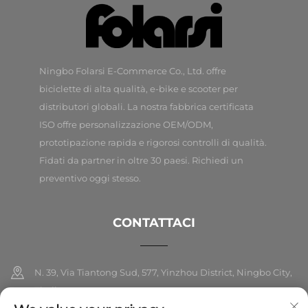
Ningbo Folarsi E-Commerce Co., Ltd. offre
biciclette di alta qualità, e-bike e scooter per
distributori globali. La nostra fabbrica certificata
ISO offre personalizzazione OEM/ODM,
prototipazione rapida e rigorosi controlli di qualità.
Fidati da partner in oltre 30 paesi. Richiedi un
preventivo oggi stesso.
CONTATTACI
N. 39, Via Tiantong Sud, 577, Yinzhou District, Ningbo City,
Zhejiang