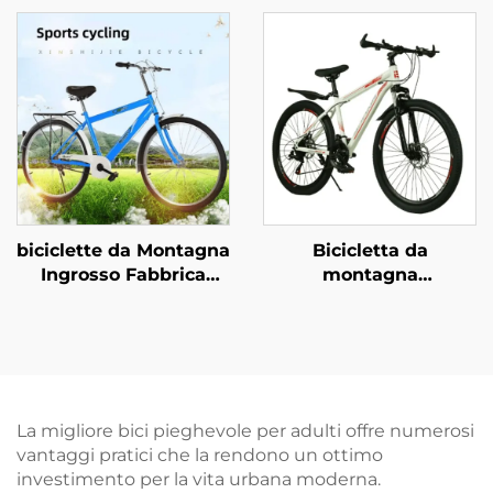
Fuoristrada a Velocità
e Ragazze da 18/20/22
Variabile con Pedali
Pollici con Freno a
Normali in Acciaio per
Disco e Pedali,
Ingrosso con Forcella
Bicicletta per Bambini
in Acciaio
da 16 Pollici con
Forcella in Acciaio e
Pedali Normali
biciclette da Montagna
Bicicletta da
Ingrosso Fabbrica
montagna
26pollici & 29pollici per
personalizzata da 26
Adulti Uomo Donna a
pollici con freni a disco
Velocità Variabile in
doppi, velocità
Acciaio per Studenti
variabile, per ragazzi e
Guida Esterna
ragazze, con forcella in
acciaio, fuoristrada
La migliore bici pieghevole per adulti offre numerosi
vantaggi pratici che la rendono un ottimo
investimento per la vita urbana moderna.