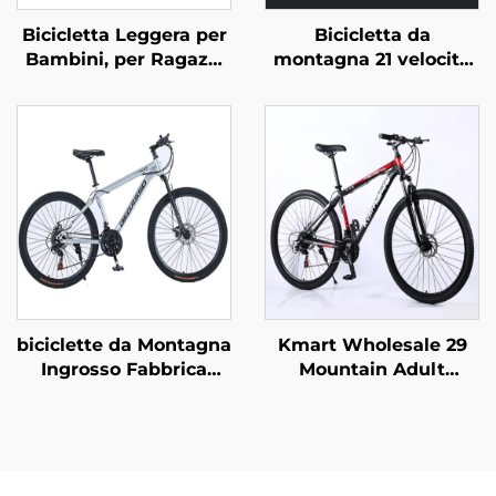
Bicicletta Leggera per
Bicicletta da
Bambini, per Ragazzi
montagna 21 velocità
da 12 a 20 Pollici,
certificata CE per
Taglie Piccola Media
adulti, forcella
Grande, con Forcella in
anteriore in acciaio
Acciaio e Pedali
con sospensione
Normali
bloccabile e freno a
disco, vendita
all'ingrosso
biciclette da Montagna
Kmart Wholesale 29
Ingrosso Fabbrica
Mountain Adult
26pollici & 29pollici per
Bicicletta in lega di
Adulti Uomo Donna a
alluminio
Velocità Variabile in
autoportante Doppio
Acciaio per Studenti
freno a disco Velocità
Guida Esterna
variabile Acciaio