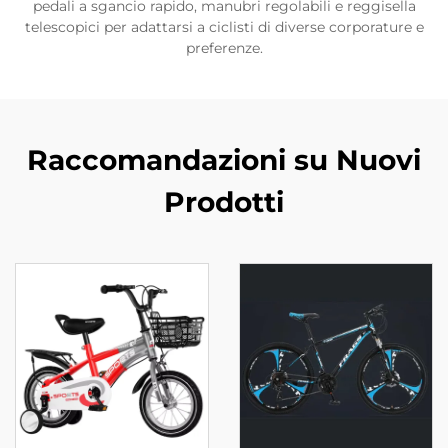
pedali a sgancio rapido, manubri regolabili e reggisella
telescopici per adattarsi a ciclisti di diverse corporature e
preferenze.
Raccomandazioni su Nuovi
Prodotti