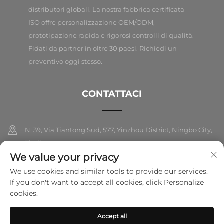
distributori globali. La nostra fabbrica certificata
ISO offre personalizzazione OEM/ODM,
prototipazione rapida e rigorosi controlli di qualità.
Fidati da partner in oltre 30 paesi. Richiedi un
preventivo oggi stesso.
CONTATTACI
N. 39, Via Tiantong Sud, 577, Yinzhou District, Ningbo City,
Zhejiang
We value your privacy
+86-18989326021
We use cookies and similar tools to provide our services.
If you don't want to accept all cookies, click Personalize
[email protected]
cookies.
Accept all
Copyright © 2025 Ningbo Folarsi E-Commerce Co., Ltd. Tutti i diritti