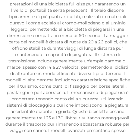
prestazioni di una bicicletta full-size pur garantendo un
livello di portabilità senza precedenti. Il telaio dispone
tipicamente di più punti articolati, realizzati in materiali
durevoli come acciaio al cromo-molibdeno o alluminio
leggero, permettendo alla bicicletta di piegarsi in una
dimensione compatta in meno di 60 secondi. La maggior
parte dei modelli è dotata di ruote da 20 a 26 pollici, che
offrono stabilità durante viaggi di lunga distanza pur
mantenendo la capacità di piegatura. Il sistema di
trasmissione include generalmente un'ampia gamma di
marce, spesso con 14 a 27 velocità, permettendo ai ciclisti
di affrontare in modo efficiente diversi tipi di terreno. I
modelli di alta gamma includono caratteristiche specifiche
per il turismo, come punti di fissaggio per borse laterali,
parafanghi e portaborraccia. Il meccanismo di piegatura è
progettato tenendo conto della sicurezza, utilizzando
sistemi di bloccaggio sicuri che impediscono la piegatura
accidentale durante la guida. Queste biciclette pesano
generalmente tra i 25 e i 30 libbre, risultando maneggevoli
durante il trasporto pur rimanendo abbastanza robuste per
viaggi con carico. I modelli avanzati presentano spesso