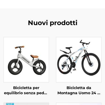
Nuovi prodotti
Bicicletta per
Bicicletta da
equilibrio senza pedali
Montagna Uomo 24 &
per bambini da 2 a 4
26 21 Velocità
anni, passeggino per
Fuoristrada a Velocità