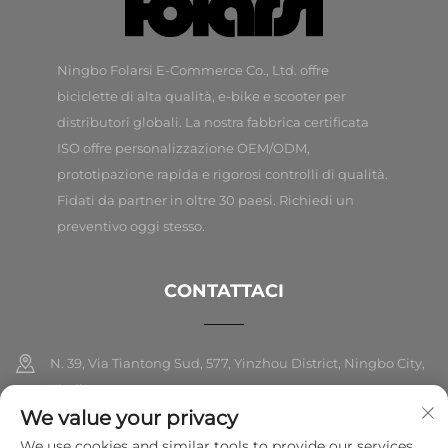
Ningbo Folarsi E-Commerce Co., Ltd. offre
biciclette di alta qualità, e-bike e scooter per
distributori globali. La nostra fabbrica certificata
ISO offre personalizzazione OEM/ODM,
prototipazione rapida e rigorosi controlli di qualità.
Fidati da partner in oltre 30 paesi. Richiedi un
preventivo oggi stesso.
CONTATTACI
N. 39, Via Tiantong Sud, 577, Yinzhou District, Ningbo City,
Zhejiang
We value your privacy
+86-18989326021
We use cookies and similar tools to provide our services.