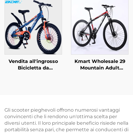
neonati, scooter yo-yo,
Variabile con Pedali
biciclette per bambini
Normali in Acciaio per
a due ruote
Ingrosso con Forcella
in Acciaio
Vendita all'ingrosso
Kmart Wholesale 29
Bicicletta da
Mountain Adult
Montagna per Ragazzi
Bicicletta in lega di
e Ragazze da 18/20/22
alluminio
Pollici con Freno a
autoportante Doppio
Disco e Pedali,
freno a disco Velocità
Bicicletta per Bambini
variabile Acciaio
da 16 Pollici con
ordinario
Gli scooter pieghevoli offrono numerosi vantaggi
Forcella in Acciaio e
convincenti che li rendono un'ottima scelta per
Pedali Normali
diversi utenti. Il loro principale beneficio risiede nella
portabilità senza pari, che permette ai conducenti di