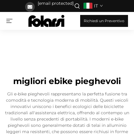
[email protected]
IT
Richiedi un Preventivo
migliori ebike pieghevoli
Gli e-bike pieghevoli rappresentano la perfetta fusione tra
comodità e tecnologia moderna di mobilità. Questi veicoli
innovativi uniscono i benefici ecologici delle biciclette
tradizionali all'assistenza elettrica, offrendo al contempo un
livello senza precedenti di portabilità. I moderni e-bike
pieghevoli sono generalmente dotati di telai in alluminio
leggeri ma resistenti, che possono essere richiusi in forme