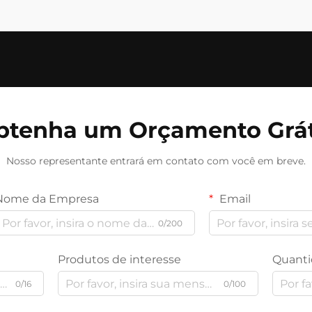
btenha um Orçamento Grát
Nosso representante entrará em contato com você em breve.
Nome da Empresa
Email
0/200
Produtos de interesse
Quanti
0/16
0/100