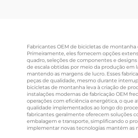
para Bebês, Scooter
Yo-Yo, Bicicletas para
Bic
Crianças de Duas
c
Rodas
V
Co
Fabricantes OEM de bicicletas de montanha o
Primeiramente, eles fornecem opções extens
Mate
quadro, seleções de componentes e designs 
de escala obtidas por meio da produção em l
mantendo as margens de lucro. Esses fabric
peças de qualidade, mesmo durante interru
bicicletas de montanha leva à criação de p
instalações modernas de fabricação OEM fre
operações com eficiência energética, o que
qualidade implementados ao longo do process
fabricantes geralmente oferecem soluções com
embalagem e transporte, simplificando o pro
implementar novas tecnologias mantém as m