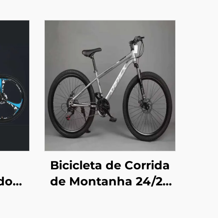
Bicicleta de Corrida
do
de Montanha 24/26
21
Polegadas, Freio a
s
Disco, 29er, Veículo