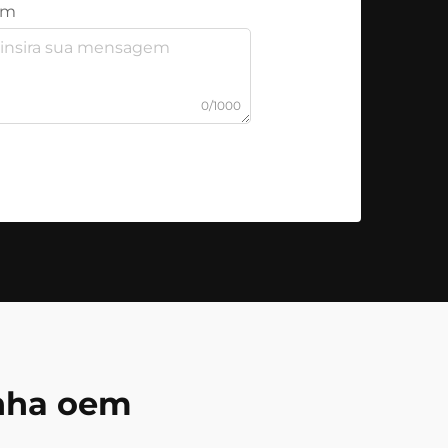
em
0/1000
anha oem