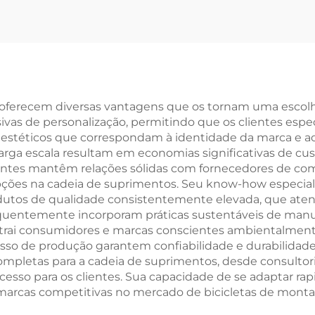
Velocidades,
Certificada CE 
icleta Off-Road
Adultos com G
om Velocidade
de Suspensão
ariável, Pedal
Aço Bloqueáve
mum, Atacado,
Travão de Disco
ferecem diversas vantagens que os tornam uma escolha a
ivas de personalização, permitindo que os clientes es
rial de Garfo de
Atacado
estéticos que correspondam à identidade da marca e ao
Aço
arga escala resultam em economias significativas de cus
antes mantêm relações sólidas com fornecedores de com
pções na cadeia de suprimentos. Seu know-how especia
rodutos de qualidade consistentemente elevada, que ate
quentemente incorporam práticas sustentáveis de manuf
 atrai consumidores e marcas conscientes ambientalment
o de produção garantem confiabilidade e durabilidade n
pletas para a cadeia de suprimentos, desde consultoria 
cesso para os clientes. Sua capacidade de se adaptar r
arcas competitivas no mercado de bicicletas de monta