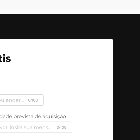
is
0/100
dade prevista de aquisição
0/100