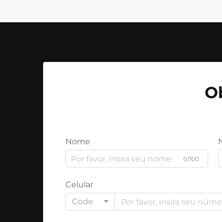
O
Nome
0/100
Celular
Code