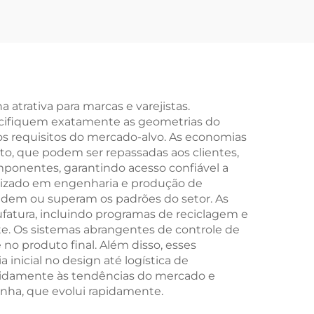
para
com Pedal para
arfo
Adultos e Crianças,
 em
21 Marchas, Garfo de
l e
Aço para Corrida Off-
 por
Road
trativa para marcas e varejistas.
pecifiquem exatamente as geometrias do
s requisitos do mercado-alvo. As economias
to, que podem ser repassadas aos clientes,
ponentes, garantindo acesso confiável a
lizado em engenharia e produção de
ndem ou superam os padrões do setor. As
atura, incluindo programas de reciclagem e
e. Os sistemas abrangentes de controle de
o produto final. Além disso, esses
inicial no design até logística de
apidamente às tendências do mercado e
nha, que evolui rapidamente.