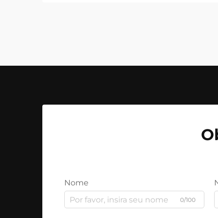
O
Nome
0/100