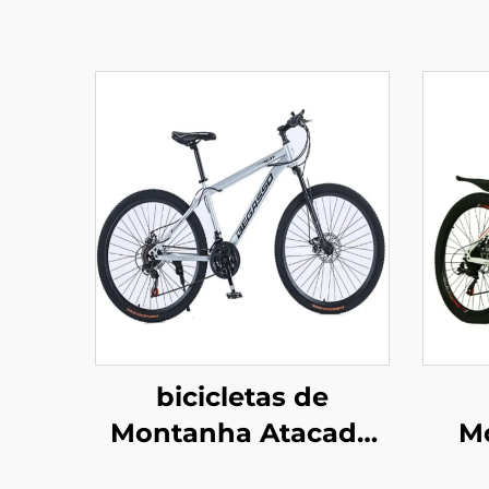
bicicletas de
Montanha Atacado
M
de Fábrica nas