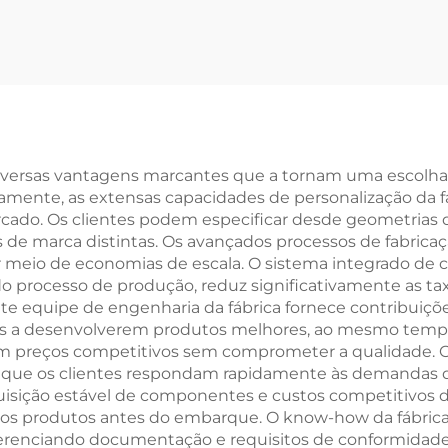
onalizada, Freio
Disco, 29er, Veí
 Disco Duplo,
com Pedal pa
cidade Variável,
Adultos e Crian
Bicicleta para
21 Marchas, Gar
inos e Meninas,
Aço para Corrida
Garfo de Aço
Road
e diversas vantagens marcantes que a tornam uma escol
eiramente, as extensas capacidades de personalização da 
cado. Os clientes podem especificar desde geometrias
s de marca distintas. Os avançados processos de fabrica
 meio de economias de escala. O sistema integrado de c
 processo de produção, reduz significativamente as tax
te equipe de engenharia da fábrica fornece contribuiçõe
ntes a desenvolverem produtos melhores, ao mesmo tem
m preços competitivos sem comprometer a qualidade. O
 que os clientes respondam rapidamente às demandas d
quisição estável de componentes e custos competitivos d
 dos produtos antes do embarque. O know-how da fábrica
renciando documentação e requisitos de conformidade. A