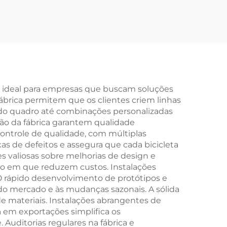
culo
Freios a Disco de Aço
ra
para Crianças com
ças,
Suspensão
fo de
Absorvente, com
 Off-
Marcha Única e
Pedais Comuns
ha ideal para empresas que buscam soluções
fábrica permitem que os clientes criem linhas
 do quadro até combinações personalizadas
ção da fábrica garantem qualidade
ontrole de qualidade, com múltiplas
as de defeitos e assegura que cada bicicleta
s valiosas sobre melhorias de design e
po em que reduzem custos. Instalações
 rápido desenvolvimento de protótipos e
o mercado e às mudanças sazonais. A sólida
e materiais. Instalações abrangentes de
 em exportações simplifica os
uditorias regulares na fábrica e