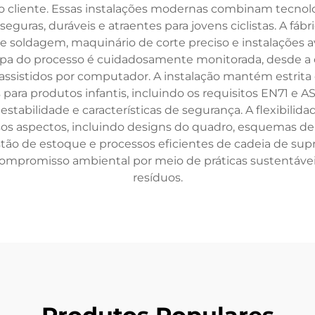
 do cliente. Essas instalações modernas combinam tecno
 seguras, duráveis e atraentes para jovens ciclistas. A f
soldagem, maquinário de corte preciso e instalações a
apa do processo é cuidadosamente monitorada, desde a 
o assistidos por computador. A instalação mantém estri
ara produtos infantis, incluindo os requisitos EN71 e A
 estabilidade e características de segurança. A flexibili
sos aspectos, incluindo designs do quadro, esquemas d
o de estoque e processos eficientes de cadeia de su
ompromisso ambiental por meio de práticas sustentáveis 
resíduos.