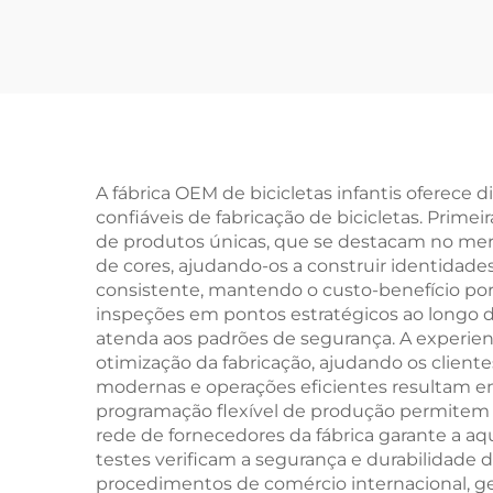
Medidas 26 e 29
Pers
Polegadas para
a
Adultos Homens e
Velo
Mulheres Velocidade
Variável Bicicleta de
Men
Aço para Estudantes
A fábrica OEM de bicicletas infantis oferec
confiáveis de fabricação de bicicletas. Prim
Práticas ao Ar Livre
de produtos únicas, que se destacam no mer
de cores, ajudando-os a construir identidade
consistente, mantendo o custo-benefício por
inspeções em pontos estratégicos ao longo do
atenda aos padrões de segurança. A experien
otimização da fabricação, ajudando os clie
modernas e operações eficientes resultam e
programação flexível de produção permitem
rede de fornecedores da fábrica garante a a
testes verificam a segurança e durabilidade
procedimentos de comércio internacional, ge