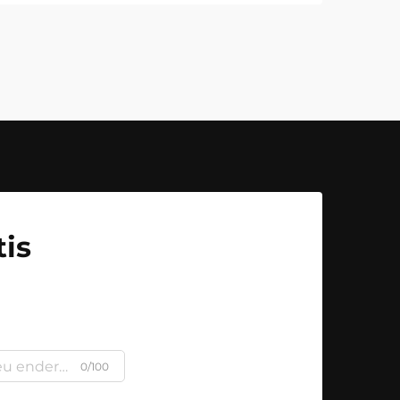
is
0/100