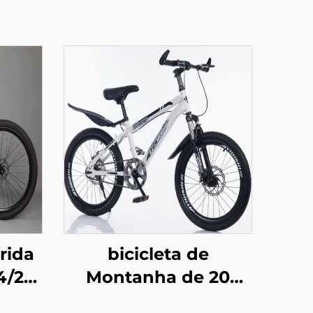
rida
bicicleta de
4/26
Montanha de 20
io a
Polegadas com