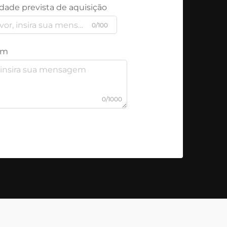
dade prevista de aquisição
0/100
em
0/1000