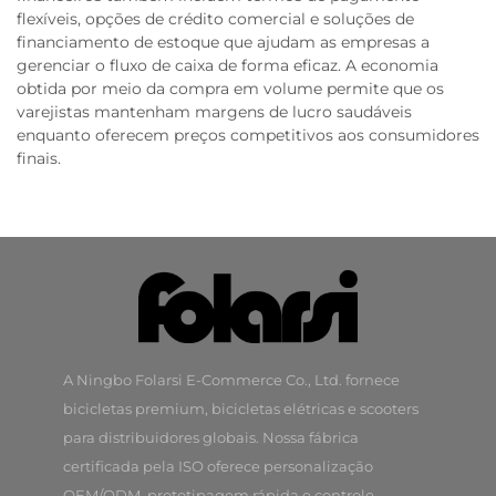
flexíveis, opções de crédito comercial e soluções de
financiamento de estoque que ajudam as empresas a
gerenciar o fluxo de caixa de forma eficaz. A economia
obtida por meio da compra em volume permite que os
varejistas mantenham margens de lucro saudáveis
enquanto oferecem preços competitivos aos consumidores
finais.
A Ningbo Folarsi E-Commerce Co., Ltd. fornece
bicicletas premium, bicicletas elétricas e scooters
para distribuidores globais. Nossa fábrica
certificada pela ISO oferece personalização
OEM/ODM, prototipagem rápida e controle