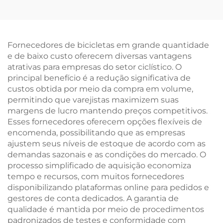
com Freio a Disco 16
para Estudantes,
Polegadas Bicicleta
Bicicleta de Estrada
Infantil com Pedal e
com Velocidade Baixa,
Garfo de Aço
Garfo de Aço, Freio a
Fornecedores de bicicletas em grande quantidade
Disco, Pedal Comum
e de baixo custo oferecem diversas vantagens
atrativas para empresas do setor ciclístico. O
principal benefício é a redução significativa de
custos obtida por meio da compra em volume,
permitindo que varejistas maximizem suas
margens de lucro mantendo preços competitivos.
Esses fornecedores oferecem opções flexíveis de
encomenda, possibilitando que as empresas
ajustem seus níveis de estoque de acordo com as
demandas sazonais e as condições do mercado. O
processo simplificado de aquisição economiza
tempo e recursos, com muitos fornecedores
disponibilizando plataformas online para pedidos e
gestores de conta dedicados. A garantia de
qualidade é mantida por meio de procedimentos
padronizados de testes e conformidade com