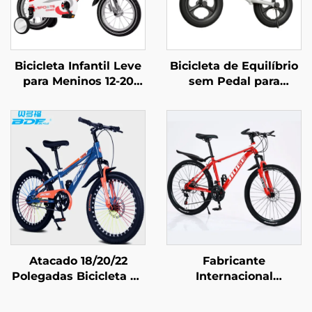
Bicicleta Infantil Leve
Bicicleta de Equilíbrio
para Meninos 12-20
sem Pedal para
Polegadas Tamanhos
Crianças de 2 a 4
Pequeno Médio e
Anos, Andador para
Grande Bicicleta com
Bebês, Scooter Yo-Yo,
Garfo de Aço e Pedais
Bicicletas para
Normais
Crianças de Duas
Rodas
Atacado 18/20/22
Fabricante
Polegadas Bicicleta de
Internacional
Montanha para
Atacadista, Bicicleta
Meninos e Meninas
de Montanha Off-Road