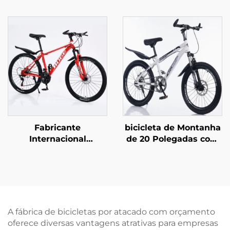
Fábrica nas Medidas
Personalizada, Freio a
26 e 29 Polegadas para
Disco Duplo,
Adultos Homens e
Velocidade Variável,
Mulheres Velocidade
Bicicleta para Meninos
Variável Bicicleta de
e Meninas, Garfo de
Aço para Estudantes
Aço
Práticas ao Ar Livre
Fabricante
bicicleta de Montanha
Internacional
de 20 Polegadas com
Atacadista, Bicicleta
Freios a Disco de Aço
de Montanha Off-Road
para Crianças com
para Estudantes,
Suspensão
Bicicleta de Estrada
Absorvente, com
com Velocidade Baixa,
Marcha Única e Pedais
Garfo de Aço, Freio a
Comuns
A fábrica de bicicletas por atacado com orçamento
Disco, Pedal Comum
oferece diversas vantagens atrativas para empresas