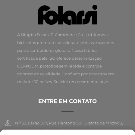
A Ningbo Folarsi E-Commerce Co., Ltd. fornece
bicicletas premium, bicicletas elétricas e scooters
para distribuidores globais. Nossa fábrica
certificada pela ISO oferece personalização
OEM/ODM, prototipagem rápida e controle
rigoroso de qualidade. Confiado por parceiros em
mais de 30 países. Solicite um orçamento hoje.
ENTRE EM CONTATO
N.º 39, Largo 577, Rua Tiantong Sul, Distrito de Yinzhou,
Cidade de Ningbo, Zhejiang