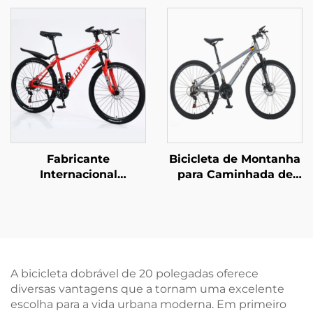
em Aço de Velocidade
Velocidades, Bicicleta
Única e Travão de
Off-Road com
Pedal Traseiro Design
Velocidade Variável,
Fácil e Seguro para
Pedal Comum,
Rapazes e Raparigas
Atacado, Material de
Garfo de Aço
Fabricante
Bicicleta de Montanha
Internacional
para Caminhada de
Atacadista, Bicicleta
Longa Distância para
de Montanha Off-Road
Homens e Mulheres
para Estudantes,
com Suspensão
Bicicleta de Estrada
Absorvente, Bicicleta
com Velocidade Baixa,
com Marchas Variáveis
Garfo de Aço, Freio a
e Garfo de Aço,
A bicicleta dobrável de 20 polegadas oferece
Disco, Pedal Comum
Presente Perfeito
diversas vantagens que a tornam uma excelente
escolha para a vida urbana moderna. Em primeiro