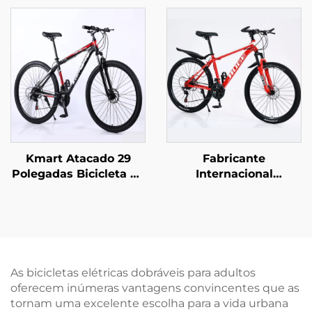
Meninos e Meninas
26 e 29 Polegadas para
com Freio a Disco 16
Adultos Homens e
Polegadas Bicicleta
Mulheres Velocidade
Infantil com Pedal e
Variável Bicicleta de
Garfo de Aço
Aço para Estudantes
Práticas ao Ar Livre
Kmart Atacado 29
Fabricante
Polegadas Bicicleta de
Internacional
Montanha para
Atacadista, Bicicleta
Adultos em Liga de
de Montanha Off-Road
Alumínio Auto
para Estudantes,
Propulsada com Duplo
Bicicleta de Estrada
Travão de Disco
com Velocidade Baixa,
Velocidade Variável
Garfo de Aço, Freio a
As bicicletas elétricas dobráveis para adultos
Aço Comum
Disco, Pedal Comum
oferecem inúmeras vantagens convincentes que as
tornam uma excelente escolha para a vida urbana