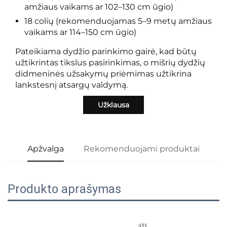
amžiaus vaikams ar 102–130 cm ūgio)
18 colių (rekomenduojamas 5–9 metų amžiaus
vaikams ar 114–150 cm ūgio)
Pateikiama dydžio parinkimo gairė, kad būtų
užtikrintas tikslus pasirinkimas, o mišrių dydžių
didmeninės užsakymų priėmimas užtikrina
lankstesnį atsargų valdymą.
Užklausa
Apžvalga
Rekomenduojami produktai
Produkto aprašymas