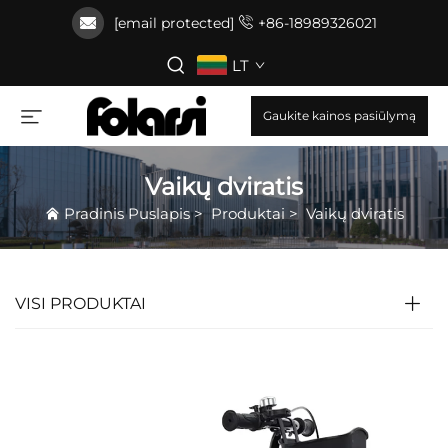
[email protected]
+86-18989326021
LT
Gaukite kainos pasiūlymą
Vaikų dviratis
Pradinis Puslapis
>
Produktai
>
Vaikų dviratis
VISI PRODUKTAI