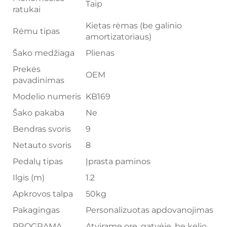
Taip
ratukai
Kietas rėmas (be galinio
Rėmu tipas
amortizatoriaus)
Šako medžiaga
Plienas
Prekės
OEM
pavadinimas
Modelio numeris
KB169
Šako pakaba
Ne
Bendras svoris
9
Netauto svoris
8
Pedalų tipas
Įprasta paminos
Ilgis (m)
1.2
Apkrovos talpa
50kg
Pakagingas
Personalizuotas apdovanojimas
PROGRAMA
Atvirame ore, gatvėje, be kelio