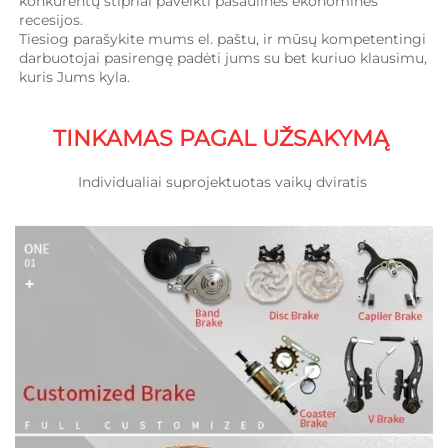
konkurentų stipriai paveikti pasaulinės ekonominės 
recesijos. 
Tiesiog parašykite mums el. paštu, ir mūsų kompetentingi 
darbuotojai pasirengę padėti jums su bet kuriuo klausimu, 
kuris Jums kyla. 
TINKAMAS PAGAL UŽSAKYMĄ 
Individualiai suprojektuotas vaikų dviratis 