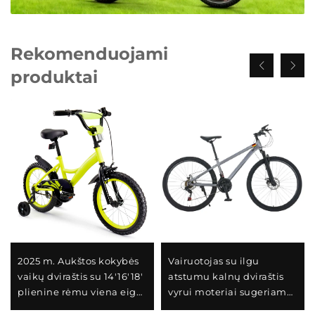
Rekomenduojami
produktai
2025 m. Aukštos kokybės
Vairuotojas su ilgu
vaikų dviraštis su 14'16'18'
atstumu kalnų dviraštis
plienine rėmu viena eiga
vyrui moteriai sugeriamas
ir galiniu pedalo stabdžiu
dviraštis su kintamu