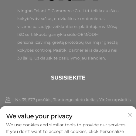
Ningbo Folarsi E-Commerce Co., Ltd. teikia aukštos
kokybės dviračius, e-dviračius ir motorolerus
visame pasaulyje veiklantiems platintojams. Mūsų
ISO sertifikuota gamykla siūlo OEM/ODM
personalizavimą, greitą prototipų kūrimą ir griežtą
kokybės kontrolę. Pasitiki partneriai iš daugiau nei
30 šalių. Užklauskite pasiūlymo jau šiandien.
SUSISIEKITE
Nr. 39, 577 posūkis, Tiantongo pietų kelias, Yinžou apskritis,
Ningbo miestas, Džėdžiangas
We value your privacy
+86-18989326021
We use cookies and similar tools to provide our services.
If you don't want to accept all cookies, click Personalize
[email protected]