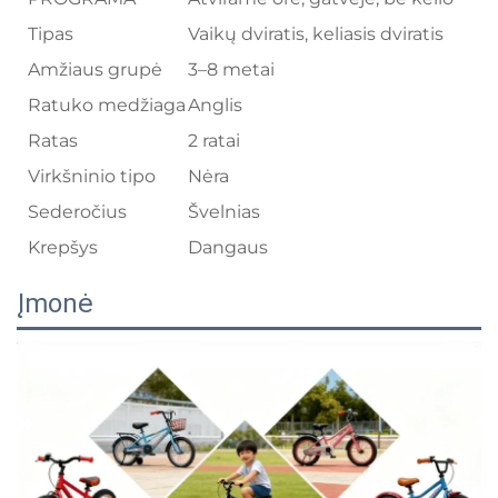
Tipas
Vaikų dviratis, keliasis dviratis
Amžiaus grupė
3–8 metai
Ratuko medžiaga
Anglis
Ratas
2 ratai
Virkšninio tipo
Nėra
Sederočius
Švelnias
Krepšys
Dangaus
Įmonė