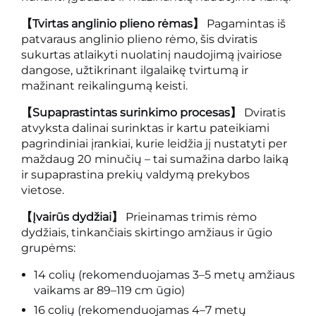
【Tvirtas anglinio plieno rėmas】
Pagamintas iš
patvaraus anglinio plieno rėmo, šis dviratis
sukurtas atlaikyti nuolatinį naudojimą įvairiose
dangose, užtikrinant ilgalaikę tvirtumą ir
mažinant reikalingumą keisti.
【Supaprastintas surinkimo procesas】
Dviratis
atvyksta dalinai surinktas ir kartu pateikiami
pagrindiniai įrankiai, kurie leidžia jį nustatyti per
maždaug 20 minučių – tai sumažina darbo laiką
ir supaprastina prekių valdymą prekybos
vietose.
【Įvairūs dydžiai】
Prieinamas trimis rėmo
dydžiais, tinkančiais skirtingo amžiaus ir ūgio
grupėms:
14 colių (rekomenduojamas 3–5 metų amžiaus
vaikams ar 89–119 cm ūgio)
16 colių (rekomenduojamas 4–7 metų