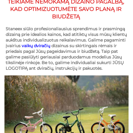
TEIKIAME NEMOKAMĄ DIZAINO PAGALBĄ, 
KAD OPTIMIZUOTUMĖTE SAVO PLANĄ IR 
BIUDŽETĄ 
Staneex siūlo profesionaliausius sprendimus ir prasmingą 
dizainą prie idealios kainos, kad atitiktų visus mūsų klientų 
aukštus individualizuotus reikalavimus. Galime pagaminti 
įvairius 
vaikų dviračių 
dizainus su skirtingais rėmais ir 
priedais pagal Jūsų pageidavimus ir biudžetą. Taip pat 
galime pasiūlyti geriausiai parduodamus modelius Jūsų 
tikslinėje rinkoje. Be to, galime individualiai sukurti JŪSŲ 
LOGOTIPĄ ant dviračių, instrukcijų ir pakuotės. 