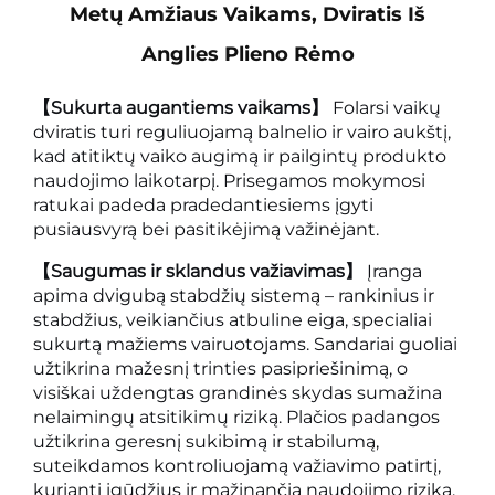
Metų Amžiaus Vaikams, Dviratis Iš
Anglies Plieno Rėmo
【Sukurta augantiems vaikams】
Folarsi vaikų
dviratis turi reguliuojamą balnelio ir vairo aukštį,
kad atitiktų vaiko augimą ir pailgintų produkto
naudojimo laikotarpį. Prisegamos mokymosi
ratukai padeda pradedantiesiems įgyti
pusiausvyrą bei pasitikėjimą važinėjant.
【Saugumas ir sklandus važiavimas】
Įranga
apima dvigubą stabdžių sistemą – rankinius ir
stabdžius, veikiančius atbuline eiga, specialiai
sukurtą mažiems vairuotojams. Sandariai guoliai
užtikrina mažesnį trinties pasipriešinimą, o
visiškai uždengtas grandinės skydas sumažina
nelaimingų atsitikimų riziką. Plačios padangos
užtikrina geresnį sukibimą ir stabilumą,
suteikdamos kontroliuojamą važiavimo patirtį,
kurianti įgūdžius ir mažinančią naudojimo riziką.