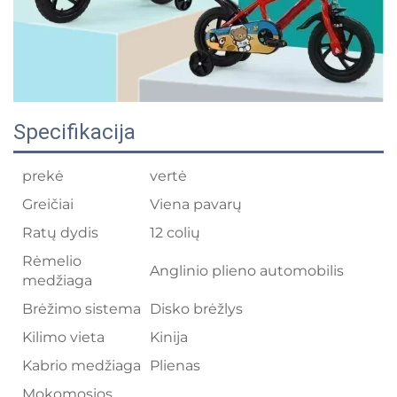
Specifikacija
prekė
vertė
Greičiai
Viena pavarų
Ratų dydis
12 colių
Rėmelio
Anglinio plieno automobilis
medžiaga
Brėžimo sistema
Disko brėžlys
Kilimo vieta
Kinija
Kabrio medžiaga
Plienas
Mokomosios