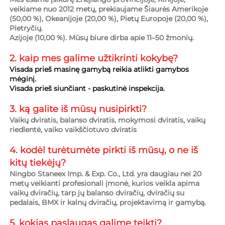
veikiame nuo 2012 metų, prekiaujame Šiaurės Amerikoje 
(50,00 %), Okeanijoje (20,00 %), Pietų Europoje (20,00 %), 
Pietryčių. 
Azijoje (10,00 %). Mūsų biure dirba apie 11–50 žmonių. 
2. kaip mes galime užtikrinti 
kokybę? 
Visada prieš masinę gamybą reikia atlikti gamybos 
mėginį. 
Visada prieš siunčiant - paskutinė inspekcija. 
3. ką galite iš mūsų nusipirkti?   
Vaikų dviratis, balanso dviratis, mokymosi dviratis, vaikų 
riedlentė, vaiko vaikščiotuvo dviratis 
4. kodėl turėtumėte pirkti iš mūsų, o ne iš 
kitų tiekėjų?   
Ningbo Staneex Imp. & Exp. Co., Ltd. yra daugiau nei 20 
metų veikianti profesionali įmonė, kurios veikla apima 
vaikų dviračių, tarp jų balanso dviračių, dviračių su 
pedalais, BMX ir kalnų dviračių, projektavimą ir gamybą. 
5. kokias paslaugas galime teikti?   