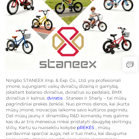
Ningbo STANEEX Imp. & Exp. Co., Ltd. yra profesionali 
įmonė, sujungianti vaikų dviračių dizainą ir gamybą, 
įskaitant balanso dviračius, dviračius su pedalais, BMX 
dviračius ir kalnus. 
dviratis 
. Staneex ir Sharly – tai mūsų 
pagrindiniai prekės ženklai. Nuo pirmos dienos, kai įkurta 
mūsų įmonė, inovacijas laikome savo kultūros pagrindu. 
Dėl mūsų jaunų ir dinamiškų R&D komandų mes galime 
kas du ar tris mėnesius rinkai pristatyti daugybę skirtingų 
stilių. Kartu su nuosekliu kokybe 
pREKĖS 
, mūsų 
pardavimai sparčiai auga, net ir tuo metu, kai dauguma 