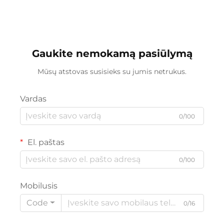
lengvas ir saugus dizainas
greičiu plieno šakute
berniukams ir
puikus dovanų
mergaitėms
Gaukite nemokamą pasiūlymą
Mūsų atstovas susisieks su jumis netrukus.
Vardas
0/100
El. paštas
0/100
Mobilusis
Code
0/16