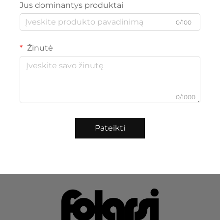
Jus dominantys produktai
0/100
Žinutė
0/1000
Pateikti