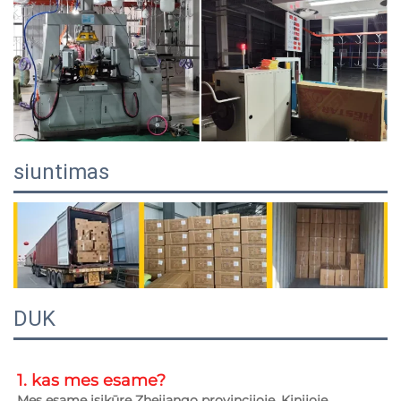
siuntimas
DUK
1. kas mes esame?   
Mes esame įsikūrę Zhejiango provincijoje, Kinijoje, 