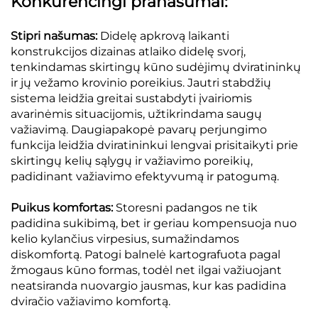
Konkurencingi pranašumai:
Stipri našumas:
Didelę apkrovą laikanti
konstrukcijos dizainas atlaiko didelę svorį,
tenkindamas skirtingų kūno sudėjimų dviratininkų
ir jų vežamo krovinio poreikius. Jautri stabdžių
sistema leidžia greitai sustabdyti įvairiomis
avarinėmis situacijomis, užtikrindama saugų
važiavimą. Daugiapakopė pavarų perjungimo
funkcija leidžia dviratininkui lengvai prisitaikyti prie
skirtingų kelių sąlygų ir važiavimo poreikių,
padidinant važiavimo efektyvumą ir patogumą.
Puikus komfortas:
Storesni padangos ne tik
padidina sukibimą, bet ir geriau kompensuoja nuo
kelio kylančius virpesius, sumažindamos
diskomfortą. Patogi balnelė kartografuota pagal
žmogaus kūno formas, todėl net ilgai važiuojant
neatsiranda nuovargio jausmas, kur kas padidina
dviračio važiavimo komfortą.