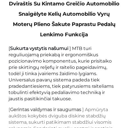
Dviraštis Su Kintamo Greičio Automobilio
Snaigėlyte Kelių Automobilio Vyrų
Moterų Plieno Šakute Paprastu Pedalų
Lenkimo Funkcija
[
Sukurta vystytis našumui
] MTB turi
reguliuojamą priekabą ir ergonomiškus
pozicionavimo komponentus, kurie prisitaiko
prie skirtingų reljefų ir raitelio pageidavimų,
todėl ji tinka įvairiems žaidimo lygiams.
Universalus pavarų sistema padeda tiek
pradedantiesiems, tiek patyrusiems raiteliams
tobulinti efektyvią pedaliavimo techniką ir
jaustis pasitikinčiai takuose.
[
Gerintas valdymas ir saugumas
] Apmūryta
aukštos kokybės dviguba diskine stabdžių
sistema, sukurti patikimam stabdžiui visomis