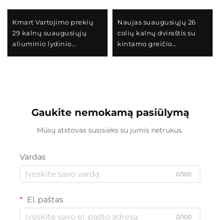
Kmart Vartojimo prekių
Naujas suaugusiųjų 26
29 kalnų suaugusiųjų
colių kalnų dviraštis su
aliuminio lydinio
kintamo greičio
savaiminio judėjimo
automobilio snaigėlyte
automobilio dviraštis
kelių automobilio vyrų
dviguba diskų stabdžiai
moterų plieno šakute
kintamas greitis
paprastu pedalų lenkimo
paprastas plienas
funkcija
Gaukite nemokamą pasiūlymą
Mūsų atstovas susisieks su jumis netrukus.
Vardas
0/100
El. paštas
0/100