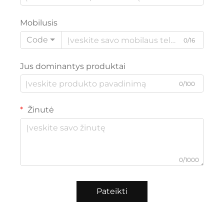
Mobilusis
Code
0/16
Jus dominantys produktai
0/100
Žinutė
0/1000
Pateikti