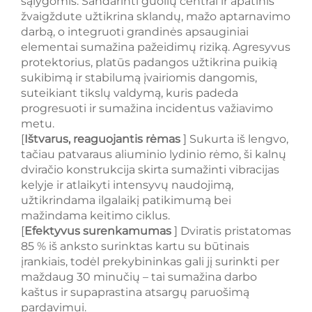
sąlygomis. Sandarinti guolių centrai ir apatinis
žvaigždute užtikrina sklandų, mažo aptarnavimo
darbą, o integruoti grandinės apsauginiai
elementai sumažina pažeidimų riziką. Agresyvus
protektorius, platūs padangos užtikrina puikią
sukibimą ir stabilumą įvairiomis dangomis,
suteikiant tikslų valdymą, kuris padeda
progresuoti ir sumažina incidentus važiavimo
metu.
[
Ištvarus, reaguojantis rėmas
] Sukurta iš lengvo,
tačiau patvaraus aliuminio lydinio rėmo, ši kalnų
dviračio konstrukcija skirta sumažinti vibracijas
kelyje ir atlaikyti intensyvų naudojimą,
užtikrindama ilgalaikį patikimumą bei
mažindama keitimo ciklus.
[
Efektyvus surenkamumas
] Dviratis pristatomas
85 % iš anksto surinktas kartu su būtinais
įrankiais, todėl prekybininkas gali jį surinkti per
maždaug 30 minučių – tai sumažina darbo
kaštus ir supaprastina atsargų paruošimą
pardavimui.