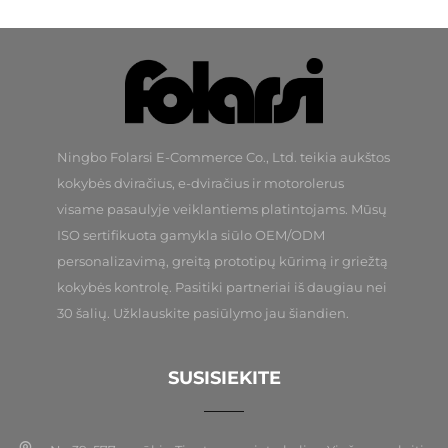
Ningbo Folarsi E-Commerce Co., Ltd. teikia aukštos
kokybės dviračius, e-dviračius ir motorolerus
visame pasaulyje veiklantiems platintojams. Mūsų
ISO sertifikuota gamykla siūlo OEM/ODM
personalizavimą, greitą prototipų kūrimą ir griežtą
kokybės kontrolę. Pasitiki partneriai iš daugiau nei
30 šalių. Užklauskite pasiūlymo jau šiandien.
SUSISIEKITE