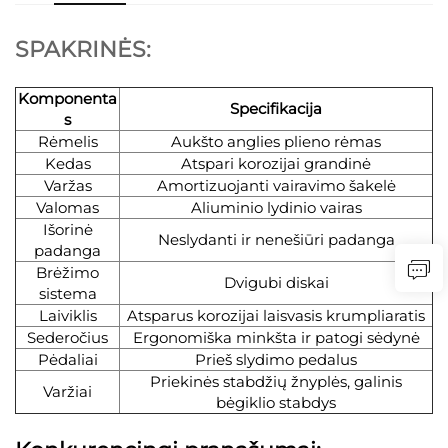
SPAKRINĖS:
Komponenta
Specifikacija
s
Rėmelis
Aukšto anglies plieno rėmas
Kedas
Atspari korozijai grandinė
Varžas
Amortizuojanti vairavimo šakelė
Valomas
Aliuminio lydinio vairas
Išorinė
Neslydanti ir nenešiūri padanga
padanga
Brėžimo
Dvigubi diskai
sistema
Laiviklis
Atsparus korozijai laisvasis krumpliaratis
Sederočius
Ergonomiška minkšta ir patogi sėdynė
Pėdaliai
Prieš slydimo pedalus
Priekinės stabdžių žnyplės, galinis
Varžiai
bėgiklio stabdys