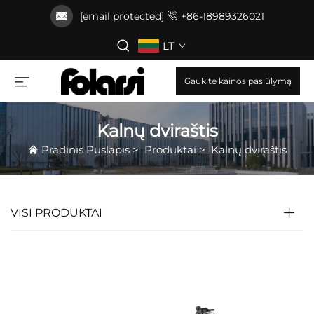
[email protected]
+86-18989326021
LT
Gaukite kainos pasiūlymą
Kalnų dviraštis
Pradinis Puslapis
>
Produktai
>
Kalnų dviraštis
VISI PRODUKTAI