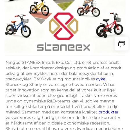
Ningbo STANEEX Imp. & Exp. Co., Ltd. er et professionelt 
selskab, der kombinerer design og produktion af et bredt 
udvalg af børncykler, herunder balancecykler til børn, 
træde-cykler, BMX-cykler og mountainbikes 
cykel   
. 
Staneex og Sharly er vores egne hovedmærker. Vi har 
taget innovation som en kerne del af vores kultur lige 
siden virksomheden blev grundlagt. Takket være vores 
unge og dynamiske R&D-teams kan vi udgive mange 
forskellige stilarter på markedet hvert andet eller tredje 
måned. Sammen med den konstante kvalitet 
produkter 
vokser vores salg hurtigt, selv om de fleste konkurrenter 
er hårdt ramt af den globale økonomiske recession. 
Skriv blot en e-mail til os, og vores kyndige medarbejdere 