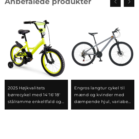
Anbefalede produkter
2025 Højkvalitets
Engros langtur cykel til
børrecykel med 14'16'18'
mænd og kvinder med
stålramme enkeltfald og
dæmpende hjul, variabel
bageste pedalbremse
hastighed og stålgaffel -
nem og sikker design til
perfekt gave
drenge og piger