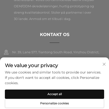
OEM/ODM-skredeløsninger, hurtig prototyping og
streng kvalitetskontrol. Stoler på partnerne i over
30 lande. Anmod om et tilbud i dag.
KONTAKT OS
Nr. 39, Lane 577, Tiantong South Road, Yinzhou District,
Ningbo City, Zhejiang
We value your privacy
+86-18989326021
We use cookies and similar tools to provide our services.
If you don't want to accept all cookies, click Personalize
[email protected]
cookies.
Accept all
Copyright © 2026 Ningbo Folarsi E-Commerce Co., Ltd. Alle
rettigheder forbeholdes.
Privatlivspolitik
Personalize cookies