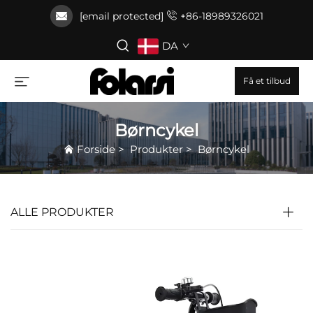
[email protected]
+86-18989326021
DA
Få et tilbud
Børncykel
Forside
>
Produkter
>
Børncykel
ALLE PRODUKTER