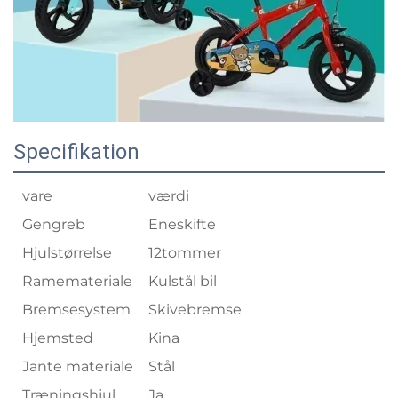
Specifikation
vare
værdi
Gengreb
Eneskifte
Hjulstørrelse
12tommer
Ramemateriale
Kulstål bil
Bremsesystem
Skivebremse
Hjemsted
Kina
Jante materiale
Stål
Træningshjul
Ja