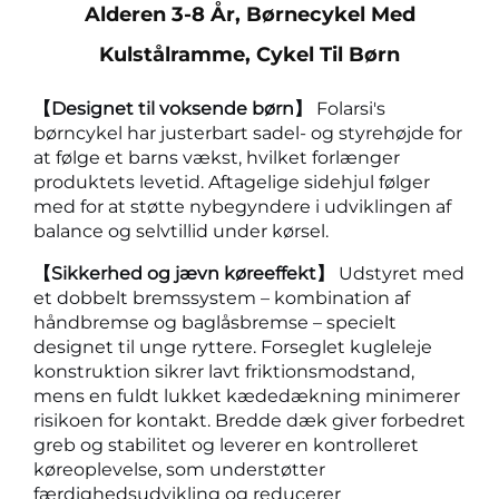
Alderen 3-8 År, Børnecykel Med
Kulstålramme, Cykel Til Børn
【Designet til voksende børn】
Folarsi's
børncykel har justerbart sadel- og styrehøjde for
at følge et barns vækst, hvilket forlænger
produktets levetid. Aftagelige sidehjul følger
med for at støtte nybegyndere i udviklingen af
balance og selvtillid under kørsel.
【Sikkerhed og jævn køreeffekt】
Udstyret med
et dobbelt bremssystem – kombination af
håndbremse og baglåsbremse – specielt
designet til unge ryttere. Forseglet kugleleje
konstruktion sikrer lavt friktionsmodstand,
mens en fuldt lukket kædedækning minimerer
risikoen for kontakt. Bredde dæk giver forbedret
greb og stabilitet og leverer en kontrolleret
køreoplevelse, som understøtter
færdighedsudvikling og reducerer