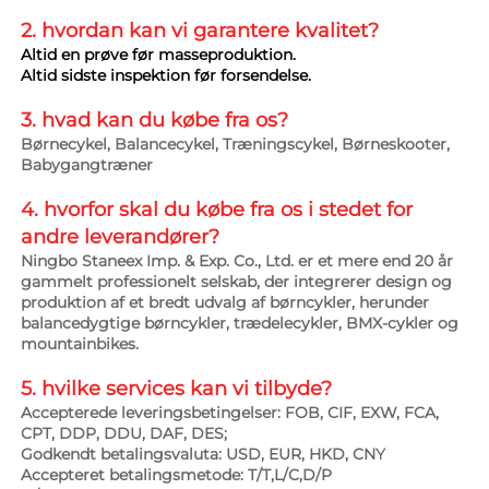
2. hvordan kan vi garantere 
kvalitet? 
Altid en prøve før masseproduktion. 
Altid sidste inspektion før forsendelse. 
3. hvad kan du købe fra os? 
Børnecykel, Balancecykel, Træningscykel, Børneskooter, 
Babygangtræner 
4. hvorfor skal du købe fra os i stedet for 
andre leverandører? 
Ningbo Staneex Imp. & Exp. Co., Ltd. er et mere end 20 år 
gammelt professionelt selskab, der integrerer design og 
produktion af et bredt udvalg af børncykler, herunder 
balancedygtige børncykler, trædelecykler, BMX-cykler og 
mountainbikes. 
5. hvilke services kan vi tilbyde? 
Accepterede leveringsbetingelser: FOB, CIF, EXW, FCA, 
CPT, DDP, DDU, DAF, DES; 
Godkendt betalingsvaluta: USD, EUR, HKD, CNY 
Accepteret betalingsmetode: T/T,L/C,D/P 