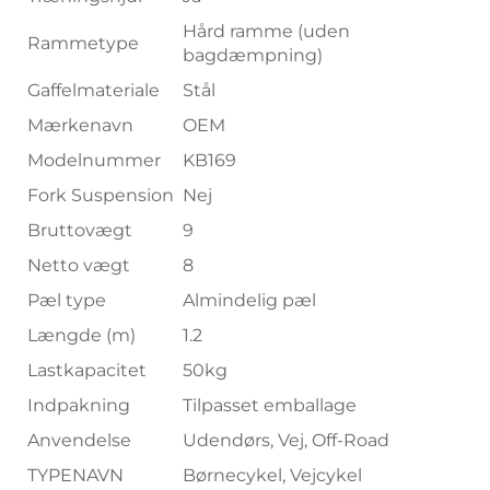
Hård ramme (uden
Rammetype
bagdæmpning)
Gaffelmateriale
Stål
Mærkenavn
OEM
Modelnummer
KB169
Fork Suspension
Nej
Bruttovægt
9
Netto vægt
8
Pæl type
Almindelig pæl
Længde (m)
1.2
Lastkapacitet
50kg
Indpakning
Tilpasset emballage
Anvendelse
Udendørs, Vej, Off-Road
TYPENAVN
Børnecykel, Vejcykel