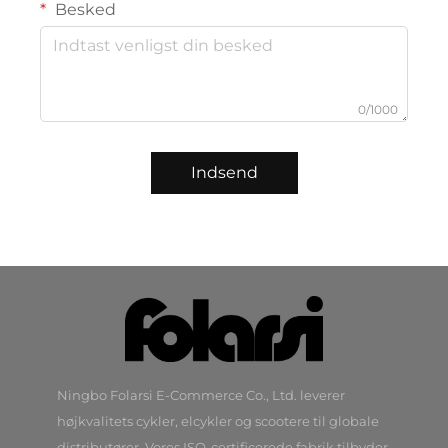
Besked
0/1000
Indsend
Ningbo Folarsi E-Commerce Co., Ltd. leverer
højkvalitets cykler, elcykler og scootere til globale
distributører. Vores ISO-certificerede fabrik tilbyder