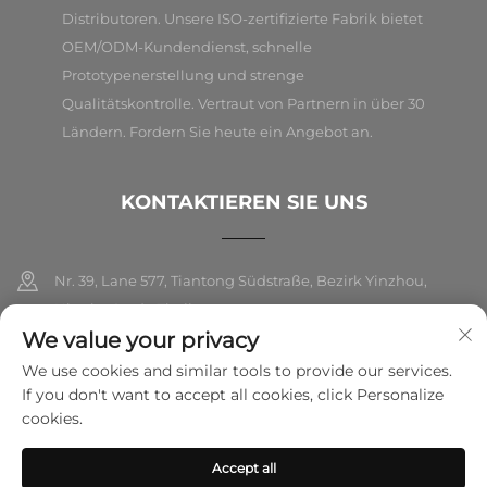
Distributoren. Unsere ISO-zertifizierte Fabrik bietet
OEM/ODM-Kundendienst, schnelle
Prototypenerstellung und strenge
Qualitätskontrolle. Vertraut von Partnern in über 30
Ländern. Fordern Sie heute ein Angebot an.
KONTAKTIEREN SIE UNS
Nr. 39, Lane 577, Tiantong Südstraße, Bezirk Yinzhou,
Ningbo Stadt, Zhejiang
We value your privacy
+86-18989326021
We use cookies and similar tools to provide our services.
If you don't want to accept all cookies, click Personalize
[email protected]
cookies.
Accept all
Copyright © 2026 Ningbo Folarsi E-Commerce Co., Ltd. Alle Rechte