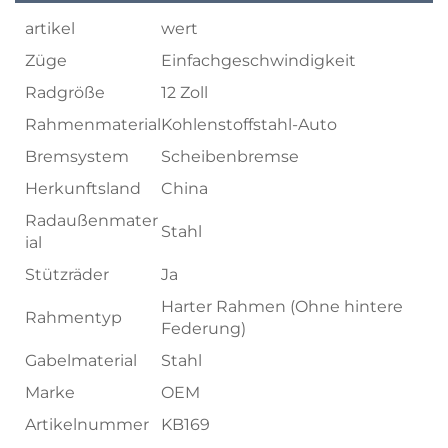
artikel
wert
Züge
Einfachgeschwindigkeit
Radgröße
12 Zoll
Rahmenmaterial
Kohlenstoffstahl-Auto
Bremsystem
Scheibenbremse
Herkunftsland
China
Radaußenmater
Stahl
ial
Stützräder
Ja
Harter Rahmen (Ohne hintere
Rahmentyp
Federung)
Gabelmaterial
Stahl
Marke
OEM
Artikelnummer
KB169