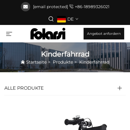
[email protected]
+86-18989326021
DE
Angebot anfordern
Kinderfahrrad
Startseite
>
Produkte
>
Kinderfahrrad
ALLE PRODUKTE