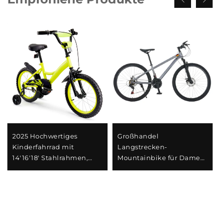
2025 Hochwertiges
Großhandel
Kinderfahrrad mit
Langstrecken-
14'16'18' Stahlrahmen,
Mountainbike für Damen
Einzelgeschwindigkeit &
und Herren mit
Rücktrittbremse,
Stoßdämpfung,
Einfaches und sicheres
verstellbarem Tempo und
Design für Jungen und
Stahlgabel – perfektes
Mädchen
Geschenk