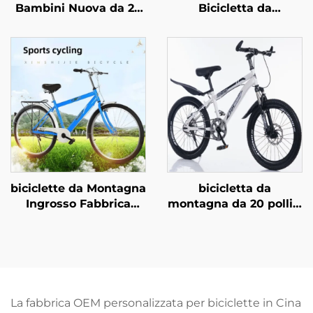
Bambini Nuova da 20
Bicicletta da
Pollici per Età 8-12
Montagna per Ragazzi
Anni, Colori Popolari,
e Ragazze da 18/20/22
una Bicicletta Bella e
Pollici con Freno a
Studiata per le
Disco e Pedali,
Ragazze
Bicicletta per Bambini
da 16 Pollici con
Forcella in Acciaio e
Pedali Normali
biciclette da Montagna
bicicletta da
Ingrosso Fabbrica
montagna da 20 pollici
26pollici & 29pollici per
con freni a disco in
Adulti Uomo Donna a
acciaio,
Velocità Variabile in
ammortizzatore,
Acciaio per Studenti
singola velocità e
Guida Esterna
pedali normali per
bambini
La fabbrica OEM personalizzata per biciclette in Cina