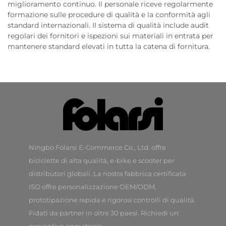
miglioramento continuo. Il personale riceve regolarmente
formazione sulle procedure di qualità e la conformità agli
standard internazionali. Il sistema di qualità include audit
regolari dei fornitori e ispezioni sui materiali in entrata per
mantenere standard elevati in tutta la catena di fornitura.
Ningbo Folarsi E-Commerce Co., Ltd. offre
biciclette di alta qualità, e-bike e scooter per
distributori globali. La nostra fabbrica certificata
ISO offre personalizzazione OEM/ODM,
prototipazione rapida e rigorosi controlli di qualità.
Fidati da partner in oltre 30 paesi. Richiedi un