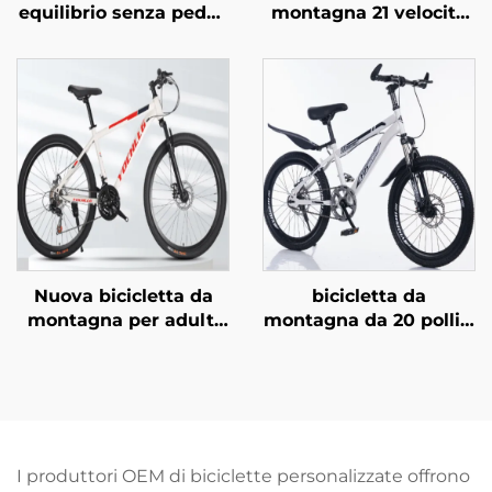
equilibrio senza pedali
montagna 21 velocità
per bambini da 2 a 4
certificata CE per
anni, passeggino per
adulti, forcella
neonati, scooter yo-yo,
anteriore in acciaio
biciclette per bambini
con sospensione
a due ruote
bloccabile e freno a
disco, vendita
all'ingrosso
Nuova bicicletta da
bicicletta da
montagna per adulti
montagna da 20 pollici
da 26 pollici con
con freni a disco in
cambio a velocità
acciaio,
variabile, per neve,
ammortizzatore,
strada, auto,
singola velocità e
uomo/donna, con
pedali normali per
forcella in acciaio,
bambini
I produttori OEM di biciclette personalizzate offrono
pedali normali e