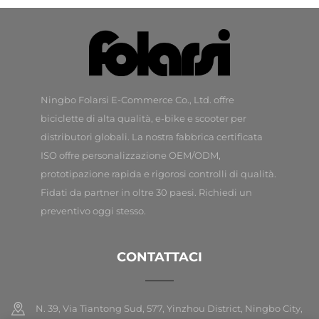
Ningbo Folarsi E-Commerce Co., Ltd. offre
biciclette di alta qualità, e-bike e scooter per
distributori globali. La nostra fabbrica certificata
ISO offre personalizzazione OEM/ODM,
prototipazione rapida e rigorosi controlli di qualità.
Fidati da partner in oltre 30 paesi. Richiedi un
preventivo oggi stesso.
CONTATTACI
N. 39, Via Tiantong Sud, 577, Yinzhou District, Ningbo City,