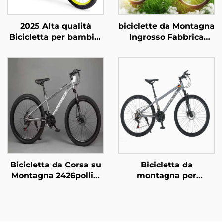
2025 Alta qualità
biciclette da Montagna
Bicicletta per bambini
Ingrosso Fabbrica
con 14'16'18' telaio in
26pollici & 29pollici per
acciaio Singola
Adulti Uomo Donna a
velocità & Freno a
Velocità Variabile in
pedale posteriore
Acciaio per Studenti
Design semplice e
Guida Esterna
sicuro per ragazzi e
ragazze
Bicicletta da Corsa su
Bicicletta da
Montagna 2426pollici
montagna per
Freno a Disco 29er
uomo/donna, lunga
Veicolo a Pedali per
distanza, con
Adulto Bambino 21
ammortizzatore
Rapporti con Forcella
regolabile, cambio