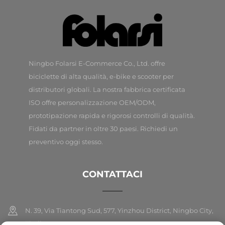
Ningbo Folarsi E-Commerce Co., Ltd. offre
biciclette di alta qualità, e-bike e scooter per
distributori globali. La nostra fabbrica certificata
ISO offre personalizzazione OEM/ODM,
prototipazione rapida e rigorosi controlli di qualità.
Fidati da partner in oltre 30 paesi. Richiedi un
preventivo oggi stesso.
CONTATTACI
N. 39, Via Tiantong Sud, 577, Yinzhou District, Ningbo City,
Zhejiang