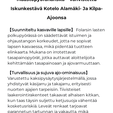
Iskunkestävä Kotelo Alamäki- Ja Kilpa-
Ajoonsa
【Suunniteltu kasvaville lapsille】
Folarsin lasten
polkupyörässä on säädettävät istuimen ja
ohjaustangon korkeudet, jotta ne sopivat
lapsen kasvaessa, mikä pidentää tuotteen
elinkaarta. Mukana on irrotettavat
tasapainopyörät, jotka auttavat aloittelijoita
kehittämään tasapainoaan ja ajovarmuuttaan.
【Turvallisuus ja sujuva ajo-ominaisuus】
Varustettu kaksipysäytysjärjestelmällä, jossa
yhdistyvät käsijarru ja takajarru, erityisesti
nuorten ajajien tarpeisiin. Tiivisteiset
laakerointirakenteet takaavat alhaisen kitkan,
kun taas täysin suljettu ketjusuoja vähentää
kosketusriskiä. Leveät renkaat tarjoavat
parannetun tartunnan ja vakautta, mikä