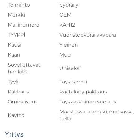
Toiminto
pyöräily
Merkki
OEM
Mallinumero
KAH12
TYYPPİ
Vuoristopyöräilykypärä
Kausi
Yleinen
Kaari
Muu
Sovellettavat
Uniseksi
henkilöt
Tyyli
Täysi sormi
Pakkaus
Räätälöity pakkaus
Ominaisuus
Täyskasvoinen suojaus
Maastossa, alamäki, metsässä,
Käyttö
tiellä
Yritys