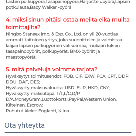
Lasten polkupyörä,Tasapainopyörä,Harjoittelupyörä,Lapsen 
potkulauta,Baby Walker -pyörä 
4. miksi sinun pitäisi ostaa meiltä eikä muilta 
toimittajilta?   
Ningbo Staneex Imp. & Exp. Co., Ltd. on yli 20-vuotias 
ammattitaitoinen yritys, joka suunnittelee ja valmistaa 
laajaa lapsen polkupyörien valikoimaa, mukaan lukien 
tasapainopyörät, polkupyörät, BMX-pyörät ja 
maastopyörät. 
5. mitä palveluja voimme tarjota?   
Hyväksytyt toimitusehdot: FOB, CIF, EXW, FCA, CPT, DDP, 
DDU, DAF, DES; 
Hyväksytty maksuvaluutta: USD, EUR, HKD, CNY; 
Hyväksytty maksutapa: T/T,L/C,D/P 
D/A,MoneyGram,Luottokortti,PayPal,Western Union, 
Käteinen, Escrow;   
Puhutut kielet: Englanti, Kiina   
Ota yhteyttä