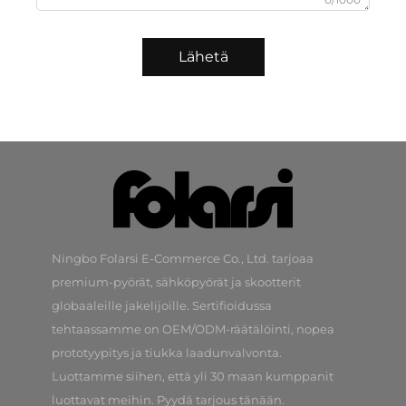
Lähetä
Ningbo Folarsi E-Commerce Co., Ltd. tarjoaa
premium-pyörät, sähköpyörät ja skootterit
globaaleille jakelijoille. Sertifioidussa
tehtaassamme on OEM/ODM-räätälöinti, nopea
prototyypitys ja tiukka laadunvalvonta.
Luottamme siihen, että yli 30 maan kumppanit
luottavat meihin. Pyydä tarjous tänään.