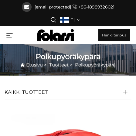
[email protected]
+86-18989326021
FI
Hanki tarjous
Polkupyöräkypärä
Etusivu
>
Tuotteet
>
Polkupyöräkypärä
KAIKKI TUOTTEET