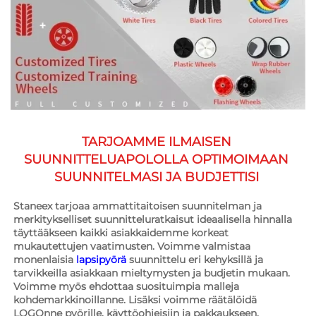
TARJOAMME ILMAISEN 
SUUNNITTELUAPOLOLLA OPTIMOIMAAN 
SUUNNITELMASI JA BUDJETTISI 
Staneex tarjoaa ammattitaitoisen suunnitelman ja 
merkitykselliset suunnitteluratkaisut ideaalisella hinnalla 
täyttääkseen kaikki asiakkaidemme korkeat 
mukautettujen vaatimusten. Voimme valmistaa 
monenlaisia 
lapsipyörä 
suunnittelu eri kehyksillä ja 
tarvikkeilla asiakkaan mieltymysten ja budjetin mukaan. 
Voimme myös ehdottaa suosituimpia malleja 
kohdemarkkinoillanne. Lisäksi voimme räätälöidä 
LOGOnne pyörille, käyttöohjeisiin ja pakkaukseen. 