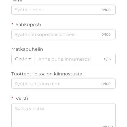
0/100
Sähköposti
0/100
Matkapuhelin
Code
0/16
Tuotteet, joissa on kiinnostusta
0/100
Viesti
0/1000