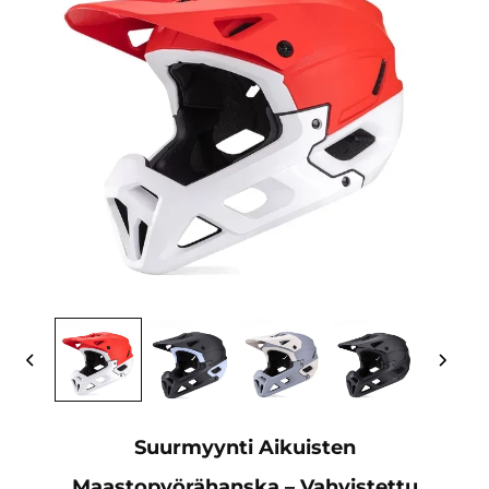
Suurmyynti Aikuisten
Maastopyörähanska – Vahvistettu