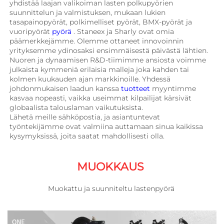
yhdistää laajan valikoiman lasten polkupyörien 
suunnittelun ja valmistuksen, mukaan lukien 
tasapainopyörät, polkimelliset pyörät, BMX-pyörät ja 
vuoripyörät 
pyörä 
. Staneex ja Sharly ovat omia 
päämerkkejämme. Olemme ottaneet innovoinnin 
yrityksemme ydinosaksi ensimmäisestä päivästä lähtien. 
Nuoren ja dynaamisen R&D-tiimimme ansiosta voimme 
julkaista kymmeniä erilaisia malleja joka kahden tai 
kolmen kuukauden ajan markkinoille. Yhdessä 
johdonmukaisen laadun kanssa 
tuotteet 
myyntimme 
kasvaa nopeasti, vaikka useimmat kilpailijat kärsivät 
globaalista talouslaman vaikutuksista. 
Lähetä meille sähköpostia, ja asiantuntevat 
työntekijämme ovat valmiina auttamaan sinua kaikissa 
kysymyksissä, joita saatat mahdollisesti olla. 
MUOKKAUS 
Muokattu ja suunniteltu lastenpyörä 