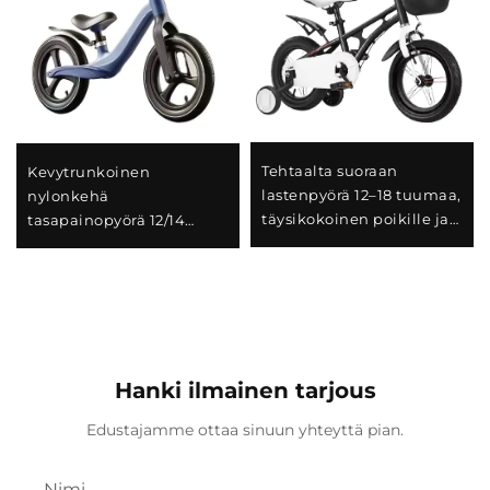
Tehtaalta suoraan
Kevytrunkoinen
lastenpyörä 12–18 tuumaa,
nylonkehä
täysikokoinen poikille ja
tasapainopyörä 12/14
tytöille, edullinen hinta
tuumaa, polkimeton
B2B
liukupyörä 1–6-vuotiaille
lapsille, tukkukauppa
Hanki ilmainen tarjous
Edustajamme ottaa sinuun yhteyttä pian.
Nimi