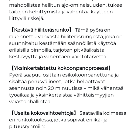
mahdollistaa hallitun ajo-ominaisuuden, tukee
taitojen kehittymistä ja vähentää käyttöön
liittyviä riskejä.
【Kestävä hiiliteräsrunko】
Tämä pyörä on
rakennettu vahvasta hiiliteräsrungosta, joka on
suunniteltu kestämään säännöllistä käyttöä
erilaisilla pinnoilla, tarjoten pitkäaikaista
kestävyyttä ja vähentäen vaihtotarvetta.
【Yksinkertaistettu kokoonpanoprosessi】
Pyörä saapuu osittain esikokoonpanettuna ja
sisältää perusvälineet, jotka helpottavat
asennusta noin 20 minuutissa – mikä vähentää
työaikaa ja yksinkertaistaa vähittäismyyjien
varastonhallintaa.
【Useita kokovaihtoehtoja】
Saatavilla kolmessa
eri runkokoolossa, jotka sopivat eri ikä- ja
pituusryhmiin: