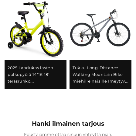
2025 Laadukas lasten
Tukku Long-Distance
polkopyörä 14'16'18'
Walking Mountain Bike
teräsrunko,
miehille naisille Imeytyvä
yksivaihteinen ja
jousipyörä muuttuvalla
takajarru jalkapetallilla,
nopeudella teräksisellä
helppo ja turvallinen
haarukalla Täydellinen
suunnittelu poikille ja
lahja
tytöille
Hanki ilmainen tarjous
Edustajamme ottaa sinuun yhteyttä pian.