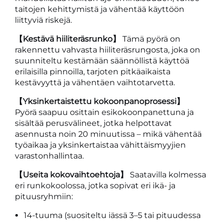
taitojen kehittymistä ja vähentää käyttöön
liittyviä riskejä.
【Kestävä hiiliteräsrunko】
Tämä pyörä on
rakennettu vahvasta hiiliteräsrungosta, joka on
suunniteltu kestämään säännöllistä käyttöä
erilaisilla pinnoilla, tarjoten pitkäaikaista
kestävyyttä ja vähentäen vaihtotarvetta.
【Yksinkertaistettu kokoonpanoprosessi】
Pyörä saapuu osittain esikokoonpanettuna ja
sisältää perusvälineet, jotka helpottavat
asennusta noin 20 minuutissa – mikä vähentää
työaikaa ja yksinkertaistaa vähittäismyyjien
varastonhallintaa.
【Useita kokovaihtoehtoja】
Saatavilla kolmessa
eri runkokoolossa, jotka sopivat eri ikä- ja
pituusryhmiin:
14-tuuma (suositeltu iässä 3–5 tai pituudessa