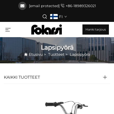
[email protected]
+86-18989326021
FI
Hanki tarjous
Lapsipyörä
Etusivu
>
Tuotteet
>
Lapsipyörä
KAIKKI TUOTTEET