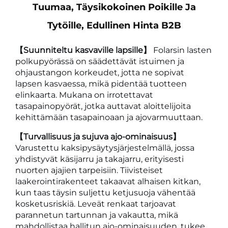
Tuumaa, Täysikokoinen Poikille Ja
Tytöille, Edullinen Hinta B2B
【Suunniteltu kasvaville lapsille】
Folarsin lasten
polkupyörässä on säädettävät istuimen ja
ohjaustangon korkeudet, jotta ne sopivat
lapsen kasvaessa, mikä pidentää tuotteen
elinkaarta. Mukana on irrotettavat
tasapainopyörät, jotka auttavat aloittelijoita
kehittämään tasapainoaan ja ajovarmuuttaan.
【Turvallisuus ja sujuva ajo-ominaisuus】
Varustettu kaksipysäytysjärjestelmällä, jossa
yhdistyvät käsijarru ja takajarru, erityisesti
nuorten ajajien tarpeisiin. Tiivisteiset
laakerointirakenteet takaavat alhaisen kitkan,
kun taas täysin suljettu ketjusuoja vähentää
kosketusriskiä. Leveät renkaat tarjoavat
parannetun tartunnan ja vakautta, mikä
mahdollistaa hallitun ajo-ominaisuuden, tukee