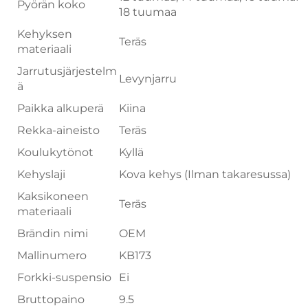
Pyörän koko
18 tuumaa
Kehyksen
Teräs
materiaali
Jarrutusjärjestelm
Levynjarru
ä
Paikka alkuperä
Kiina
Rekka-aineisto
Teräs
Koulukytönot
Kyllä
Kehyslaji
Kova kehys (Ilman takaresussa)
Kaksikoneen
Teräs
materiaali
Brändin nimi
OEM
Mallinumero
KB173
Forkki-suspensio
Ei
Bruttopaino
9.5