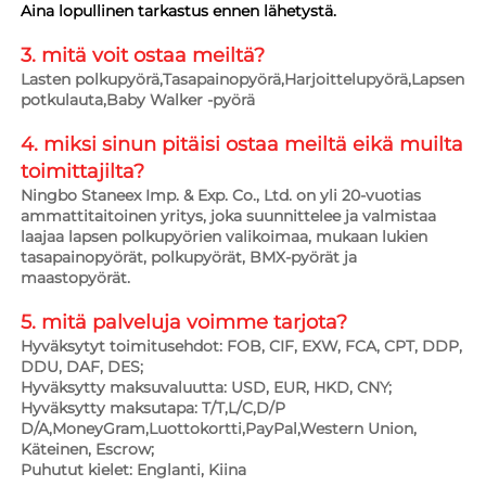
Aina lopullinen tarkastus ennen lähetystä. 
3. mitä voit ostaa meiltä?   
Lasten polkupyörä,Tasapainopyörä,Harjoittelupyörä,Lapsen 
potkulauta,Baby Walker -pyörä 
4. miksi sinun pitäisi ostaa meiltä eikä muilta 
toimittajilta?   
Ningbo Staneex Imp. & Exp. Co., Ltd. on yli 20-vuotias 
ammattitaitoinen yritys, joka suunnittelee ja valmistaa 
laajaa lapsen polkupyörien valikoimaa, mukaan lukien 
tasapainopyörät, polkupyörät, BMX-pyörät ja 
maastopyörät. 
5. mitä palveluja voimme tarjota?   
Hyväksytyt toimitusehdot: FOB, CIF, EXW, FCA, CPT, DDP, 
DDU, DAF, DES; 
Hyväksytty maksuvaluutta: USD, EUR, HKD, CNY; 
Hyväksytty maksutapa: T/T,L/C,D/P 
D/A,MoneyGram,Luottokortti,PayPal,Western Union, 
Käteinen, Escrow;   
Puhutut kielet: Englanti, Kiina   