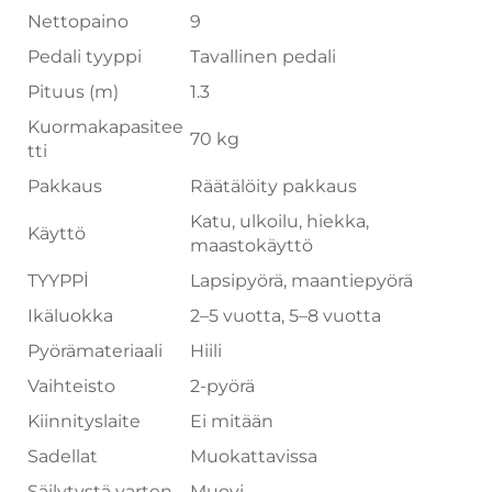
Nettopaino
9
Pedali tyyppi
Tavallinen pedali
Pituus (m)
1.3
Kuormakapasitee
70 kg
tti
Pakkaus
Räätälöity pakkaus
Katu, ulkoilu, hiekka,
Käyttö
maastokäyttö
TYYPPİ
Lapsipyörä, maantiepyörä
Ikäluokka
2–5 vuotta, 5–8 vuotta
Pyörämateriaali
Hiili
Vaihteisto
2-pyörä
Kiinnityslaite
Ei mitään
Sadellat
Muokattavissa
Säilytystä varten,
Muovi