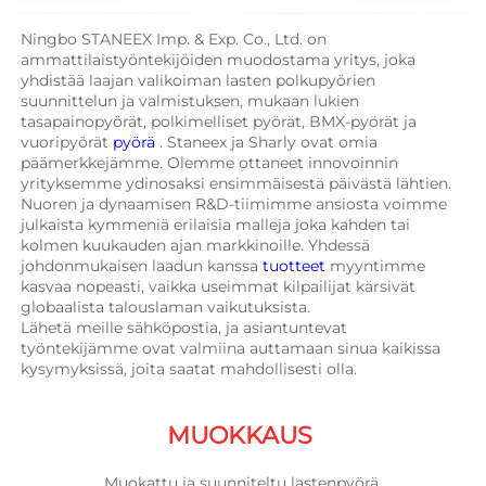
Ningbo STANEEX Imp. & Exp. Co., Ltd. on 
ammattilaistyöntekijöiden muodostama yritys, joka 
yhdistää laajan valikoiman lasten polkupyörien 
suunnittelun ja valmistuksen, mukaan lukien 
tasapainopyörät, polkimelliset pyörät, BMX-pyörät ja 
vuoripyörät 
pyörä 
. Staneex ja Sharly ovat omia 
päämerkkejämme. Olemme ottaneet innovoinnin 
yrityksemme ydinosaksi ensimmäisestä päivästä lähtien. 
Nuoren ja dynaamisen R&D-tiimimme ansiosta voimme 
julkaista kymmeniä erilaisia malleja joka kahden tai 
kolmen kuukauden ajan markkinoille. Yhdessä 
johdonmukaisen laadun kanssa 
tuotteet 
myyntimme 
kasvaa nopeasti, vaikka useimmat kilpailijat kärsivät 
globaalista talouslaman vaikutuksista. 
Lähetä meille sähköpostia, ja asiantuntevat 
työntekijämme ovat valmiina auttamaan sinua kaikissa 
kysymyksissä, joita saatat mahdollisesti olla. 
MUOKKAUS 
Muokattu ja suunniteltu lastenpyörä 