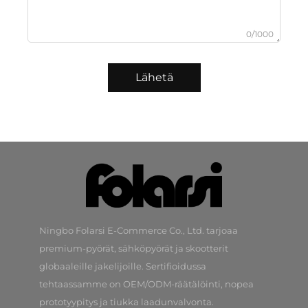
0/1000
Lähetä
Ningbo Folarsi E-Commerce Co., Ltd. tarjoaa
premium-pyörät, sähköpyörät ja skootterit
globaaleille jakelijoille. Sertifioidussa
tehtaassamme on OEM/ODM-räätälöinti, nopea
prototyypitys ja tiukka laadunvalvonta.