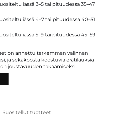
ositeltu iässä 3–5 tai pituudessa 35–47
ositeltu iässä 4–7 tai pituudessa 40–51
ositeltu iässä 5–9 tai pituudessa 45–59
set on annettu tarkemman valinnan
i, ja sekakoosta koostuvia erätilauksia
ton joustavuuden takaamiseksi.
Suositellut tuotteet