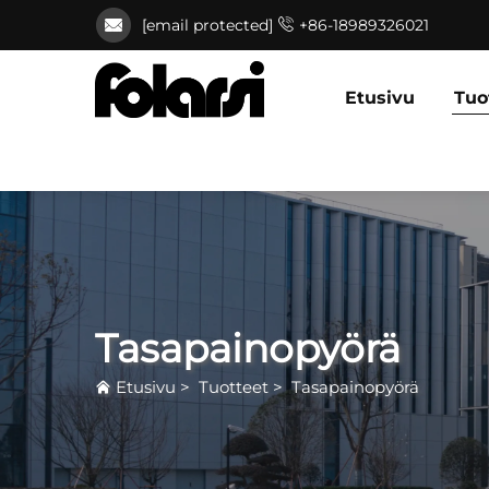
[email protected]
+86-18989326021
Etusivu
Tuo
Tasapainopyörä
Etusivu
>
Tuotteet
>
Tasapainopyörä