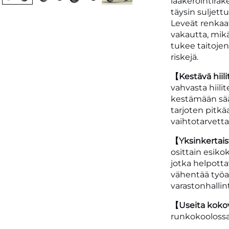
laakerointirak
täysin suljett
Leveät renkaa
vakautta, mik
tukee taitojen
riskejä.
【Kestävä hiil
vahvasta hiili
kestämään säänn
tarjoten pitkä
vaihtotarvetta
【Yksinkertai
osittain esiko
jotka helpott
vähentää työai
varastonhallin
【Useita koko
runkokoolossa,