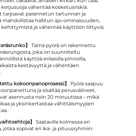
enteet takaavat alhaisen kitkan, kun taas
u ketjusuoja vähentää kosketusriskiä.
t tarjoavat parannetun tartunnan ja
ä mahdollistaa hallitun ajo-ominaisuuden,
 kehittymistä ja vähentää käyttöön liittyviä
iteräsrunko】
Tämä pyörä on rakennettu
teräsrungosta, joka on suunniteltu
öllistä käyttöä erilaisilla pinnoilla,
aikaista kestävyyttä ja vähentäen
.
stettu kokoonpanoprosessi】
Pyörä saapuu
koonpanettuna ja sisältää perusvälineet,
avat asennusta noin 20 minuutissa – mikä
kaa ja yksinkertaistaa vähittäismyyjien
taa.
vaihtoehtoja】
Saatavilla kolmessa eri
 jotka sopivat eri ikä- ja pituusryhmiin: