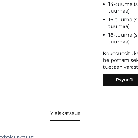
14-tuuma (su
tuumaa)
16-tuuma (su
tuumaa)
18-tuuma (su
tuumaa)
Kokosuosituk
helpottamiseks
tuetaan varas
Pyynnöt
Yleiskatsaus
otekuvaus