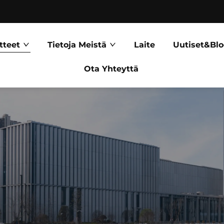
tteet
Tietoja Meistä
Laite
Uutiset&Blo
Ota Yhteyttä