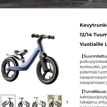
Kevytrunk
12/14 Tuum
Vuotiaille
【Suunniteltu 
polkupyörässä
korkeudet, jot
pidentää tuot
tasapainopyörä
tasapainoaan 
【Turvallisuus
kaksipysäytysjä
takajarru, erit