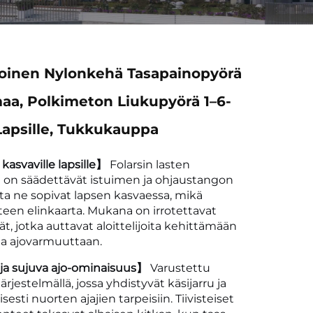
oinen Nylonkehä Tasapainopyörä
aa, Polkimeton Liukupyörä 1–6-
 Lapsille, Tukkukauppa
kasvaville lapsille】
Folarsin lasten
 on säädettävät istuimen ja ohjaustangon
ta ne sopivat lapsen kasvaessa, mikä
teen elinkaarta. Mukana on irrotettavat
t, jotka auttavat aloittelijoita kehittämään
ja ajovarmuuttaan.
 ja sujuva ajo-ominaisuus】
Varustettu
rjestelmällä, jossa yhdistyvät käsijarru ja
yisesti nuorten ajajien tarpeisiin. Tiivisteiset