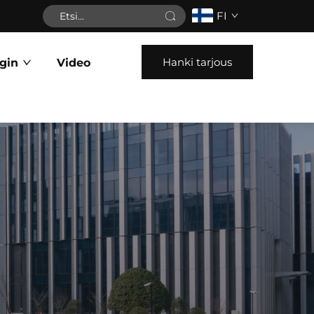
FI
Hanki tarjous
gin
Video