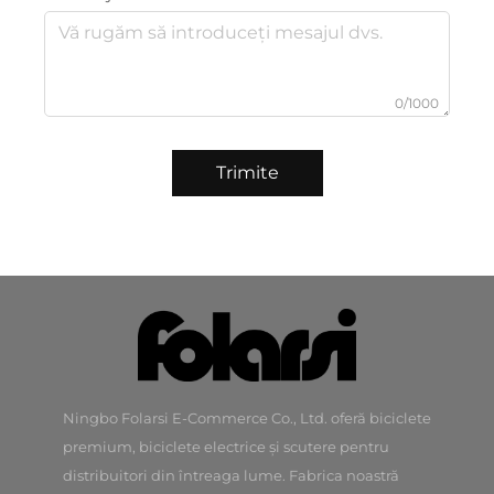
0/1000
Trimite
Ningbo Folarsi E-Commerce Co., Ltd. oferă biciclete
premium, biciclete electrice și scutere pentru
distribuitori din întreaga lume. Fabrica noastră