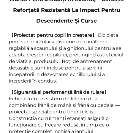
Reforțată Rezistentă La Impact Pentru
Descendente Și Curse
【Proiectat pentru copii în creștere】
Bicicleta
pentru copii Folarsi dispune de o înălțime
reglabilă a scaunului și a ghidonului pentru a se
adapta creșterii copilului, prelungind astfel ciclul
de viață al produsului. Roți de antrenament
detașabile sunt incluse pentru a sprijini
începătorii în dezvoltarea echilibrului și a
încrederii în condus.
【Siguranță și performanță lină de rulare】
Echipată cu un sistem de frânare dual —
combinând frână de mână și frână cu pedale —
proiectat special pentru tinerii cicliști.
Construcția cu rulmenți etanșați asigură o
funcționare cu frecare redusă, în timp ce o
protecție complet închisă a lanțului