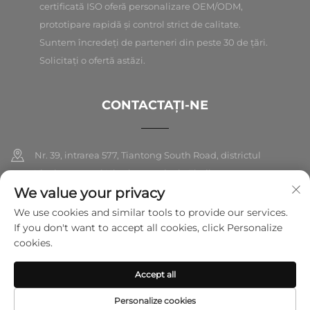
certificată ISO oferă personalizare OEM/ODM,
prototipare rapidă și control strict de calitate.
Suntem încredeți de parteneri din peste 30 de țări.
Solicitați o ofertă astăzi.
CONTACTAȚI-NE
Nr. 39, intrarea 577, Tiantong South Road, districtul
Yinzhou, orașul Ningbo, provincia Zhejiang
We value your privacy
+86-18989326021
We use cookies and similar tools to provide our services.
If you don't want to accept all cookies, click Personalize
[email protected]
cookies.
Accept all
Drepturi de autor © 2026 Ningbo Folarsi E-Commerce Co., Ltd. Toate
drepturile rezervate.
Politica de confidențialitate
Personalize cookies