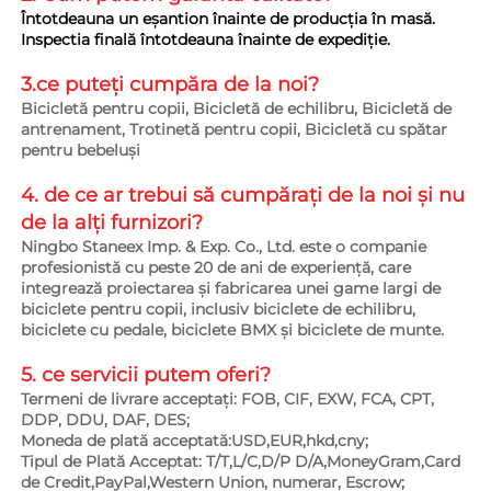
Întotdeauna un eșantion înainte de producția în masă. 
Inspectia finală întotdeauna înainte de expediție. 
3.ce puteți cumpăra de la noi?   
Bicicletă pentru copii, Bicicletă de echilibru, Bicicletă de 
antrenament, Trotinetă pentru copii, Bicicletă cu spătar 
pentru bebeluși 
4. de ce ar trebui să cumpărați de la noi și nu 
de la alți furnizori?   
Ningbo Staneex Imp. & Exp. Co., Ltd. este o companie 
profesionistă cu peste 20 de ani de experiență, care 
integrează proiectarea și fabricarea unei game largi de 
biciclete pentru copii, inclusiv biciclete de echilibru, 
biciclete cu pedale, biciclete BMX și biciclete de munte. 
5. ce servicii putem oferi?   
Termeni de livrare acceptați: FOB, CIF, EXW, FCA, CPT, 
DDP, DDU, DAF, DES; 
Moneda de plată acceptată:USD,EUR,hkd,cny; 
Tipul de Plată Acceptat: T/T,L/C,D/P D/A,MoneyGram,Card 
de Credit,PayPal,Western Union, numerar, Escrow; 