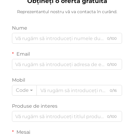
Obțineți o ofertă gratuită
Reprezentantul nostru vă va contacta în curând.
Nume
0/100
Email
0/100
Mobil
Code
0/16
Produse de interes
0/100
Mesaj