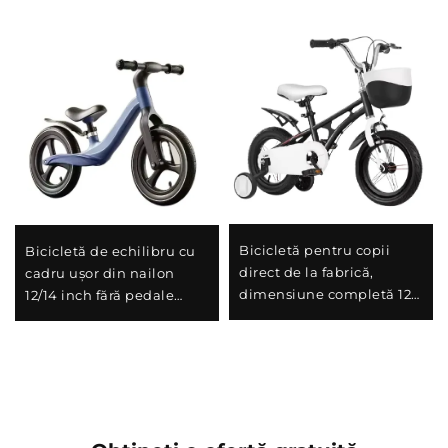
Bicicletă pentru copii
Bicicletă de echilibru cu
direct de la fabrică,
cadru ușor din nailon
dimensiune completă 12-
12/14 inch fără pedale
18 inchi, preț redus B2B
pentru copii între 1-6 ani
Vânzare în bloc