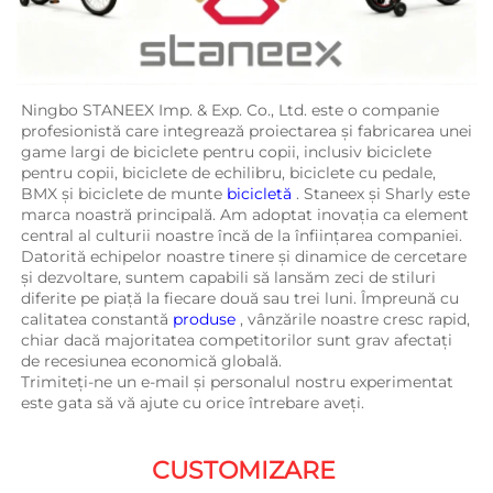
Ningbo STANEEX Imp. & Exp. Co., Ltd. este o companie 
profesionistă care integrează proiectarea și fabricarea unei 
game largi de biciclete pentru copii, inclusiv biciclete 
pentru copii, biciclete de echilibru, biciclete cu pedale, 
BMX și biciclete de munte 
bicicletă 
. Staneex și Sharly este 
marca noastră principală. Am adoptat inovația ca element 
central al culturii noastre încă de la înființarea companiei. 
Datorită echipelor noastre tinere și dinamice de cercetare 
și dezvoltare, suntem capabili să lansăm zeci de stiluri 
diferite pe piață la fiecare două sau trei luni. Împreună cu 
calitatea constantă 
produse 
, vânzările noastre cresc rapid, 
chiar dacă majoritatea competitorilor sunt grav afectați 
de recesiunea economică globală. 
Trimiteți-ne un e-mail și personalul nostru experimentat 
este gata să vă ajute cu orice întrebare aveți. 
CUSTOMIZARE 