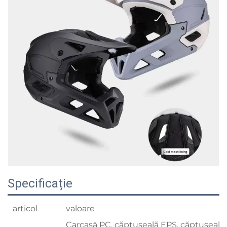
Specificație
articol
valoare
Carcasă PC, căptușeală EPS, căptușeală