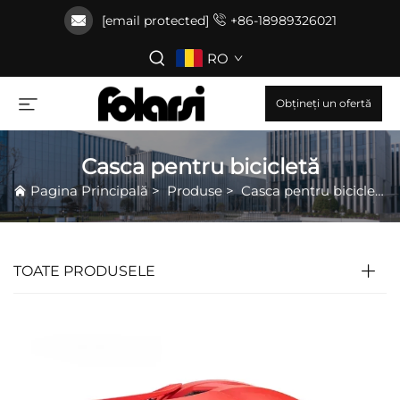
[email protected]
+86-18989326021
RO
Obțineți un ofertă
Casca pentru bicicletă
Pagina Principală
>
Produse
>
Casca pentru bicicletă
TOATE PRODUSELE