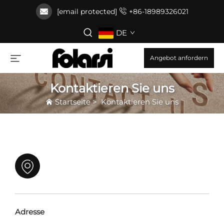
[email protected]
+86-18989326021
DE
Angebot anfordern
Kontaktieren Sie uns
Startseite
>
Kontaktieren Sie uns
Adresse