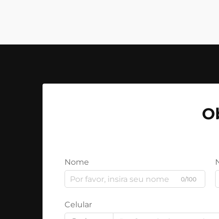
O
Nome
0/100
Celular