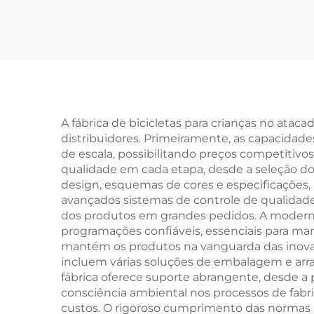
4 Anos, Andador
para Bebês, Scooter
Yo-Yo, Bicicletas para
Bic
Crianças de Duas
c
Rodas
V
Co
A fábrica de bicicletas para crianças no atac
distribuidores. Primeiramente, as capacidad
Mate
de escala, possibilitando preços competitivo
qualidade em cada etapa, desde a seleção d
design, esquemas de cores e especificações,
avançados sistemas de controle de qualidade 
dos produtos em grandes pedidos. A moderna
programações confiáveis, essenciais para ma
mantém os produtos na vanguarda das inova
incluem várias soluções de embalagem e arran
fábrica oferece suporte abrangente, desde a 
consciência ambiental nos processos de fab
custos. O rigoroso cumprimento das normas i