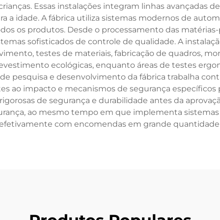
rianças. Essas instalações integram linhas avançadas d
ara a idade. A fábrica utiliza sistemas modernos de automa
odos os produtos. Desde o processamento das matérias-p
emas sofisticados de controle de qualidade. A instala
lvimento, testes de materiais, fabricação de quadros,
 revestimento ecológicas, enquanto áreas de testes e
e de pesquisa e desenvolvimento da fábrica trabalha co
tes ao impacto e mecanismos de segurança específicos 
s rigorosas de segurança e durabilidade antes da aprovaç
gurança, ao mesmo tempo em que implementa sistemas ef
efetivamente com encomendas em grande quantidade