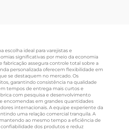
Freio
de Montanha Off-
o,
Road para
ável,
Estudantes, Bicicleta
a
de Estrada com
nas,
Velocidade Baixa,
o
Garfo de Aço, Freio a
 escolha ideal para varejistas e
nomias significativas por meio da economia
Disco, Pedal Comum
fabricação assegura controle total sobre a
nda personalizada oferecem flexibilidade em
as que se destaquem no mercado. Os
itos, garantindo consistência na qualidade
em tempos de entrega mais curtos e
fábrica com pesquisa e desenvolvimento
 de encomendas em grandes quantidades
adores internacionais. A equipe experiente da
antindo uma relação comercial tranquila. A
s, mantendo ao mesmo tempo a eficiência de
confiabilidade dos produtos e reduz