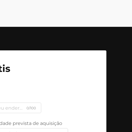
is
0/100
dade prevista de aquisição