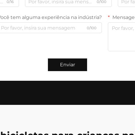
0/16
0/100
Você tem alguma experiência na indústria?
Mensag
0/100
Enviar