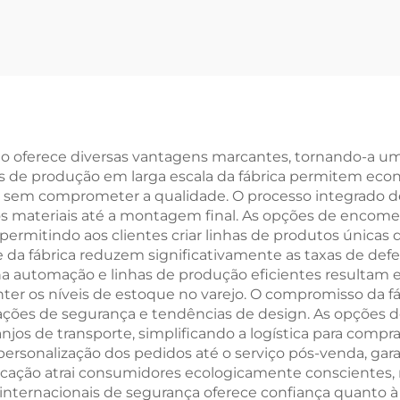
Polegadas, 21
Personalizada, 
Velocidades,
a Disco Dupl
icleta Off-Road
Velocidade Vari
om Velocidade
Bicicleta par
ariável, Pedal
Meninos e Meni
mum, Atacado,
Garfo de Aç
ado oferece diversas vantagens marcantes, tornando-a uma
es de produção em larga escala da fábrica permitem eco
rial de Garfo de
s sem comprometer a qualidade. O processo integrado de 
Aço
os materiais até a montagem final. As opções de encome
 permitindo aos clientes criar linhas de produtos únic
da fábrica reduzem significativamente as taxas de defe
 automação e linhas de produção eficientes resultam 
nter os níveis de estoque no varejo. O compromisso da 
ções de segurança e tendências de design. As opções
jos de transporte, simplificando a logística para compr
personalização dos pedidos até o serviço pós-venda, gar
ricação atrai consumidores ecologicamente consciente
nternacionais de segurança oferece confiança quanto à 