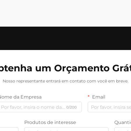
btenha um Orçamento Grát
Nosso representante entrará em contato com você em breve.
Nome da Empresa
Email
0/200
Produtos de interesse
Quanti