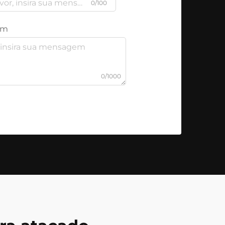
0/100
em
0/1000