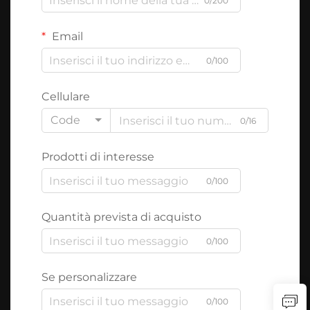
0/200
Email
0/100
Cellulare
Code
0/16
Prodotti di interesse
0/100
Quantità prevista di acquisto
0/100
Se personalizzare
0/100