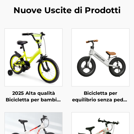
Nuove Uscite di Prodotti
2025 Alta qualità
Bicicletta per
Bicicletta per bambini
equilibrio senza pedali
con 14'16'18' telaio in
per bambini da 2 a 4
acciaio Singola
anni, passeggino per
velocità & Freno a
neonati, scooter yo-yo,
pedale posteriore
biciclette per bambini
Design semplice e
a due ruote