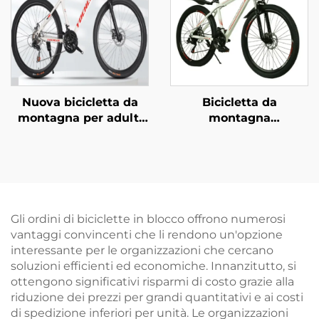
sicuro per ragazzi e
ragazze
Nuova bicicletta da
Bicicletta da
montagna per adulti
montagna
da 26 pollici con
personalizzata da 26
cambio a velocità
pollici con freni a disco
variabile, per neve,
doppi, velocità
strada, auto,
variabile, per ragazzi e
uomo/donna, con
ragazze, con forcella in
forcella in acciaio,
acciaio, fuoristrada
Gli ordini di biciclette in blocco offrono numerosi
pedali normali e
vantaggi convincenti che li rendono un'opzione
pieghevole
interessante per le organizzazioni che cercano
soluzioni efficienti ed economiche. Innanzitutto, si
ottengono significativi risparmi di costo grazie alla
riduzione dei prezzi per grandi quantitativi e ai costi
di spedizione inferiori per unità. Le organizzazioni