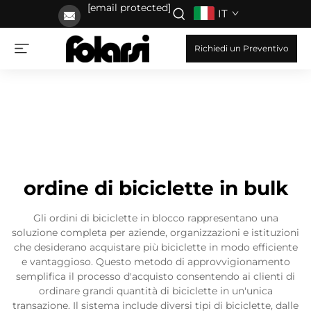
[email protected]
IT
Richiedi un Preventivo
ordine di biciclette in bulk
Gli ordini di biciclette in blocco rappresentano una
soluzione completa per aziende, organizzazioni e istituzioni
che desiderano acquistare più biciclette in modo efficiente
e vantaggioso. Questo metodo di approvvigionamento
semplifica il processo d'acquisto consentendo ai clienti di
ordinare grandi quantità di biciclette in un'unica
transazione. Il sistema include diversi tipi di biciclette, dalle