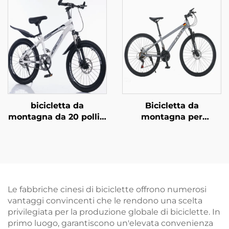
da Montagna per
Adulto Bambino 21
Studenti Economica a
Rapporti con Forcella
Velocità Variabile con
in Acciaio per Corse
Forcella in Acciaio
Fuoristrada
Freno a Disco con
Pedali Normali
bicicletta da
Bicicletta da
montagna da 20 pollici
montagna per
con freni a disco in
uomo/donna, lunga
acciaio,
distanza, con
ammortizzatore,
ammortizzatore
singola velocità e
regolabile, cambio
pedali normali per
variabile, forcella in
bambini
acciaio, un ottimo
Le fabbriche cinesi di biciclette offrono numerosi
regalo
vantaggi convincenti che le rendono una scelta
privilegiata per la produzione globale di biciclette. In
primo luogo, garantiscono un'elevata convenienza