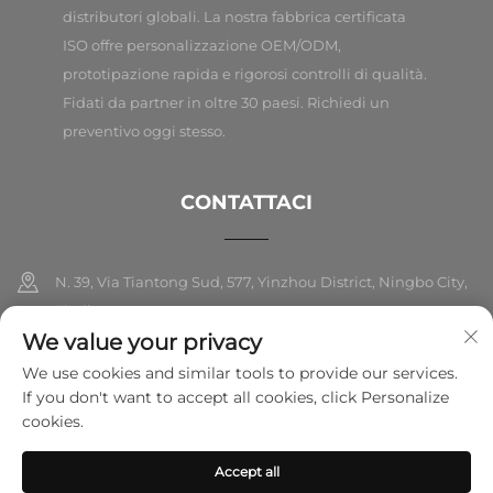
distributori globali. La nostra fabbrica certificata
ISO offre personalizzazione OEM/ODM,
prototipazione rapida e rigorosi controlli di qualità.
Fidati da partner in oltre 30 paesi. Richiedi un
preventivo oggi stesso.
CONTATTACI
N. 39, Via Tiantong Sud, 577, Yinzhou District, Ningbo City,
Zhejiang
We value your privacy
+86-18989326021
We use cookies and similar tools to provide our services.
If you don't want to accept all cookies, click Personalize
[email protected]
cookies.
Accept all
Copyright © 2025 Ningbo Folarsi E-Commerce Co., Ltd. Tutti i diritti