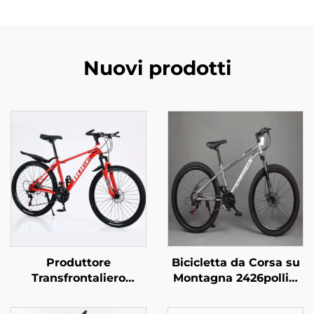
Nuovi prodotti
Produttore
Bicicletta da Corsa su
Transfrontaliero
Montagna 2426pollici
Ingrosso Esterno
Freno a Disco 29er
Fuoristrada Bicicletta
Veicolo a Pedali per