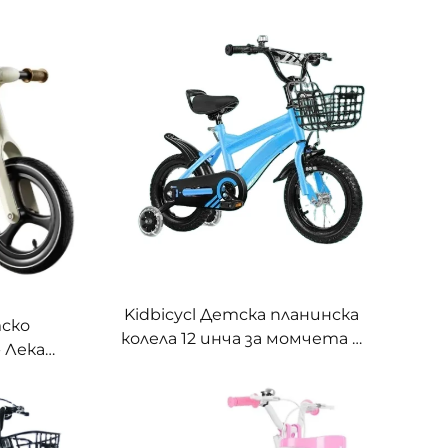
Kidbicycl Детска планинска
тско
колела 12 инча за момчета и
- Лека
момичета на възраст 3-10
 без
години, педали с помощни
зраст 1-
колелца