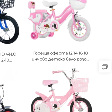
Гореща оферта 12 14 16 18
KID VéLO
инчово Детско вело розов
 2-10
цвят Детско вело
анти-
Принцеса Детско колело за
 USD
момиче на възраст 3-10
леми
години Детско
велосипедче