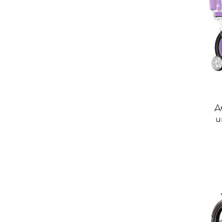
Д
и
ко
м
въ