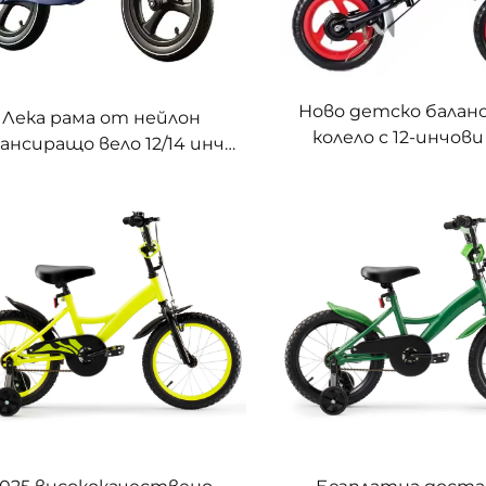
Ново детско балан
Лека рама от нейлон
колело с 12-инчови
ансиращо вело 12/14 инча
директно от фабр
Без педали за деца на
със стоманена ви
възраст 1-6 години За
едностепенна скоро
дребно търговско
верига, с педали за 
предлагане
отзад