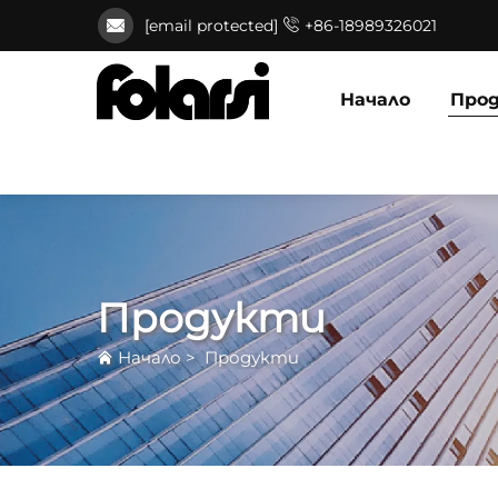
[email protected]
+86-18989326021
Начало
Про
Продукти
Начало
>
Продукти