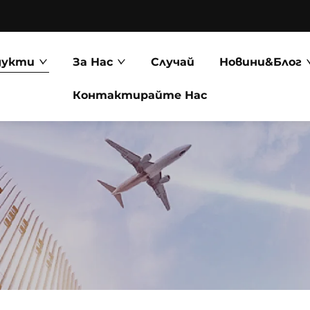
дукти
За Нас
Случай
Новини&Блог
Контактирайте Нас