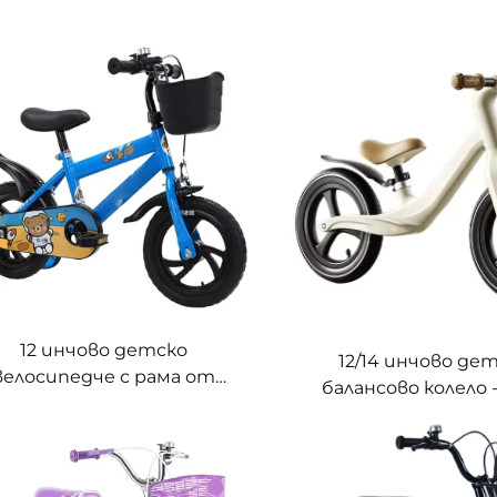
12 инчово детско
12/14 инчово де
велосипедче с рама от
балансово колело 
леродна стомана за деца
рамка от нейлон,
на възраст 3-8 години
педали, за деца на въ
6 години