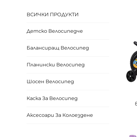
ВСИЧКИ ПРОДУКТИ
Детско Велосипедче
Балансиращ Велосипед
Планински Велосипед
Шосен Велосипед
Каска За Велосипед
въг
Аксесоари За Колоездене