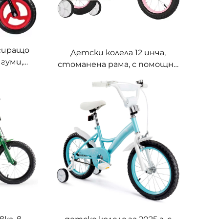
сиращо
Детски колела 12 инча,
 гуми,
стоманена рама, с помощни
иката,
колелца, принцеса, за
лка,
момчета и момичета на
ст, без
възраст 2-9 години,
спирачка
обикновени педали