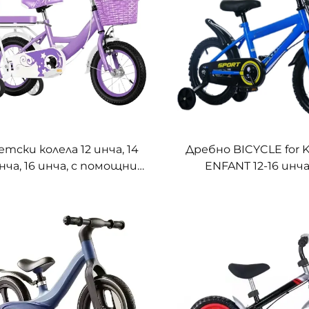
етски колела 12 инча, 14
Дребно BICYCLE for 
нча, 16 инча, с помощни
ENFANT 12-16 инча
лелца, принцеса колела за
години унисекс 
омчета и момичета на
приплъзване 18
зраст 2-9 години, детска
отстъпка при го
педала без спирачки
количества