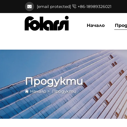
[email protected]
+86-18989326021
Начало
Про
Продукти
Начало
>
Продукти