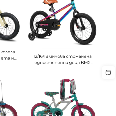
момчета
колела
12/16/18 инчова стоманена
чета на
едностепенна деца BMX
 12-18
колело - леко, издръжливо,
ела,
спортно (Търговия на едро)
твърда
ъчни