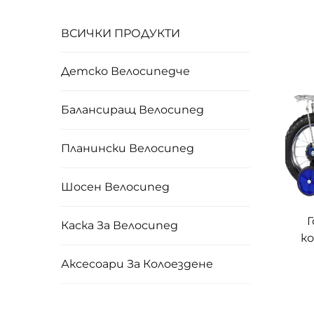
ВСИЧКИ ПРОДУКТИ
Детско Велосипедче
Балансиращ Велосипед
Планински Велосипед
Шосен Велосипед
Г
Каска За Велосипед
ко
м
Аксесоари За Колоездене
д
дет
въ