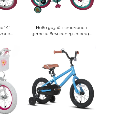
о 14"
Ново дизайн стоманен
ътно
детски велосипед, горещо
със
предлагане, ярки цветни
уред,
гуми, кракова спирачка,
 меко
играчка за каране с
олело
обикновени педали и
едностепенна скоростна
кутия за пролетта