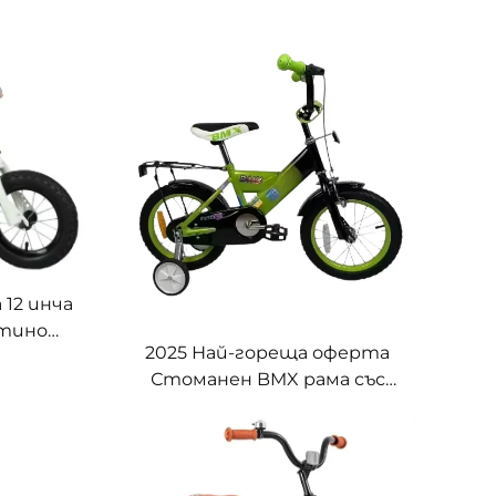
12 инча
втино
2025 Най-гореща оферта
о
Стоманен BMX рама със
детско
заден багажник, кракова
циране
спирачка и ученически
колелца, товароносимост
75 кг за детски велосипед за