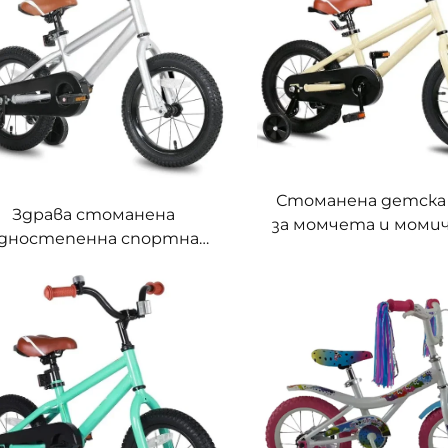
Стоманена детска 
Здрава стоманена
за момчета и моми
дностепенна спортна
възраст 2-9 години,
 количка за деца – 12/16/18
инчова пътна кол
ча, регулируема, лека за
едностепенна, с 
деца
рамка, трениров
колелца