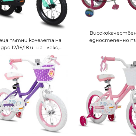
Висококачествен
еца пътни колелета на
едностепенно п
дро 12/16/18 инча - леко,
колело за деца 
здръжливо стоманено
стоманен вилков 
амо, спортно колело за
обикновен педал,
момчета и момичета
червено улично к