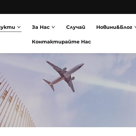
дукти
За Нас
Случай
Новини&Блог
Контактирайте Нас