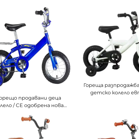
Гореща разпродажба 
детско колело е
орещо продавани деца
детско колел
лело / CE одобрена нова
висококачествено 
одель 12 инча колело за
колело CE сертифи
ете / евтино 4 колелно
ско колело за бебета на
зраст от 3 до 10 години