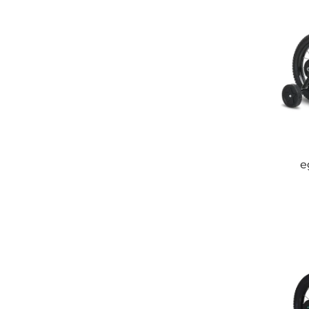
е
BMX
ин