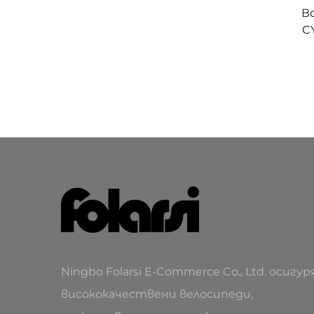
В
C
кол
Ningbo Folarsi E-Commerce Co., Ltd. осигур
висококачествени велосипеди,