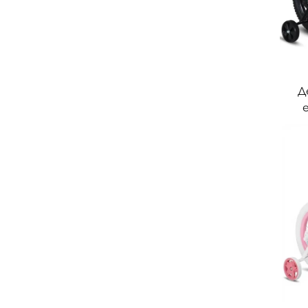
Д
е
и
р