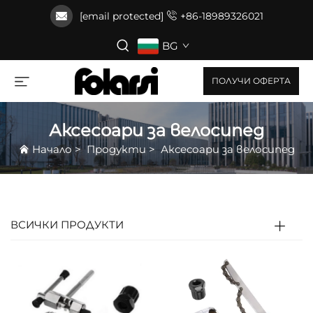
[email protected]
+86-18989326021
BG
ПОЛУЧИ ОФЕРТА
Аксесоари за велосипед
Начало
>
Продукти
>
Аксесоари за велосипед
ВСИЧКИ ПРОДУКТИ