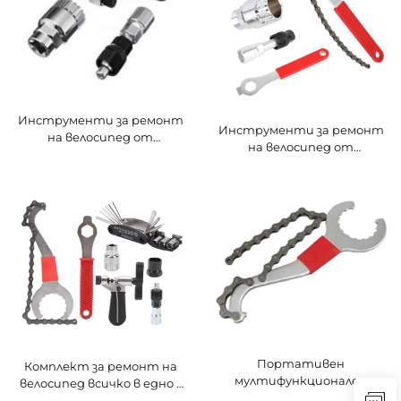
Инструменти за ремонт
Инструменти за ремонт
на велосипед от
на велосипед от
въглеродна стомана,
въглеродна стомана,
мултифункционални за
мултифункционални за
педали, каретка, маховик
педали, каретка, маховик
и сваляне на верига,
и сваляне на верига, модел
производство Китай
KAC02, производство
Китай
Портативен
Комплект за ремонт на
мултифункционален
велосипед всичко в едно -
комплект за ремонт на
Инструмент за сваляне на