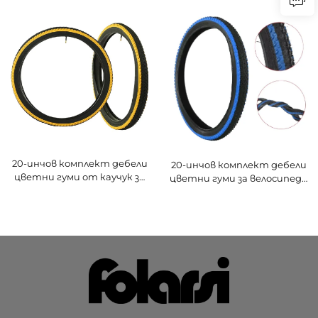
велосипед - Инструмент
педали, инструмент за
за каретка/верига/касета
каретка,
| Икономичен всичко в едно
мултифункционален
за домашна употреба и
комплект за домашни
малки работилници
майстори и малки
веломагазини
20-инчов комплект дебели
20-инчов комплект дебели
цветни гуми от каучук за
цветни гуми за велосипед -
велосипед - Тихи
Вътрешни и външни гуми,
вътрешни и външни гуми,
устойчиви на пробождане,
устойчиви на пробождане,
за планински велосипеди/
за планински/деца/гъвкави
деца/гъвкави велосипеди
велосипеди