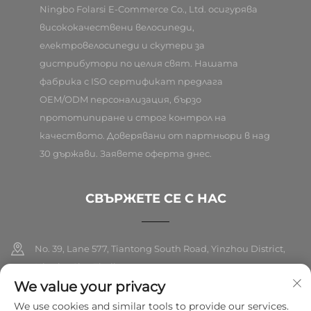
Ningbo Folarsi E-Commerce Co., Ltd. осигурява
висококачествени велосипеди,
електровелосипеди и скутери за
дистрибутори по целия свят. Нашата
фабрика с ISO сертификат предлага
OEM/ODM персонализация, бързо
прототипиране и строг контрол на
качеството. Доверявани от партньори в над
30 държави. Заявете оферта днес.
СВЪРЖЕТЕ СЕ С НАС
No. 39, Lane 577, Tiantong South Road, Yinzhou District,
Ningbo City, Zhejiang
We value your privacy
+86-18989326021
We use cookies and similar tools to provide our services.