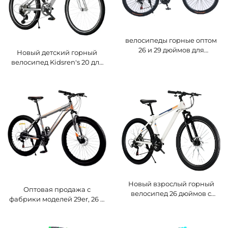
велосипеды горные оптом
26 и 29 дюймов для
Новый детский горный
взрослых мужчин и
велосипед Kidsren's 20 для
женщин, переменная
учащихся 8–15 лет,
скорость, стальной
одноступенчатая
велосипед для учеников,
трансмиссия, дисковые
поездки на природе
тормоза, обычные педали,
стальная вилка
Новый взрослый горный
Оптовая продажа с
велосипед 26 дюймов с
фабрики моделей 29er, 26 и
переменной скоростью,
29 дюймов, горный
каретка, снегоход,
велосипед, двойные
шоссейный велосипед,
дисковые тормоза,