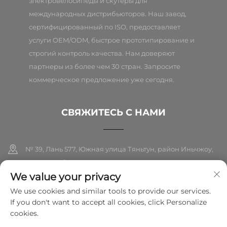
электровелосипеды и скутеры для
международных дистрибьюторов. Наш завод,
сертифицированный по ISO, предоставляет
услуги OEM/ODM, быстрое прототипирование и
строгий контроль качества. Нам доверяют
партнеры из более чем 30 стран. Запросите
коммерческое предложение уже сегодня.
СВЯЖИТЕСЬ С НАМИ
№ 39, Лань 577, Южная улица Тяньтун, район Иньчжоу,
город Нинбо, провинция Чжэцзян
We value your privacy
+86-18989326021
We use cookies and similar tools to provide our services.
If you don't want to accept all cookies, click Personalize
[email protected]
cookies.