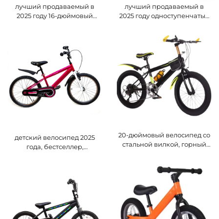
лучший продаваемый в
лучший продаваемый в
2025 году 16-дюймовый
2025 году одноступенчатый
детский горный велосипед,
велосипед с системой
одноступенчатый, новый
ножного тормоза на заднее
дизайн, прочная рама из
колесо
алюминиевого сплава,
стальная вилка, обычный
20-дюймовый велосипед со
детский велосипед 2025
стальной вилкой, горный
года, бестселлер,
тип трансмиссии, для
одноступенчатый, 20
учеников 8–15 лет,
дюймов, прочная стальная
специальный детский
рама и вилка, новая
велосипед для
конструкция, обычная
международной торговли,
педальная линия,
обычная педальная система
предназначен для девочек