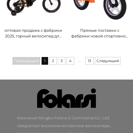
оптовая продажа с фабрики
Прямые поставки с
2025, горный велосипед для
фабрики новой спортивной
мужчин, стальная вилка,
детской беговела 12
одноместная передача,
дюймов, одноступенчатая
задний педальный тормоз,
трансмиссия и стальная
обычные педали, колесо 16",
вилка с системой заднего
...
Предыдущий
1
2
3
4
13
Следующий
популярный
педального тормоза
Компания Ningbo Folarsi E-Commerce Co., Ltd.
предлагает высококачественные велосипеды,