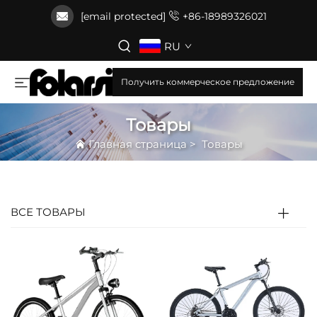
[email protected]
+86-18989326021
RU
Получить коммерческое предложение
Товары
Главная страница
>
Товары
ВСЕ ТОВАРЫ