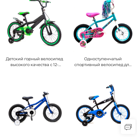
мужской, женский, стальная
амортизатор, сталь, готов к
вилка, обычный педальный
экспорту
складной механизм
Детский горный велосипед
Одноступенчатый
высокого качества с 12-
спортивный велосипед для
дюймовыми стальными
детей 16" для возраста 2–5
вилками для детей от 3 до 8
лет, стальные вилки и
лет, задний педальный
обычные педали, задний
тормоз и одноступенчатая
педальный тормоз
трансмиссия, новинка