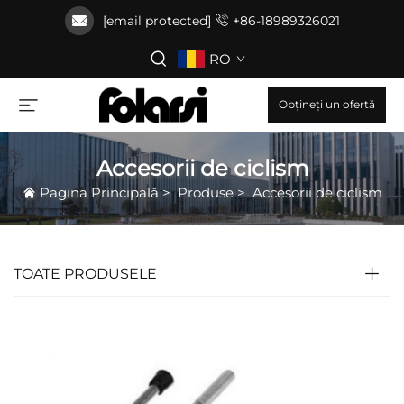
[email protected]
+86-18989326021
RO
Obțineți un ofertă
Accesorii de ciclism
Pagina Principală
>
Produse
>
Accesorii de ciclism
TOATE PRODUSELE