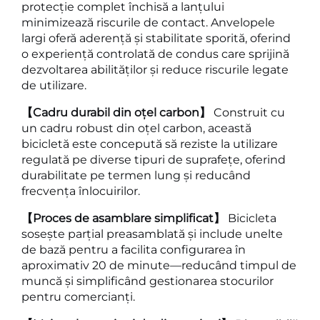
protecție complet închisă a lanțului
minimizează riscurile de contact. Anvelopele
largi oferă aderență și stabilitate sporită, oferind
o experiență controlată de condus care sprijină
dezvoltarea abilităților și reduce riscurile legate
de utilizare.
【Cadru durabil din oțel carbon】
Construit cu
un cadru robust din oțel carbon, această
bicicletă este concepută să reziste la utilizare
regulată pe diverse tipuri de suprafețe, oferind
durabilitate pe termen lung și reducând
frecvența înlocuirilor.
【Proces de asamblare simplificat】
Bicicleta
sosește parțial preasamblată și include unelte
de bază pentru a facilita configurarea în
aproximativ 20 de minute—reducând timpul de
muncă și simplificând gestionarea stocurilor
pentru comercianți.