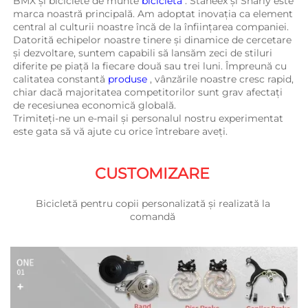
BMX și biciclete de munte 
bicicletă 
. Staneex și Sharly este 
marca noastră principală. Am adoptat inovația ca element 
central al culturii noastre încă de la înființarea companiei. 
Datorită echipelor noastre tinere și dinamice de cercetare 
și dezvoltare, suntem capabili să lansăm zeci de stiluri 
diferite pe piață la fiecare două sau trei luni. Împreună cu 
calitatea constantă 
produse 
, vânzările noastre cresc rapid, 
chiar dacă majoritatea competitorilor sunt grav afectați 
de recesiunea economică globală. 
Trimiteți-ne un e-mail și personalul nostru experimentat 
este gata să vă ajute cu orice întrebare aveți. 
CUSTOMIZARE 
Bicicletă pentru copii personalizată și realizată la 
comandă 