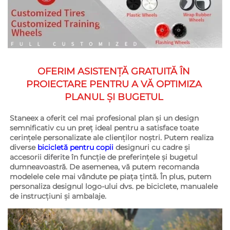
OFERIM ASISTENȚĂ GRATUITĂ ÎN 
PROIECTARE PENTRU A VĂ OPTIMIZA 
PLANUL ȘI BUGETUL 
Staneex a oferit cel mai profesional plan și un design 
semnificativ cu un preț ideal pentru a satisface toate 
cerințele personalizate ale clienților noștri. Putem realiza 
diverse 
bicicletă pentru copii 
designuri cu cadre și 
accesorii diferite în funcție de preferințele și bugetul 
dumneavoastră. De asemenea, vă putem recomanda 
modelele cele mai vândute pe piața țintă. În plus, putem 
personaliza designul logo-ului dvs. pe biciclete, manualele 
de instrucțiuni și ambalaje. 