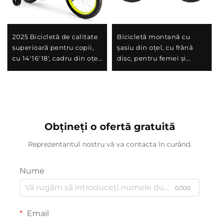
2025 Bicicletă de calitate
Bicicletă montană cu
superioară pentru copii,
șasiu din oțel, cu frână
cu 14'16'18', cadru din oțel,
disc, pentru femei și
viteză unică și frână la
bărbați, cu șoc-absorbant,
pedalierul din spate,
cu viteză variabilă, cadru
design ușor și sigur
perfect pentru cadou
pentru băieți și fete
Obțineți o ofertă gratuită
Reprezentantul nostru vă va contacta în curând.
Nume
0/100
Email