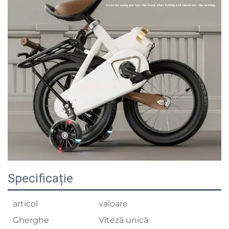
Specificație
articol
valoare
Gherghe
Viteză unică