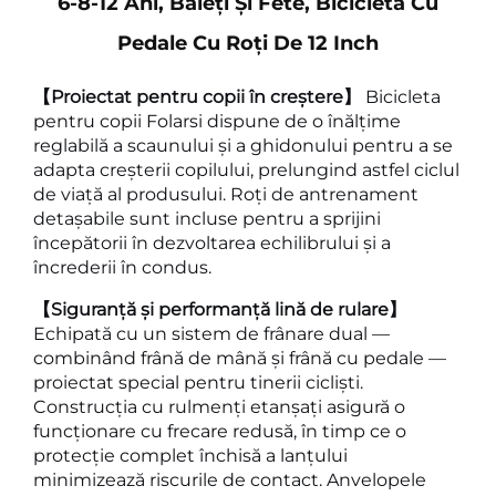
6-8-12 Ani, Băieți Și Fete, Bicicletă Cu
Pedale Cu Roți De 12 Inch
【Proiectat pentru copii în creștere】
Bicicleta
pentru copii Folarsi dispune de o înălțime
reglabilă a scaunului și a ghidonului pentru a se
adapta creșterii copilului, prelungind astfel ciclul
de viață al produsului. Roți de antrenament
detașabile sunt incluse pentru a sprijini
începătorii în dezvoltarea echilibrului și a
încrederii în condus.
【Siguranță și performanță lină de rulare】
Echipată cu un sistem de frânare dual —
combinând frână de mână și frână cu pedale —
proiectat special pentru tinerii cicliști.
Construcția cu rulmenți etanșați asigură o
funcționare cu frecare redusă, în timp ce o
protecție complet închisă a lanțului
minimizează riscurile de contact. Anvelopele