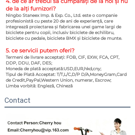
4. de ce ar trebui să cumpărați de la noi și nu 
de la alți furnizori?   
Ningbo Staneex Imp. & Exp. Co., Ltd. este o companie 
profesionistă cu peste 20 de ani de experiență, care 
integrează proiectarea și fabricarea unei game largi de 
biciclete pentru copii, inclusiv biciclete de echilibru, 
biciclete cu pedale, biciclete BMX și biciclete de munte. 
5. ce servicii putem oferi?   
Termeni de livrare acceptați: FOB, CIF, EXW, FCA, CPT, 
DDP, DDU, DAF, DES; 
Moneda de plată acceptată:USD,EUR,hkd,cny; 
Tipul de Plată Acceptat: T/T,L/C,D/P D/A,MoneyGram,Card 
de Credit,PayPal,Western Union, numerar, Escrow; 
Limba vorbită: Engleză, Chineză   
Contact