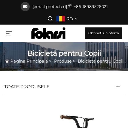
[email protected]
+86-18989326021
RO
Obțineți un ofertă
Bicicletă pentru Copii
Pagina Principală
>
Produse
>
Bicicletă pentru Copii
TOATE PRODUSELE