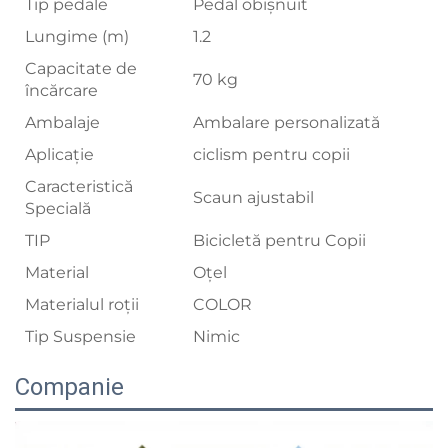
Tip pedale
Pedal obișnuit
Lungime (m)
1.2
Capacitate de
70 kg
încărcare
Ambalaje
Ambalare personalizată
Aplicație
ciclism pentru copii
Caracteristică
Scaun ajustabil
Specială
TIP
Bicicletă pentru Copii
Material
Oțel
Materialul roții
COLOR
Tip Suspensie
Nimic
Companie