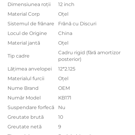
Dimensiunea roții
12 inch
Material Corp
Oțel
Sistemul de frânare
Frână cu Discuri
Locul de Origine
China
Material jantă
Oțel
Cadru rigid (fără amortizor
Tip cadre
posterior)
Lățimea anvelopei
12*2.125
Materialul furcii
Oțel
Nume Brand
OEM
Număr Model
KB171
Suspendare forfecă
Nu
Greutate brută
10
Greutate netă
9