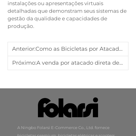
instalações ou apresentações virtuais
detalhadas que demonstram seus sistemas de
gestão da qualidade e capacidades de
produção.
Anterior:
Como as Bicicletas por Atacado Baratas à Venda Atendem às Demandas do Mercado
Próximo:
A venda por atacado direta de bicicletas da fábrica pode melhorar a eficiência da cadeia de suprimentos?
A Ningbo Folarsi E-Commerce Co., Ltd. fornece
bicicletas premium, bicicletas elétricas e scooters