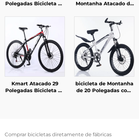
Polegadas Bicicleta de
Montanha Atacado de
Montanha para
Fábrica nas Medidas
Meninos e Meninas
26 e 29 Polegadas para
com Freio a Disco 16
Adultos Homens e
Polegadas Bicicleta
Mulheres Velocidade
Infantil com Pedal e
Variável Bicicleta de
Garfo de Aço
Aço para Estudantes
Práticas ao Ar Livre
Kmart Atacado 29
bicicleta de Montanha
Polegadas Bicicleta de
de 20 Polegadas com
Montanha para
Freios a Disco de Aço
Adultos em Liga de
para Crianças com
Alumínio Auto
Suspensão
Propulsada com Duplo
Absorvente, com
Travão de Disco
Marcha Única e Pedais
Velocidade Variável
Comuns
Comprar bicicletas diretamente de fábricas
Aço Comum