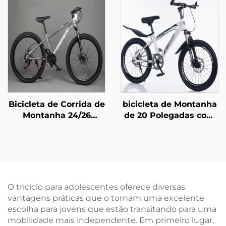
Única e Travão de
Cores Populares uma
Pedal Traseiro Design
Linda Bicicleta
Fácil e Seguro para
Projetada para
Rapazes e Raparigas
Meninas
Bicicleta de Corrida de
bicicleta de Montanha
Montanha 24/26
de 20 Polegadas com
Polegadas, Freio a
Freios a Disco de Aço
Disco, 29er, Veículo
para Crianças com
com Pedal para
Suspensão
Adultos e Crianças, 21
Absorvente, com
Marchas, Garfo de Aço
Marcha Única e Pedais
para Corrida Off-Road
Comuns
O triciclo para adolescentes oferece diversas
vantagens práticas que o tornam uma excelente
escolha para jovens que estão transitando para uma
mobilidade mais independente. Em primeiro lugar,