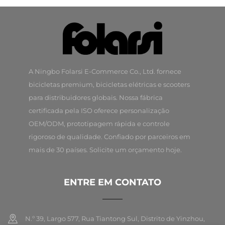
A Ningbo Folarsi E-Commerce Co., Ltd. fornece
bicicletas premium, bicicletas elétricas e scooters
para distribuidores globais. Nossa fábrica
certificada pela ISO oferece personalização
OEM/ODM, prototipagem rápida e controle
rigoroso de qualidade. Confiado por parceiros em
mais de 30 países. Solicite um orçamento hoje.
ENTRE EM CONTATO
N.º 39, Largo 577, Rua Tiantong Sul, Distrito de Yinzhou,