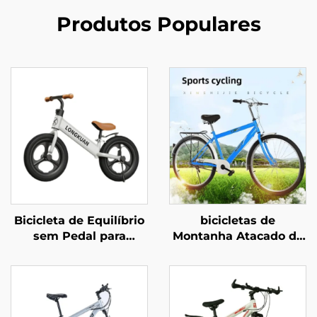
Produtos Populares
Bicicleta de Equilíbrio
bicicletas de
sem Pedal para
Montanha Atacado de
Crianças de 2 a 4
Fábrica nas Medidas
Anos, Andador para
26 e 29 Polegadas para
Bebês, Scooter Yo-Yo,
Adultos Homens e
Bicicletas para
Mulheres Velocidade
Crianças de Duas
Variável Bicicleta de