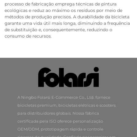
processo de fabricação emprega técnicas de pintura
ecológicas e reduz ao máximo os resíduos por meio de
métodos de produção precisos. A durabilidade da bicicleta
garante uma vida útil mais longa, diminuindo a frequência
de substituição e, consequentemente, reduzindo o
consumo de recursos.
A Ningbo Folarsi E-Commerce Co., Ltd. fornece
bicicletas premium, bicicletas elétricas e scooters
para distribuidores globais. Nossa fábrica
certificada pela ISO oferece personalização
OEM/ODM, prototipagem rápida e controle
rigoroso de qualidade. Confiado por parceiros em