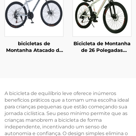
Rodas
Aço para Estudantes
Práticas ao Ar Livre
bicicletas de
Bicicleta de Montanha
Montanha Atacado de
de 26 Polegadas
Fábrica nas Medidas
Personalizada, Freio a
26 e 29 Polegadas para
Disco Duplo,
Adultos Homens e
Velocidade Variável,
Mulheres Velocidade
Bicicleta para Meninos
Variável Bicicleta de
e Meninas, Garfo de
Aço para Estudantes
Aço
A bicicleta de equilíbrio leve oferece inúmeros
Práticas ao Ar Livre
benefícios práticos que a tornam uma escolha ideal
para crianças pequenas que estão começando sua
jornada ciclística. Seu peso mínimo permite que as
crianças manobrem a bicicleta de forma
independente, incentivando um senso de
autonomia e confiança. O design simples elimina o