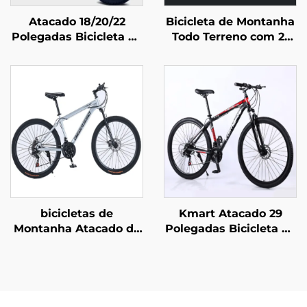
Atacado 18/20/22
Bicicleta de Montanha
Polegadas Bicicleta de
Todo Terreno com 21
Montanha para
Velocidades
Meninos e Meninas
Certificada CE para
com Freio a Disco 16
Adultos com Garfo de
Polegadas Bicicleta
Suspensão em Aço
Infantil com Pedal e
Bloqueável e Travão
Garfo de Aço
de Disco por Atacado
bicicletas de
Kmart Atacado 29
Montanha Atacado de
Polegadas Bicicleta de
Fábrica nas Medidas
Montanha para
26 e 29 Polegadas para
Adultos em Liga de
Adultos Homens e
Alumínio Auto
Mulheres Velocidade
Propulsada com Duplo
Variável Bicicleta de
Travão de Disco