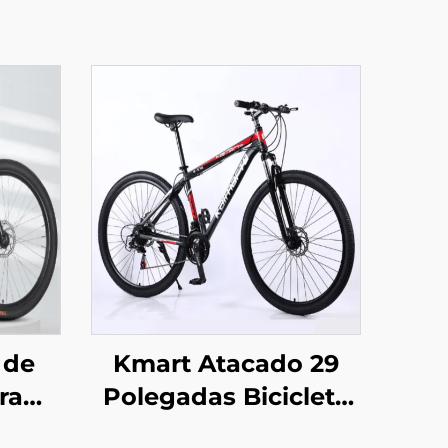
 de
Kmart Atacado 29
ra
Polegadas Bicicleta
6
de Montanha para