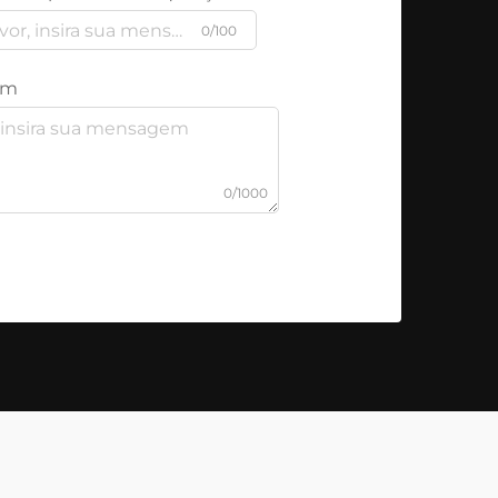
0/100
em
0/1000