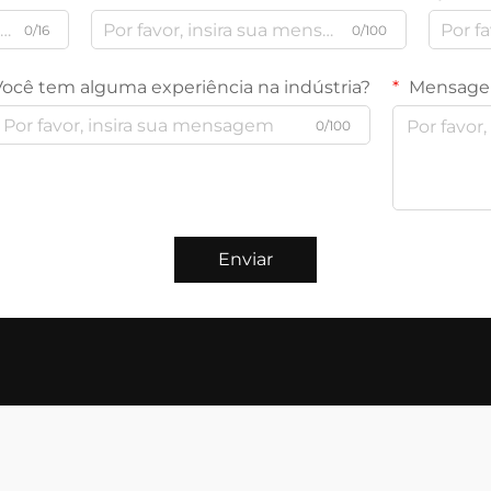
0/16
0/100
Você tem alguma experiência na indústria?
Mensag
0/100
Enviar