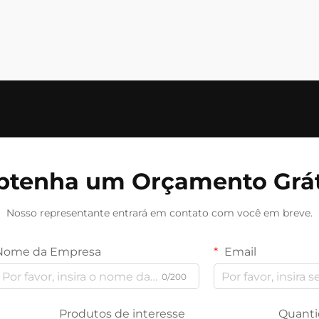
btenha um Orçamento Grát
Nosso representante entrará em contato com você em breve.
Nome da Empresa
Email
0/200
Produtos de interesse
Quanti