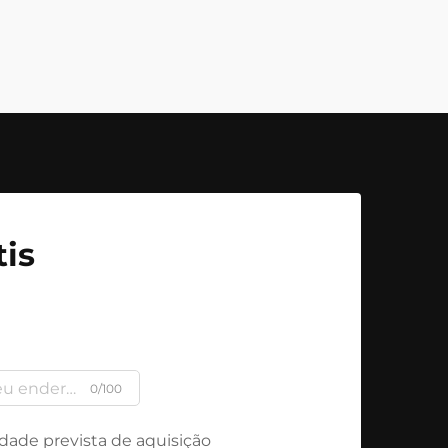
is
0/100
dade prevista de aquisição