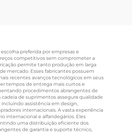
om
Adultos em Liga de
ável
Alumínio Auto
Neve
Propulsada com
ada
Duplo Travão de
res
Disco Velocidade
edal
Variável Aço Comum
 escolha preferida por empresas e
 preços competitivos sem comprometer a
m
abricação permite tanto produção em larga
o
de mercado. Esses fabricantes possuem
ais recentes avanços tecnológicos em seus
ecer tempos de entrega mais curtos e
plementando procedimentos abrangentes de
da cadeia de suprimentos assegura qualidade
incluindo assistência em design,
radores internacionais. A vasta experiência
 internacional e alfandegários. Eles
tindo uma distribuição eficiente dos
gentes de garantia e suporte técnico,