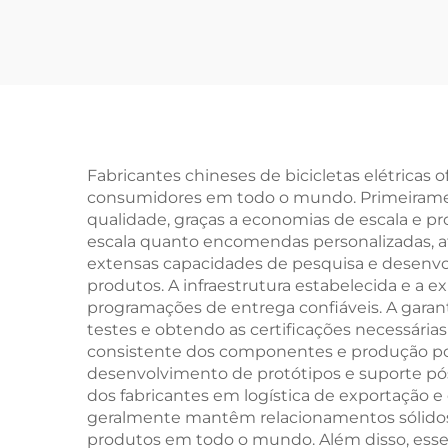
14'16'18' Quadro em
Aço de Velocidade
Cer
Única e Travão de
Adu
Pedal Traseiro
de
Design Fácil e
Aç
Seguro para Rapazes
Tra
Fabricantes chineses de bicicletas elétrica
consumidores em todo o mundo. Primeiramen
e Raparigas
qualidade, graças a economias de escala e pr
escala quanto encomendas personalizadas, 
extensas capacidades de pesquisa e desenv
produtos. A infraestrutura estabelecida e a 
programações de entrega confiáveis. A gara
testes e obtendo as certificações necessária
consistente dos componentes e produção pont
desenvolvimento de protótipos e suporte pós
dos fabricantes em logística de exportação e
geralmente mantêm relacionamentos sólidos 
produtos em todo o mundo. Além disso, esse