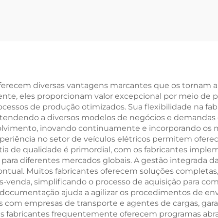
Velocidades
Polegadas c
tificada CE para
Velocidade Vari
ltos com Garfo
Carro Moto de 
 Suspensão em
Carro de Estr
o Bloqueável e
Homens Mulhe
vão de Disco por
Garfo de Aço P
s oferecem diversas vantagens marcantes que os tornam a
te, eles proporcionam valor excepcional por meio de
Atacado
Comum co
ocessos de produção otimizados. Sua flexibilidade na f
Recolhiment
atendendo a diversos modelos de negócios e demandas 
olvimento, inovando continuamente e incorporando os m
experiência no setor de veículos elétricos permitem ofer
ntia de qualidade é primordial, com os fabricantes im
s para diferentes mercados globais. A gestão integrada 
ual. Muitos fabricantes oferecem soluções completas, 
-venda, simplificando o processo de aquisição para comp
 documentação ajuda a agilizar os procedimentos de envio
com empresas de transporte e agentes de cargas, garan
s fabricantes frequentemente oferecem programas abran