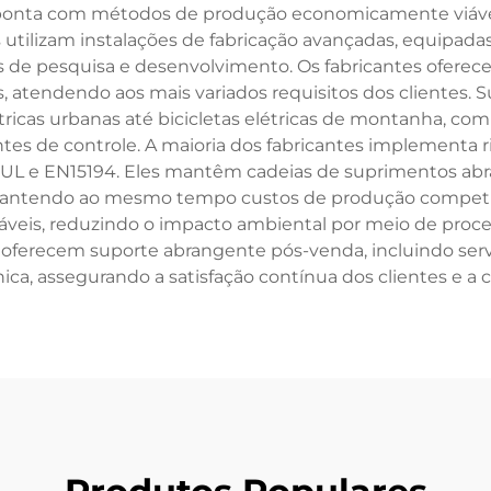
onta com métodos de produção economicamente viáveis p
 utilizam instalações de fabricação avançadas, equipa
s de pesquisa e desenvolvimento. Os fabricantes ofere
s, atendendo aos mais variados requisitos dos clientes
icas urbanas até bicicletas elétricas de montanha, com b
ntes de controle. A maioria dos fabricantes implementa 
 UL e EN15194. Eles mantêm cadeias de suprimentos ab
 mantendo ao mesmo tempo custos de produção competit
táveis, reduzindo o impacto ambiental por meio de proc
 oferecem suporte abrangente pós-venda, incluindo serv
nica, assegurando a satisfação contínua dos clientes e a 