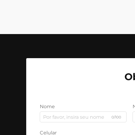
O
Nome
0/100
Celular