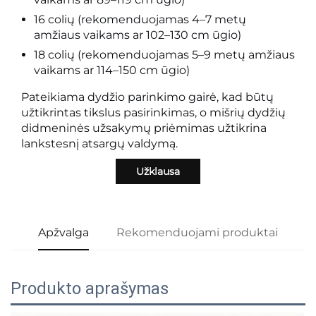
16 colių (rekomenduojamas 4–7 metų
amžiaus vaikams ar 102–130 cm ūgio)
18 colių (rekomenduojamas 5–9 metų amžiaus
vaikams ar 114–150 cm ūgio)
Pateikiama dydžio parinkimo gairė, kad būtų
užtikrintas tikslus pasirinkimas, o mišrių dydžių
didmeninės užsakymų priėmimas užtikrina
lankstesnį atsargų valdymą.
Užklausa
Apžvalga
Rekomenduojami produktai
Produkto aprašymas