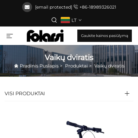
[email protected]
+86-18989326021
LT
Gaukite kainos pasiūlymą
Vaikų dviratis
Pradinis Puslapis
>
Produktai
>
Vaikų dviratis
VISI PRODUKTAI