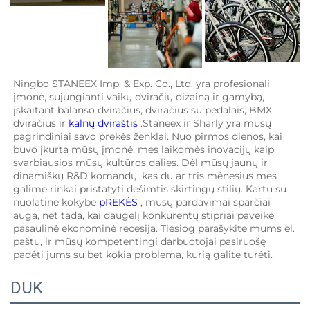
Ningbo STANEEX Imp. & Exp. Co., Ltd. yra profesionali 
įmonė, sujungianti vaikų dviračių dizainą ir gamybą, 
įskaitant balanso dviračius, dviračius su pedalais, BMX 
dviračius ir 
kalnų dviraštis 
.Staneex ir Sharly yra mūsų 
pagrindiniai savo prekės ženklai. Nuo pirmos dienos, kai 
buvo įkurta mūsų įmonė, mes laikomės inovacijų kaip 
svarbiausios mūsų kultūros dalies. Dėl mūsų jaunų ir 
dinamiškų R&D komandų, kas du ar tris mėnesius mes 
galime rinkai pristatyti dešimtis skirtingų stilių. Kartu su 
nuolatine kokybe 
pREKĖS 
, mūsų pardavimai sparčiai 
auga, net tada, kai daugelį konkurentų stipriai paveikė 
pasaulinė ekonominė recesija. Tiesiog parašykite mums el. 
paštu, ir mūsų kompetentingi darbuotojai pasiruošę 
padėti jums su bet kokia problema, kurią galite turėti. 
DUK