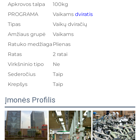
Apkrovos talpa
100kg
PROGRAMA
Vaikams
dviratis
Tipas
Vaikų dviračių
Amžiaus grupė
Vaikams
Ratuko medžiaga
Plienas
Ratas
2 ratai
Virkšninio tipo
Ne
Sederočius
Taip
Krepšys
Taip
Įmonės Profilis