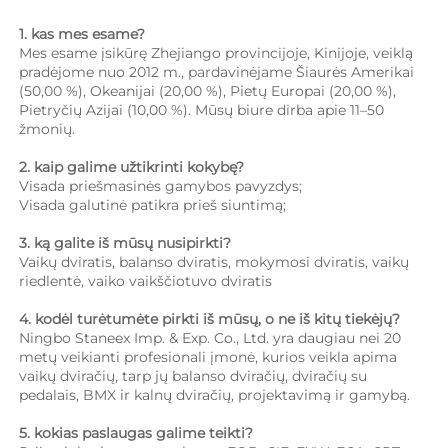
1. kas mes esame?   
Mes esame įsikūrę Zhejiango provincijoje, Kinijoje, veiklą 
pradėjome nuo 2012 m., pardavinėjame Šiaurės Amerikai 
(50,00 %), Okeanijai (20,00 %), Pietų Europai (20,00 %), 
Pietryčių Azijai (10,00 %). Mūsų biure dirba apie 11–50 
žmonių. 
2. kaip galime užtikrinti kokybę?   
Visada priešmasinės gamybos pavyzdys;   
Visada galutinė patikra prieš siuntimą;   
3. ką galite iš mūsų nusipirkti?   
Vaikų dviratis, balanso dviratis, mokymosi dviratis, vaikų 
riedlentė, vaiko vaikščiotuvo dviratis 
4. kodėl turėtumėte pirkti iš mūsų, o ne iš kitų tiekėjų?   
Ningbo Staneex Imp. & Exp. Co., Ltd. yra daugiau nei 20 
metų veikianti profesionali įmonė, kurios veikla apima 
vaikų dviračių, tarp jų balanso dviračių, dviračių su 
pedalais, BMX ir kalnų dviračių, projektavimą ir gamybą. 
5. kokias paslaugas galime teikti?   