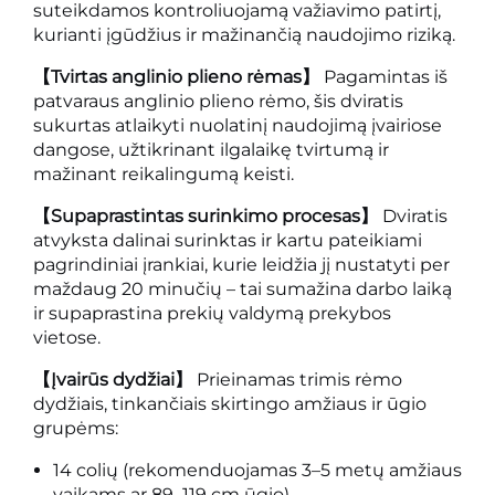
suteikdamos kontroliuojamą važiavimo patirtį,
kurianti įgūdžius ir mažinančią naudojimo riziką.
【Tvirtas anglinio plieno rėmas】
Pagamintas iš
patvaraus anglinio plieno rėmo, šis dviratis
sukurtas atlaikyti nuolatinį naudojimą įvairiose
dangose, užtikrinant ilgalaikę tvirtumą ir
mažinant reikalingumą keisti.
【Supaprastintas surinkimo procesas】
Dviratis
atvyksta dalinai surinktas ir kartu pateikiami
pagrindiniai įrankiai, kurie leidžia jį nustatyti per
maždaug 20 minučių – tai sumažina darbo laiką
ir supaprastina prekių valdymą prekybos
vietose.
【Įvairūs dydžiai】
Prieinamas trimis rėmo
dydžiais, tinkančiais skirtingo amžiaus ir ūgio
grupėms:
14 colių (rekomenduojamas 3–5 metų amžiaus
vaikams ar 89–119 cm ūgio)