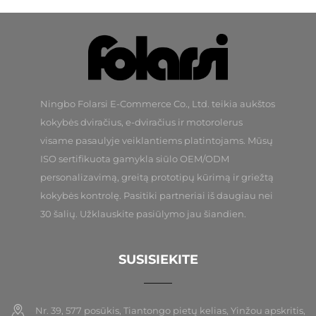
Ningbo Folarsi E-Commerce Co., Ltd. teikia aukštos
kokybės dviračius, e-dviračius ir motorolerus
visame pasaulyje veiklantiems platintojams. Mūsų
ISO sertifikuota gamykla siūlo OEM/ODM
personalizavimą, greitą prototipų kūrimą ir griežtą
kokybės kontrolę. Pasitiki partneriai iš daugiau nei
30 šalių. Užklauskite pasiūlymo jau šiandien.
SUSISIEKITE
Nr. 39, 577 posūkis, Tiantongo pietų kelias, Yinžou apskritis,