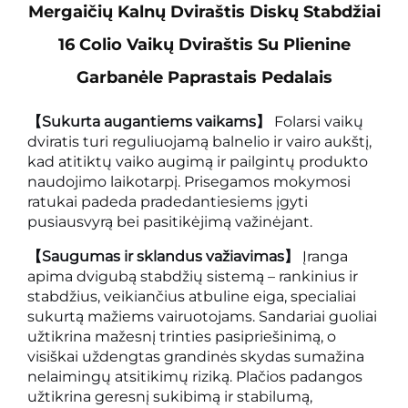
Mergaičių Kalnų Dviraštis Diskų Stabdžiai
16 Colio Vaikų Dviraštis Su Plienine
Garbanėle Paprastais Pedalais
【Sukurta augantiems vaikams】
Folarsi vaikų
dviratis turi reguliuojamą balnelio ir vairo aukštį,
kad atitiktų vaiko augimą ir pailgintų produkto
naudojimo laikotarpį. Prisegamos mokymosi
ratukai padeda pradedantiesiems įgyti
pusiausvyrą bei pasitikėjimą važinėjant.
【Saugumas ir sklandus važiavimas】
Įranga
apima dvigubą stabdžių sistemą – rankinius ir
stabdžius, veikiančius atbuline eiga, specialiai
sukurtą mažiems vairuotojams. Sandariai guoliai
užtikrina mažesnį trinties pasipriešinimą, o
visiškai uždengtas grandinės skydas sumažina
nelaimingų atsitikimų riziką. Plačios padangos
užtikrina geresnį sukibimą ir stabilumą,