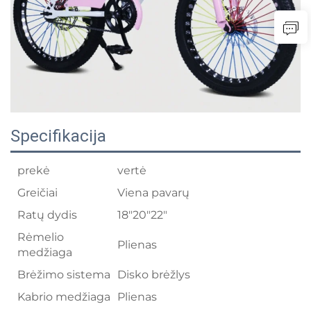
Specifikacija
prekė
vertė
Greičiai
Viena pavarų
Ratų dydis
18"20"22"
Rėmelio
Plienas
medžiaga
Brėžimo sistema
Disko brėžlys
Kabrio medžiaga
Plienas