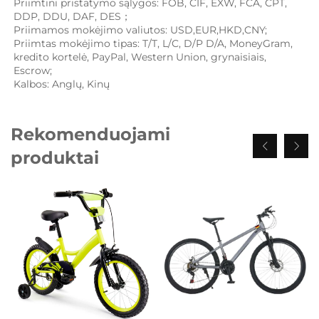
Priimtini pristatymo sąlygos: FOB, CIF, EXW, FCA, CPT, 
DDP, DDU, DAF, DES； 
Priimamos mokėjimo valiutos: USD,EUR,HKD,CNY; 
Priimtas mokėjimo tipas: T/T, L/C, D/P D/A, MoneyGram, 
kredito kortelė, PayPal, Western Union, grynaisiais, 
Escrow; 
Kalbos: Anglų, Kinų   
Rekomenduojami
produktai