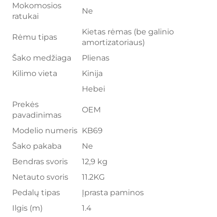
Mokomosios
Ne
ratukai
Kietas rėmas (be galinio
Rėmu tipas
amortizatoriaus)
Šako medžiaga
Plienas
Kilimo vieta
Kinija
Hebei
Prekės
OEM
pavadinimas
Modelio numeris
KB69
Šako pakaba
Ne
Bendras svoris
12,9 kg
Netauto svoris
11.2KG
Pedalų tipas
Įprasta paminos
Ilgis (m)
1.4