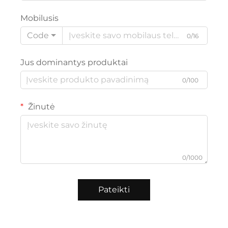
Mobilusis
Code
0/16
Jus dominantys produktai
0/100
Žinutė
0/1000
Pateikti