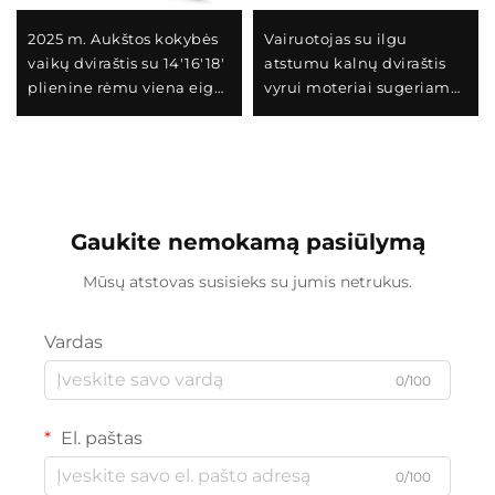
2025 m. Aukštos kokybės
Vairuotojas su ilgu
vaikų dviraštis su 14'16'18'
atstumu kalnų dviraštis
plienine rėmu viena eiga
vyrui moteriai sugeriamas
ir galiniu pedalo stabdžiu
dviraštis su kintamu
lengvas ir saugus dizainas
greičiu plieno šakute
berniukams ir
puikus dovanų
mergaitėms
Gaukite nemokamą pasiūlymą
Mūsų atstovas susisieks su jumis netrukus.
Vardas
0/100
El. paštas
0/100