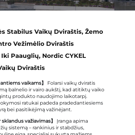
s Stabilus Vaikų Dviraštis, Žemo
tro Vežimėlio Dviraštis
Iki Paauglių, Nordic CYKEL
Vaikų Dviraštis
gantiems vaikams】
Folarsi vaikų dviratis
mą balnelio ir vairo aukštį, kad atitiktų vaiko
gintų produkto naudojimo laikotarpį.
okymosi ratukai padeda pradedantiesiems
yrą bei pasitikėjimą važinėjant.
 sklandus važiavimas】
Įranga apima
ių sistemą – rankinius ir stabdžius,
buline eiga, specialiai sukurtą mažiems