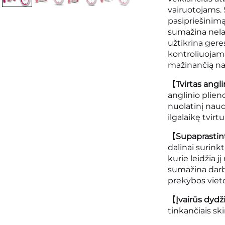
vairuotojams. 
pasipriešinimą
sumažina nela
užtikrina gere
kontroliuojamą
mažinančią na
【Tvirtas angl
anglinio plieno
nuolatinį naud
ilgalaikę tvir
【Supaprastin
dalinai surinkt
kurie leidžia 
sumažina darb
prekybos viet
【Įvairūs dydž
tinkančiais sk