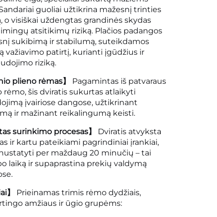
Sandariai guoliai užtikrina mažesnį trinties
, o visiškai uždengtas grandinės skydas
imingų atsitikimų riziką. Plačios padangos
snį sukibimą ir stabilumą, suteikdamos
 važiavimo patirtį, kurianti įgūdžius ir
udojimo riziką.
inio plieno rėmas】
Pagamintas iš patvaraus
 rėmo, šis dviratis sukurtas atlaikyti
ojimą įvairiose dangose, užtikrinant
tumą ir mažinant reikalingumą keisti.
tas surinkimo procesas】
Dviratis atvyksta
as ir kartu pateikiami pagrindiniai įrankiai,
jį nustatyti per maždaug 20 minučių – tai
o laiką ir supaprastina prekių valdymą
ose.
iai】
Prieinamas trimis rėmo dydžiais,
irtingo amžiaus ir ūgio grupėms: