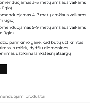
rekomenduojamas 3–5 metų amžiaus vaikams
 ūgio)
rekomenduojamas 4–7 metų amžiaus vaikams
cm ūgio)
rekomenduojamas 5–9 metų amžiaus vaikams
m ūgio)
žio parinkimo gairė, kad būtų užtikrintas
nkimas, o mišrių dydžių didmeninės
mimas užtikrina lankstesnį atsargų
menduojami produktai