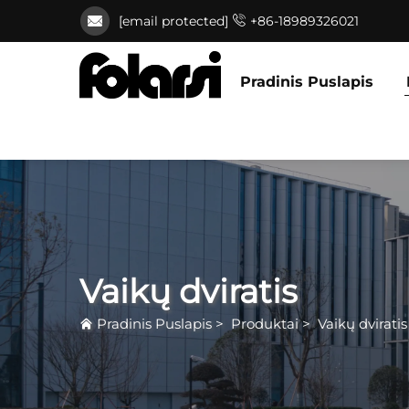
[email protected]
+86-18989326021
Pradinis Puslapis
Vaikų dviratis
Pradinis Puslapis
>
Produktai
>
Vaikų dviratis