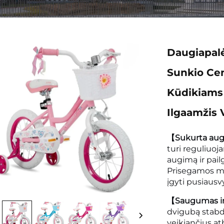
Daugiapalė
Sunkio Cen
Kūdikiams 
Ilgaamžis 
【Sukurta au
turi reguliuoja
augimą ir pail
Prisegamos m
įgyti pusiausv
【Saugumas ir
dvigubą stabdž
veikiančius at