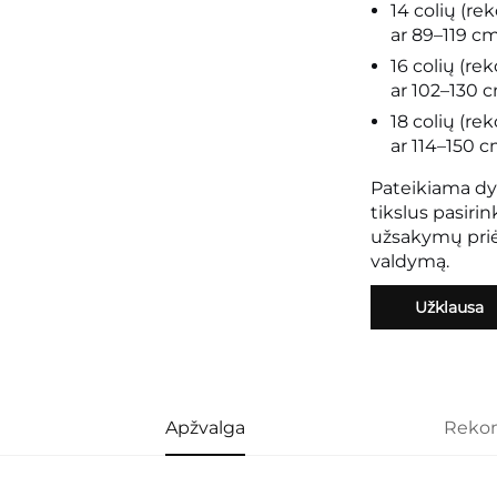
14 colių (
ar 89–119 cm
16 colių (
ar 102–130 
18 colių (
ar 114–150 c
Pateikiama dyd
tikslus pasiri
užsakymų priė
valdymą.
Užklausa
Apžvalga
Reko