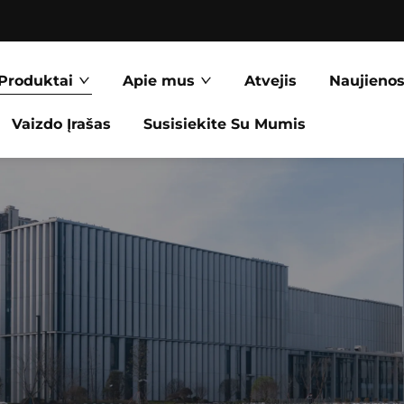
Produktai
Apie mus
Atvejis
Naujieno
Vaizdo Įrašas
Susisiekite Su Mumis