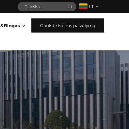
LT
Gaukite kainos pasiūlymą
s&Blogas