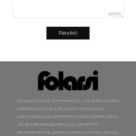
0/1000
Pateikti
Ningbo Folarsi E-Commerce Co., Ltd. teikia aukštos
kokybės dviračius, e-dviračius ir motorolerus
visame pasaulyje veiklantiems platintojams. Mūsų
ISO sertifikuota gamykla siūlo OEM/ODM
personalizavimą, greitą prototipų kūrimą ir griežtą