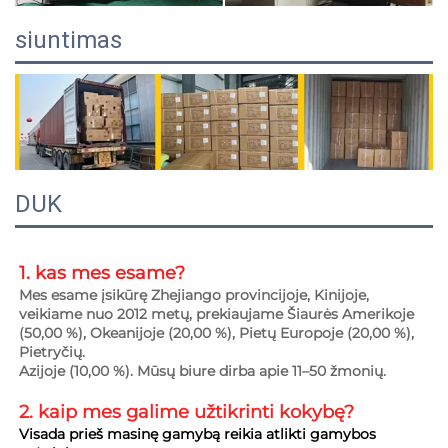
siuntimas
DUK
1. kas mes esame?   
Mes esame įsikūrę Zhejiango provincijoje, Kinijoje, 
veikiame nuo 2012 metų, prekiaujame Šiaurės Amerikoje 
(50,00 %), Okeanijoje (20,00 %), Pietų Europoje (20,00 %), 
Pietryčių. 
Azijoje (10,00 %). Mūsų biure dirba apie 11–50 žmonių. 
2. kaip mes galime užtikrinti 
kokybę? 
Visada prieš masinę gamybą reikia atlikti gamybos 