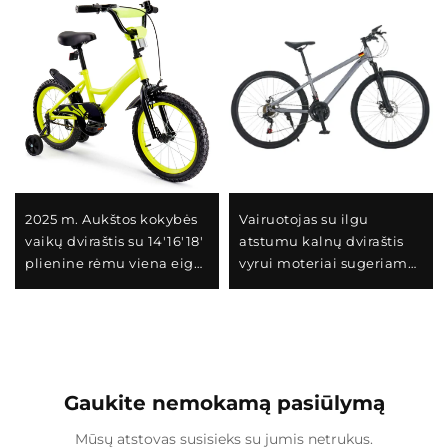
2025 m. Aukštos kokybės
Vairuotojas su ilgu
vaikų dviraštis su 14'16'18'
atstumu kalnų dviraštis
plienine rėmu viena eiga
vyrui moteriai sugeriamas
ir galiniu pedalo stabdžiu
dviraštis su kintamu
lengvas ir saugus dizainas
greičiu plieno šakute
berniukams ir
puikus dovanų
mergaitėms
Gaukite nemokamą pasiūlymą
Mūsų atstovas susisieks su jumis netrukus.