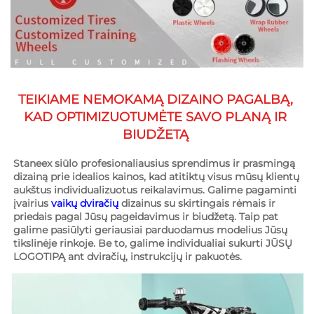
TEIKIAME NEMOKAMĄ DIZAINO PAGALBĄ, 
KAD OPTIMIZUOTUMĖTE SAVO PLANĄ IR 
BIUDŽETĄ 
Staneex siūlo profesionaliausius sprendimus ir prasmingą 
dizainą prie idealios kainos, kad atitiktų visus mūsų klientų 
aukštus individualizuotus reikalavimus. Galime pagaminti 
įvairius 
vaikų dviračių 
dizainus su skirtingais rėmais ir 
priedais pagal Jūsų pageidavimus ir biudžetą. Taip pat 
galime pasiūlyti geriausiai parduodamus modelius Jūsų 
tikslinėje rinkoje. Be to, galime individualiai sukurti JŪSŲ 
LOGOTIPĄ ant dviračių, instrukcijų ir pakuotės. 