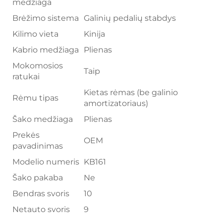
medžiaga
Brėžimo sistema
Galinių pedalių stabdys
Kilimo vieta
Kinija
Kabrio medžiaga
Plienas
Mokomosios
Taip
ratukai
Kietas rėmas (be galinio
Rėmu tipas
amortizatoriaus)
Šako medžiaga
Plienas
Prekės
OEM
pavadinimas
Modelio numeris
KB161
Šako pakaba
Ne
Bendras svoris
10
Netauto svoris
9