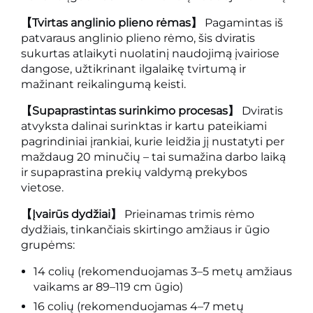
【Tvirtas anglinio plieno rėmas】
Pagamintas iš
patvaraus anglinio plieno rėmo, šis dviratis
sukurtas atlaikyti nuolatinį naudojimą įvairiose
dangose, užtikrinant ilgalaikę tvirtumą ir
mažinant reikalingumą keisti.
【Supaprastintas surinkimo procesas】
Dviratis
atvyksta dalinai surinktas ir kartu pateikiami
pagrindiniai įrankiai, kurie leidžia jį nustatyti per
maždaug 20 minučių – tai sumažina darbo laiką
ir supaprastina prekių valdymą prekybos
vietose.
【Įvairūs dydžiai】
Prieinamas trimis rėmo
dydžiais, tinkančiais skirtingo amžiaus ir ūgio
grupėms:
14 colių (rekomenduojamas 3–5 metų amžiaus
vaikams ar 89–119 cm ūgio)
16 colių (rekomenduojamas 4–7 metų