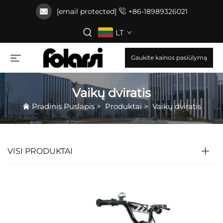
[email protected]
+86-18989326021
LT
Gaukite kainos pasiūlymą
Vaikų dviratis
Pradinis Puslapis
>
Produktai
>
Vaikų dviratis
VISI PRODUKTAI