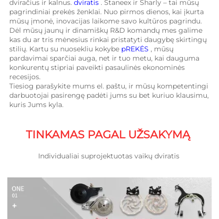
dviračius ir kalnus. 
dviratis 
. Staneex ir Sharly – tai mūsų 
pagrindiniai prekės ženklai. Nuo pirmos dienos, kai įkurta 
mūsų įmonė, inovacijas laikome savo kultūros pagrindu. 
Dėl mūsų jaunų ir dinamiškų R&D komandų mes galime 
kas du ar tris mėnesius rinkai pristatyti daugybę skirtingų 
stilių. Kartu su nuosekliu kokybe 
pREKĖS 
, mūsų 
pardavimai sparčiai auga, net ir tuo metu, kai dauguma 
konkurentų stipriai paveikti pasaulinės ekonominės 
recesijos. 
Tiesiog parašykite mums el. paštu, ir mūsų kompetentingi 
darbuotojai pasirengę padėti jums su bet kuriuo klausimu, 
kuris Jums kyla. 
TINKAMAS PAGAL UŽSAKYMĄ 
Individualiai suprojektuotas vaikų dviratis 