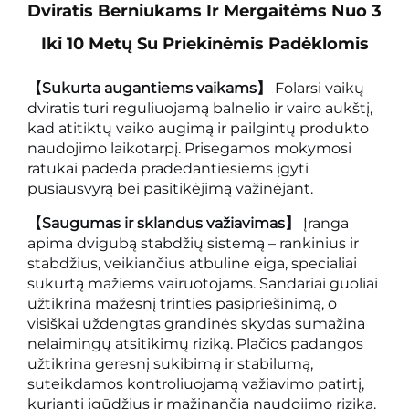
Dviratis Berniukams Ir Mergaitėms Nuo 3
Iki 10 Metų Su Priekinėmis Padėklomis
【Sukurta augantiems vaikams】
Folarsi vaikų
dviratis turi reguliuojamą balnelio ir vairo aukštį,
kad atitiktų vaiko augimą ir pailgintų produkto
naudojimo laikotarpį. Prisegamos mokymosi
ratukai padeda pradedantiesiems įgyti
pusiausvyrą bei pasitikėjimą važinėjant.
【Saugumas ir sklandus važiavimas】
Įranga
apima dvigubą stabdžių sistemą – rankinius ir
stabdžius, veikiančius atbuline eiga, specialiai
sukurtą mažiems vairuotojams. Sandariai guoliai
užtikrina mažesnį trinties pasipriešinimą, o
visiškai uždengtas grandinės skydas sumažina
nelaimingų atsitikimų riziką. Plačios padangos
užtikrina geresnį sukibimą ir stabilumą,
suteikdamos kontroliuojamą važiavimo patirtį,
kurianti įgūdžius ir mažinančią naudojimo riziką.