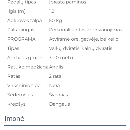
Pedalų tipas
Įprasta paminos
Ilgis (m)
1.2
Apkrovos talpa
50 kg
Pakagingas
Personalizuotas apdovanojimas
PROGRAMA
Atvirame ore, gatvėje, be kelio
Tipas
Vaikų dviratis, kalnų dviratis
Amžiaus grupė
3–10 metų
Ratuko medžiaga
Anglis
Ratas
2 ratai
Virkšninio tipo
Nėra
Sederočius
Švelnias
Krepšys
Dangaus
Įmonė