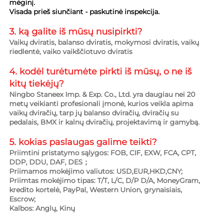
mėginį. 
Visada prieš siunčiant - paskutinė inspekcija. 
3. ką galite iš mūsų nusipirkti?   
Vaikų dviratis, balanso dviratis, mokymosi dviratis, vaikų 
riedlentė, vaiko vaikščiotuvo dviratis 
4. kodėl turėtumėte pirkti iš mūsų, o ne iš 
kitų tiekėjų?   
Ningbo Staneex Imp. & Exp. Co., Ltd. yra daugiau nei 20 
metų veikianti profesionali įmonė, kurios veikla apima 
vaikų dviračių, tarp jų balanso dviračių, dviračių su 
pedalais, BMX ir kalnų dviračių, projektavimą ir gamybą. 
5. kokias paslaugas galime teikti?   
Priimtini pristatymo sąlygos: FOB, CIF, EXW, FCA, CPT, 
DDP, DDU, DAF, DES； 
Priimamos mokėjimo valiutos: USD,EUR,HKD,CNY; 
Priimtas mokėjimo tipas: T/T, L/C, D/P D/A, MoneyGram, 
kredito kortelė, PayPal, Western Union, grynaisiais, 
Escrow; 
Kalbos: Anglų, Kinų   