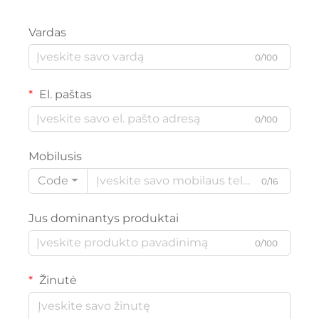
Vardas
0/100
El. paštas
0/100
Mobilusis
Code
0/16
Jus dominantys produktai
0/100
Žinutė