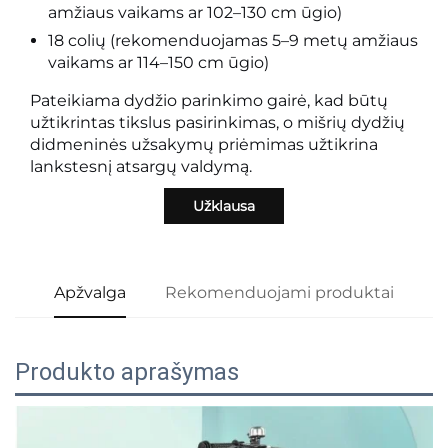
amžiaus vaikams ar 102–130 cm ūgio)
18 colių (rekomenduojamas 5–9 metų amžiaus
vaikams ar 114–150 cm ūgio)
Pateikiama dydžio parinkimo gairė, kad būtų
užtikrintas tikslus pasirinkimas, o mišrių dydžių
didmeninės užsakymų priėmimas užtikrina
lankstesnį atsargų valdymą.
Užklausa
Apžvalga
Rekomenduojami produktai
Produkto aprašymas