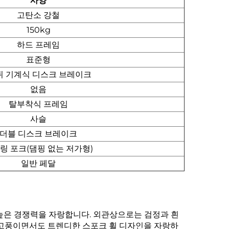
사양
고탄소 강철
150kg
하드 프레임
표준형
뒤 기계식 디스크 브레이크
없음
탈부착식 프레임
사슬
더블 디스크 브레이크
링 포크(댐핑 없는 저가형)
일반 페달
 높은 경쟁력을 자랑합니다. 외관상으로는 검정과 흰
복고풍이면서도 트렌디한 스포크 휠 디자인을 자랑하