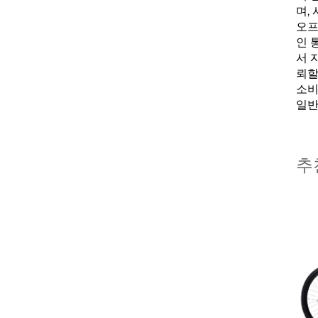
며,
오프
인 
서 
뢰할
소비
일반
추