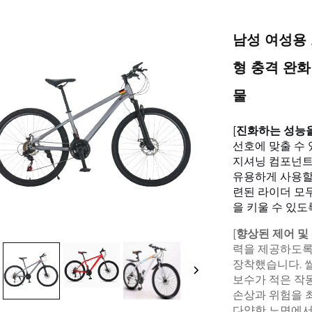
남성 여성용 
형 충격 완화
물
[
진화하는 성능
선호에 맞출 수
지셔닝 컴포넌트
유용하게 사용할
련된 라이더 모
을 키울 수 있도
[
향상된 제어 및
력을 제공하도록
장착했습니다. 
보수가 적은 작
손상과 위험을 
다양한 노면에서