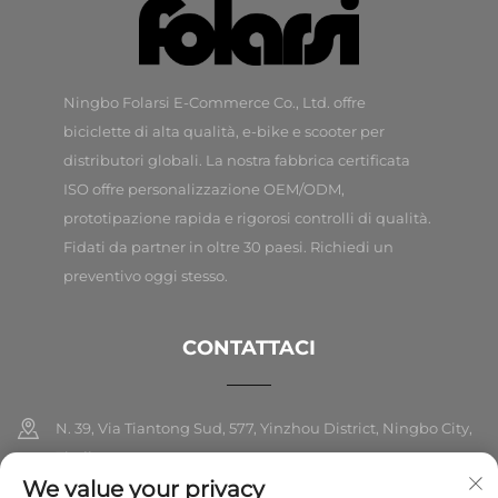
Ningbo Folarsi E-Commerce Co., Ltd. offre
biciclette di alta qualità, e-bike e scooter per
distributori globali. La nostra fabbrica certificata
ISO offre personalizzazione OEM/ODM,
prototipazione rapida e rigorosi controlli di qualità.
Fidati da partner in oltre 30 paesi. Richiedi un
preventivo oggi stesso.
CONTATTACI
N. 39, Via Tiantong Sud, 577, Yinzhou District, Ningbo City,
Zhejiang
We value your privacy