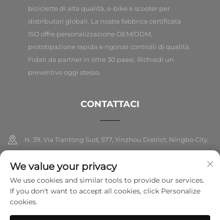
biciclette di alta qualità, e-bike e scooter per
distributori globali. La nostra fabbrica certificata
ISO offre personalizzazione OEM/ODM,
prototipazione rapida e rigorosi controlli di qualità.
Fidati da partner in oltre 30 paesi. Richiedi un
preventivo oggi stesso.
CONTATTACI
N. 39, Via Tiantong Sud, 577, Yinzhou District, Ningbo City,
Zhejiang
We value your privacy
+86-18989326021
We use cookies and similar tools to provide our services.
If you don't want to accept all cookies, click Personalize
[email protected]
cookies.