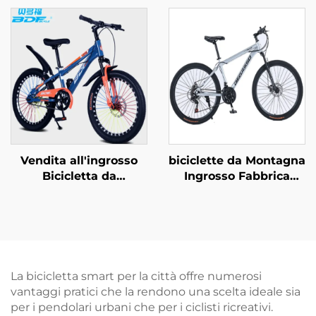
acciaio Singola
Fuoristrada a Velocità
velocità & Freno a
Variabile con Pedali
pedale posteriore
Normali in Acciaio per
Design semplice e
Ingrosso con Forcella
sicuro per ragazzi e
in Acciaio
ragazze
Vendita all'ingrosso
biciclette da Montagna
Bicicletta da
Ingrosso Fabbrica
Montagna per Ragazzi
26pollici & 29pollici per
e Ragazze da 18/20/22
Adulti Uomo Donna a
Pollici con Freno a
Velocità Variabile in
Disco e Pedali,
Acciaio per Studenti
Bicicletta per Bambini
Guida Esterna
da 16 Pollici con
La bicicletta smart per la città offre numerosi
Forcella in Acciaio e
vantaggi pratici che la rendono una scelta ideale sia
Pedali Normali
per i pendolari urbani che per i ciclisti ricreativi.