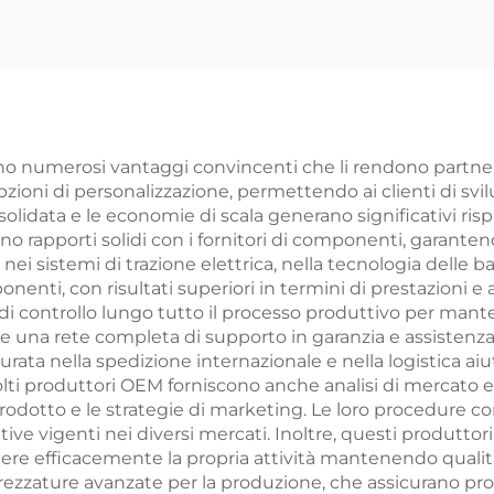
omo Donna a
Pedali per Adu
cità Variabile in
Bambino 21 Rap
aio per Studenti
con Forcella 
uida Esterna
Acciaio per Co
Fuoristrada
ono numerosi vantaggi convincenti che li rendono partner 
pzioni di personalizzazione, permettendo ai clienti di svi
solidata e le economie di scala generano significativi risp
no rapporti solidi con i fornitori di componenti, garanten
ei sistemi di trazione elettrica, nella tecnologia delle b
nenti, con risultati superiori in termini di prestazioni e a
 di controllo lungo tutto il processo produttivo per mant
 una rete completa di supporto in garanzia e assistenza p
turata nella spedizione internazionale e nella logistica a
ti produttori OEM forniscono anche analisi di mercato e 
rodotto e le strategie di marketing. Le loro procedure co
ive vigenti nei diversi mercati. Inoltre, questi produttori
dere efficacemente la propria attività mantenendo quali
zzature avanzate per la produzione, che assicurano process