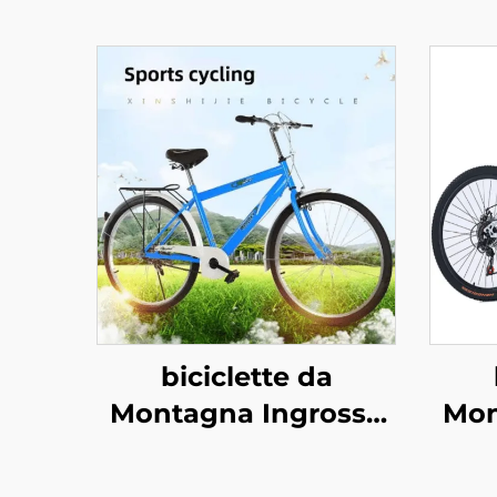
biciclette da
Montagna Ingrosso
Mon
Fabbrica 26pollici &
Fab
29pollici per Adulti
29p