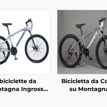
biciclette da
Bicicletta da C
tagna Ingrosso
su Montagn
brica 26pollici &
2426pollici Fre
ollici per Adulti
Disco 29er Veic