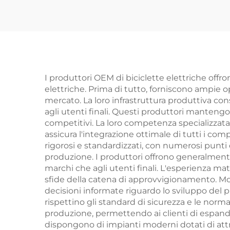
Uomo Donna a
U
Velocità Variabile in
Velo
Acciaio per Studenti
Acci
Guida Esterna
G
I produttori OEM di biciclette elettriche offr
elettriche. Prima di tutto, forniscono ampie o
mercato. La loro infrastruttura produttiva con
agli utenti finali. Questi produttori mantengo
competitivi. La loro competenza specializzata n
assicura l'integrazione ottimale di tutti i compo
rigorosi e standardizzati, con numerosi punti
produzione. I produttori offrono generalmente
marchi che agli utenti finali. L'esperienza ma
sfide della catena di approvvigionamento. Mol
decisioni informate riguardo lo sviluppo del p
rispettino gli standard di sicurezza e le normat
produzione, permettendo ai clienti di espan
dispongono di impianti moderni dotati di attre