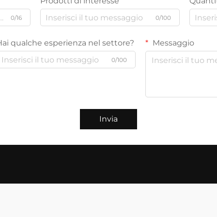
Prodotti di interesse
Quantit
0/16
0/100
Hai qualche esperienza nel settore?
Messaggio
0/100
Invia