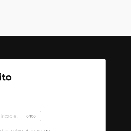
ito
0/100