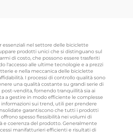
lto
ammortizzatore
porti
regolabile, cambio
in
variabile, forcella in
rse
acciaio, un ottimo
regalo
essenziali nel settore delle biciclette
luppare prodotti unici che si distinguano sul
armi di costo, che possono essere trasferiti
do l'accesso alle ultime tecnologie e a prezzi
atterie e nella meccanica delle biciclette
ffidabilità. I processi di controllo qualità sono
enere una qualità costante su grandi serie di
ost-vendita, fornendo tranquillità sia ai
iuta a gestire in modo efficiente le complesse
informazioni sui trend, utili per prendere
nsolidate garantiscono che tutti i prodotti
 offrono spesso flessibilità nei volumi di
tà e coerenza del prodotto. Generalmente
i manifatturieri efficienti e risultati di