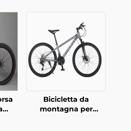
orsa
Bicicletta da
a
montagna per
no a
uomo/donna, lunga
olo a
distanza, con