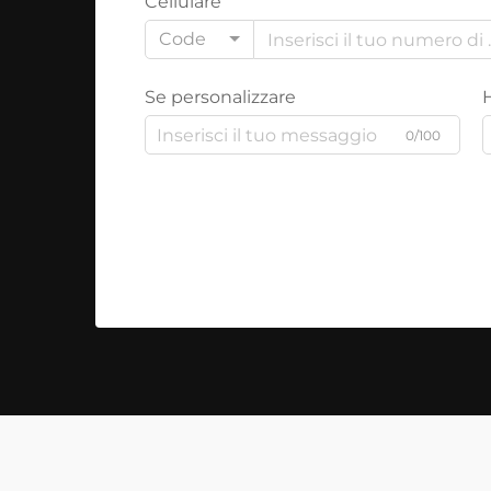
Cellulare
Code
Se personalizzare
0/100